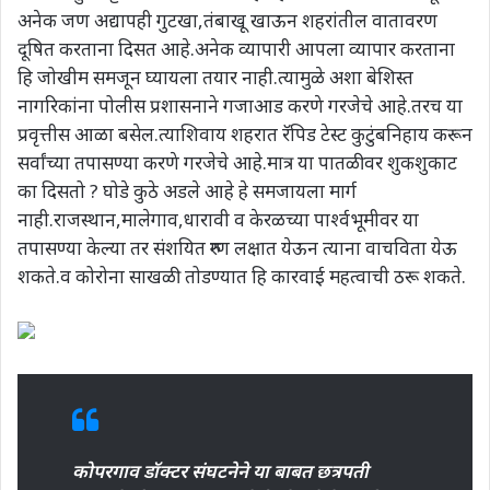
अनेक जण अद्यापही गुटखा,तंबाखू खाऊन शहरांतील वातावरण
दूषित करताना दिसत आहे.अनेक व्यापारी आपला व्यापार करताना
हि जोखीम समजून घ्यायला तयार नाही.त्यामुळे अशा बेशिस्त
नागरिकांना पोलीस प्रशासनाने गजाआड करणे गरजेचे आहे.तरच या
प्रवृत्तीस आळा बसेल.त्याशिवाय शहरात रॅपिड टेस्ट कुटुंबनिहाय करून
सर्वांच्या तपासण्या करणे गरजेचे आहे.मात्र या पातळीवर शुकशुकाट
का दिसतो ? घोडे कुठे अडले आहे हे समजायला मार्ग
नाही.राजस्थान,मालेगाव,धारावी व केरळच्या पार्श्वभूमीवर या
तपासण्या केल्या तर संशयित रुग्ण लक्षात येऊन त्याना वाचविता येऊ
शकते.व कोरोना साखळी तोडण्यात हि कारवाई महत्वाची ठरू शकते.
कोपरगाव डॉक्टर संघटनेने या बाबत छत्रपती