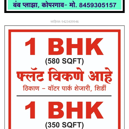
जाहिरात-9423439946