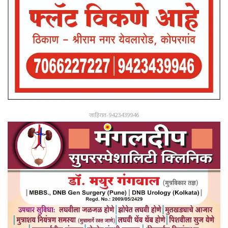
जाहिरात-9423439946