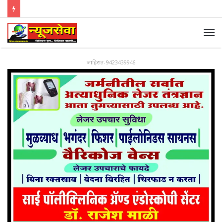
जाहिरात-9423439946