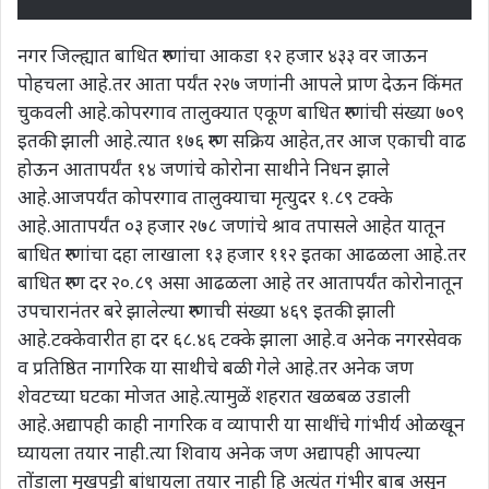
नगर जिल्ह्यात बाधित रुग्णांचा आकडा १२ हजार ४३३ वर जाऊन
पोहचला आहे.तर आता पर्यंत २२७ जणांनी आपले प्राण देऊन किंमत
चुकवली आहे.कोपरगाव तालुक्यात एकूण बाधित रुग्णांची संख्या ७०९
इतकी झाली आहे.त्यात १७६ रुग्ण सक्रिय आहेत,तर आज एकाची वाढ
होऊन आतापर्यंत १४ जणांचे कोरोना साथीने निधन झाले
आहे.आजपर्यंत कोपरगाव तालुक्याचा मृत्युदर १.८९ टक्के
आहे.आतापर्यंत ०३ हजार २७८ जणांचे श्राव तपासले आहेत यातून
बाधित रुग्णांचा दहा लाखाला १३ हजार ११२ इतका आढळला आहे.तर
बाधित रुग्ण दर २०.८९ असा आढळला आहे तर आतापर्यंत कोरोनातून
उपचारानंतर बरे झालेल्या रुग्णाची संख्या ४६९ इतकी झाली
आहे.टक्केवारीत हा दर ६८.४६ टक्के झाला आहे.व अनेक नगरसेवक
व प्रतिष्ठित नागरिक या साथीचे बळी गेले आहे.तर अनेक जण
शेवटच्या घटका मोजत आहे.त्यामुळें शहरात खळबळ उडाली
आहे.अद्यापही काही नागरिक व व्यापारी या साथींचे गांभीर्य ओळखून
घ्यायला तयार नाही.त्या शिवाय अनेक जण अद्यापही आपल्या
तोंडाला मुखपट्टी बांधायला तयार नाही हि अत्यंत गंभीर बाब असून