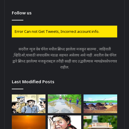
Follow us
Error Can not Get Tweets, Incorrect account info.
सदरील न्युज वेब चॅनेल मधील प्रसिध्द झालेला मजकूर बातम्या , जाहिराती
,व्हिडिओ,यांसाठी संपादकीय मंडळ सहमत असेलच असे नाही .सदरील वेब चॅनेल
द्वारे प्रसिध्द झालेल्या मजकूराबद्दल तरीही काही वाद उद्भवील्यास न्यायक्षेत्रकोपरगाव
राहील.
Last Modified Posts