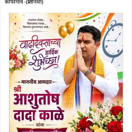
कोपरगाव -(प्रतिनिधी)