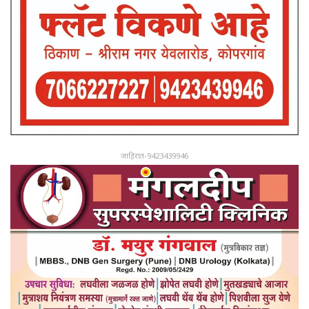
जाहिरात-9423439946