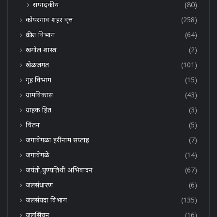
संपादकीय
(80)
कोपरगाव शहर वृत्त
(258)
क्रीडा विभाग
(64)
खगोल शास्त्र
(2)
खेळजगत
(101)
गृह विभाग
(15)
ग्रामविकास
(43)
ग्राहक हित
(3)
चिंतन
(5)
जगावेगळा हरींनाम सप्ताह
(7)
जगावेगळे
(14)
जयंती,पुण्यतिथी अभिवादन
(67)
जलसंधारण
(6)
जलसंपदा विभाग
(135)
जलसिंचन
(16)