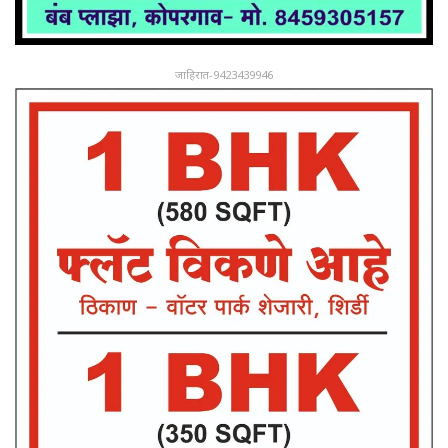
जाहिरात-9423439946