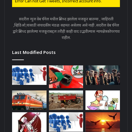
Error Can not Get Tweets, Incorrect account info.
सदरील न्युज वेब चॅनेल मधील प्रसिध्द झालेला मजकूर बातम्या , जाहिराती
,व्हिडिओ,यांसाठी संपादकीय मंडळ सहमत असेलच असे नाही .सदरील वेब चॅनेल
द्वारे प्रसिध्द झालेल्या मजकूराबद्दल तरीही काही वाद उद्भवील्यास न्यायक्षेत्रकोपरगाव
राहील.
Last Modified Posts