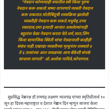
“नेत्रदान कोणत्याही वयातील स्त्री किंवा पुरुष
नेत्रदान करू शकतो.चष्मा वापरणारे व्यक्ती नेत्रदान
करू शकतात.मोतीबिंदूची शस्त्रक्रिया झालेली
व्यक्तीही नेत्रदान करू शकते.मधुमेह,उच्च
रक्तदाब,दमा इत्यादी आजार असलेल्यांनाही
बहुतांश वेळा नेत्रदान करता येते.धर्म,जात,लिंग
किंवा सामाजिक स्थिती यांचा नेत्रदानाशी काहीही
संबंध नाही.एखाद्या व्यक्तीच्या मृत्यूनंतर शक्यतो ४
ते ६ तासांच्या आत जवळच्या आय बँकेशी संपर्क
साधावा लागतो” -डॉ.अशोक गावित्रे,कोपरगाव.
सुप्रसिद्ध नेत्रतज्ज्ञ डॉ.रामचंद्र लक्ष्मण भालचंद्र यांच्या स्मृतिप्रीत्यर्थ १०
जून हा दिवस महाराष्ट्रात व देशात नेत्रदान दिन म्हणून साजरा केला