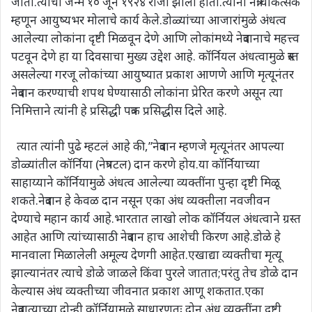
जातो.त्यांचा जन्म १० जून १९२४ रोजी झाला होता.त्यांनी नेत्रचिकित्सक
म्हणून आयुष्यभर मोलाचे कार्य केले.डोळ्यांच्या आजारांमुळे अंधत्व
आलेल्या लोकांना दृष्टी मिळवून देणे आणि लोकांमध्ये नेत्रदानाचे महत्त्व
पटवून देणे हा या दिवसाचा मुख्य उद्देश आहे. कॉर्नियल अंधत्वामुळे त्रस्त
असलेल्या गरजू लोकांच्या आयुष्यात प्रकाश आणणे आणि मृत्यूनंतर
नेत्रदान करण्याची शपथ घेण्यासाठी लोकांना प्रेरित करणे असून त्या
निमित्ताने त्यांनी हे प्रसिद्धी पत्रक प्रसिद्धीस दिले आहे.
त्यात त्यांनी पुढे म्हटलं आहे की,”नेत्रदान म्हणजे मृत्यूनंतर आपल्या
डोळ्यांतील कॉर्निया (नेत्रपटल) दान करणे होय.या कॉर्नियाच्या
साहाय्याने कॉर्नियामुळे अंधत्व आलेल्या व्यक्तींना पुन्हा दृष्टी मिळू
शकते.नेत्रदान हे केवळ दान नसून एका अंध व्यक्तीला नवजीवन
देण्याचे महान कार्य आहे.भारतात लाखो लोक कॉर्नियल अंधत्वाने ग्रस्त
आहेत आणि त्यांच्यासाठी नेत्रदान हाच आशेची किरण आहे.डोळे हे
मानवाला मिळालेली अमूल्य देणगी आहेत.एखाद्या व्यक्तीचा मृत्यू
झाल्यानंतर त्याचे डोळे जाळले किंवा पुरले जातात;परंतु तेच डोळे दान
केल्यास अंध व्यक्तीच्या जीवनात प्रकाश आणू शकतात.एका
नेत्रदात्याच्या दोन्ही कॉर्नियामुळे साधारणतः दोन अंध व्यक्तींना दृष्टी