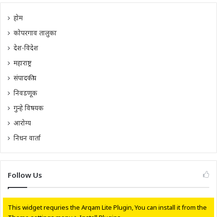
होम
कोपरगाव तालुका
देश-विदेश
महाराष्ट्र
संपादकीय
निवडणूक
गुन्हे विषयक
आरोग्य
निधन वार्ता
Follow Us
This widget requries the Arqam Lite Plugin, You can install it from the