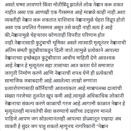
असते.चष्मा लावणारे किंवा मोतीबिंदू झालेले लोक नेत्रदान करू शकत
नाहीत असा एक आणखी एक गैरसमज आहे मात्र तसे काही नाही.अशा
व्यक्तीही नेत्रदान करू शकतात.याशिवाय नेत्रदानामुळे चेहरा विद्रूप होतो
असा एक प्रचलित गैरसमज असून तसे काही नाही.सत्य हे आहे
की,नेत्रदानामुळे चेहऱ्यावर कोणताही विपरीत परिणाम होत
नाही.नेत्रदानासाठी कुटुंबाची भूमिका असते त्यासाठी मृत्यूनंतर नेत्रदानाची
अंतिम संमती कुटुंबीयांकडून दिली जाते.त्यामुळे प्रत्येकाने आपल्या
नेत्रदानाच्या इच्छेबद्दल कुटुंबीयांना आधीच माहिती देणे आवश्यक
आहे.नेत्रदान हे मृत्यूनंतर सहा तासांच्या आत करता येते समाजात
जागृती निर्माण करणे आणि नेत्रदानाची शपथ घेणे ही प्रत्येकाची
सामाजिक जबाबदारी आहे.असलेल्या लाखो रुग्णांना
प्रत्यारोपणासाठी कॉर्नियाची आवश्यकता आहे.मात्र उपलब्ध दात्यांची
संख्या गरजेच्या तुलनेत खूप कमी आहे.त्यामुळे अधिकाधिक लोकांनी
नेत्रदानाचा संकल्प करणे काळाची गरज आहे.आगामी काळात नेत्रदान हे
मृत्यूनंतरही मानवतेची सेवा करण्याचे सर्वोच्च उदाहरण मानले
पाहिजे.आपण जग सोडल्यानंतरही आपल्या डोळ्यांतून एखादा अंध
व्यक्ती हे सुंदर जग पाहू शकतो.म्हणूनच नागरिकांनी “नेत्रदान