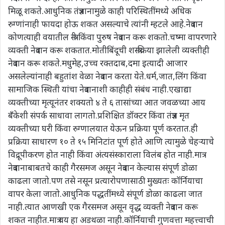
मिळू शकते.आधुनिक तंत्रज्ञानामुळे काही परिस्थितींमध्ये अधिक
रुग्णांनाही फायदा होऊ शकत असल्याचे त्यांनी म्हटले आहे.नेत्रदान
कोणत्याही वयातील स्त्री किंवा पुरुष नेत्रदान करू शकतो.चष्मा वापरणारे
व्यक्ती नेत्रदान करू शकतात.मोतीबिंदूची शस्त्रक्रिया झालेली व्यक्तीही
नेत्रदान करू शकते.मधुमेह,उच्च रक्तदाब,दमा इत्यादी आजार
असलेल्यांनाही बहुतांश वेळा नेत्रदान करता येते.धर्म,जात,लिंग किंवा
सामाजिक स्थिती यांचा नेत्रदानाशी काहीही संबंध नाही.एखाद्या
व्यक्तीच्या मृत्यूनंतर शक्यतो ४ ते ६ तासांच्या आत जवळच्या आय
बँकेशी संपर्क साधावा लागतो.प्रशिक्षित डॉक्टर किंवा तंत्रज्ञ मृत
व्यक्तीच्या घरी किंवा रुग्णालयात येऊन प्रक्रिया पूर्ण करतात.ही
प्रक्रिया साधारण १० ते १५ मिनिटांत पूर्ण होते आणि त्यामुळे चेहऱ्याचे
विद्रूपीकरण होत नाही किंवा अंत्यसंस्काराला विलंब होत नाही.मात्र
नेत्रदानाबाबतचे काही गैरसमज असून नेत्रदान केल्यास संपूर्ण डोळा
काढला जातो.पण तसे नसून प्रत्यारोपणासाठी मुख्यतः कॉर्नियाचा
वापर केला जातो.आधुनिक पद्धतींमध्ये संपूर्ण डोळा काढला जात
नाही.त्यात आणखी एक गैरसमज असून वृद्ध व्यक्ती नेत्रदान करू
शकत नाहीत.मात्र वय हा अडथळा नाही.कॉर्नियाची गुणवत्ता महत्त्वाची