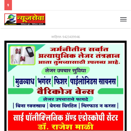
जाहिरात-9423439946