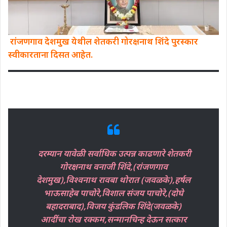
रांजणगाव देशमुख येथील शेतकरी गोरक्षनाथ शिंदे पुरस्कार
स्वीकारताना दिसत आहेत.
दरम्यान यावेळी सर्वाधिक उत्पन्न काढणारे शेतकरी
गोरक्षनाथ वनाजी शिंदे,(रांजणगाव
देशमुख),विश्वनाथ रावबा थोरात (जवळके),हर्षल
भाऊसाहेब पाचोरे,विशाल संजय पाचोरे,(दोघे
बहादराबाद),विजय कुंडलिक शिंदे(जवळके)
आदींचा रोख रक्कम,सन्मानचिन्ह देऊन सत्कार