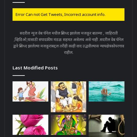
Error Can not Get Tweets, Incorrect account info.
सदरील न्युज वेब चॅनेल मधील प्रसिध्द झालेला मजकूर बातम्या , जाहिराती
,व्हिडिओ,यांसाठी संपादकीय मंडळ सहमत असेलच असे नाही .सदरील वेब चॅनेल
द्वारे प्रसिध्द झालेल्या मजकूराबद्दल तरीही काही वाद उद्भवील्यास न्यायक्षेत्रकोपरगाव
राहील.
Last Modified Posts