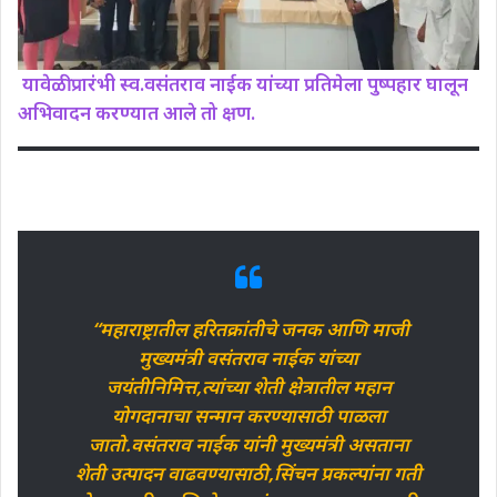
यावेळी प्रारंभी स्व.वसंतराव नाईक यांच्या प्रतिमेला पुष्पहार घालून
अभिवादन करण्यात आले तो क्षण.
“महाराष्ट्रातील हरितक्रांतीचे जनक आणि माजी
मुख्यमंत्री वसंतराव नाईक यांच्या
जयंतीनिमित्त,त्यांच्या शेती क्षेत्रातील महान
योगदानाचा सन्मान करण्यासाठी पाळला
जातो.वसंतराव नाईक यांनी मुख्यमंत्री असताना
शेती उत्पादन वाढवण्यासाठी,सिंचन प्रकल्पांना गती