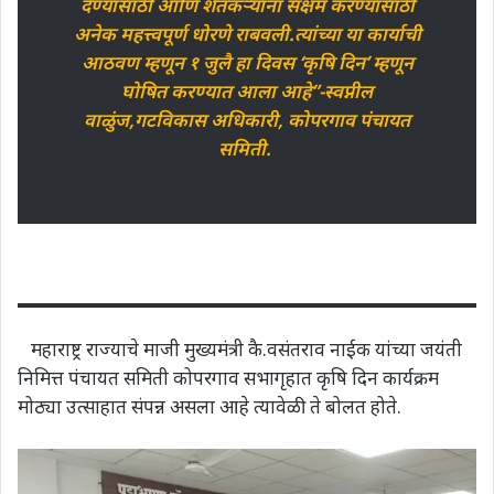
देण्यासाठी आणि शेतकऱ्यांना सक्षम करण्यासाठी
अनेक महत्त्वपूर्ण धोरणे राबवली.त्यांच्या या कार्याची
आठवण म्हणून १ जुलै हा दिवस ‘कृषि दिन’ म्हणून
घोषित करण्यात आला आहे”-स्वप्नील
वाळुंज,गटविकास अधिकारी, कोपरगाव पंचायत
समिती.
महाराष्ट्र राज्याचे माजी मुख्यमंत्री कै.वसंतराव नाईक यांच्या जयंती
निमित्त पंचायत समिती कोपरगाव सभागृहात कृषि दिन कार्यक्रम
मोठ्या उत्साहात संपन्न असला आहे त्यावेळी ते बोलत होते.