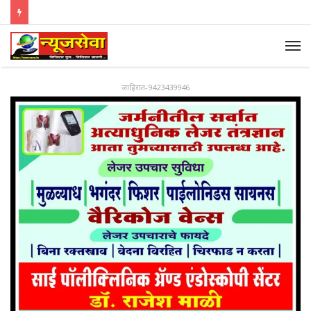
जाहिरात-9423439946