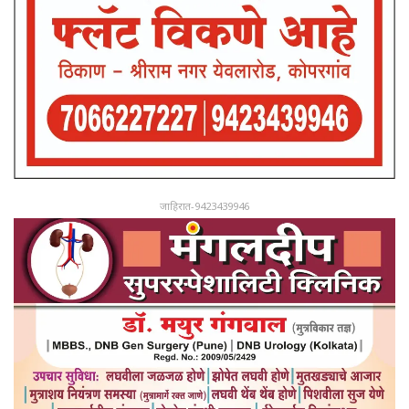
जाहिरात-9423439946