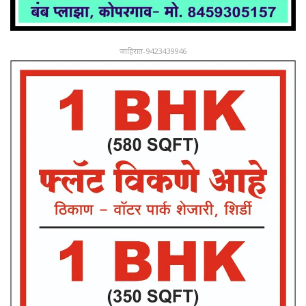
जाहिरात-9423439946