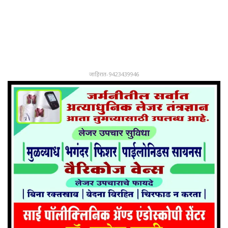
जाहिरात-9423439946