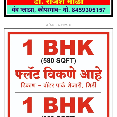
जाहिरात-9423439946