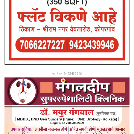
जाहिरात-9423439946