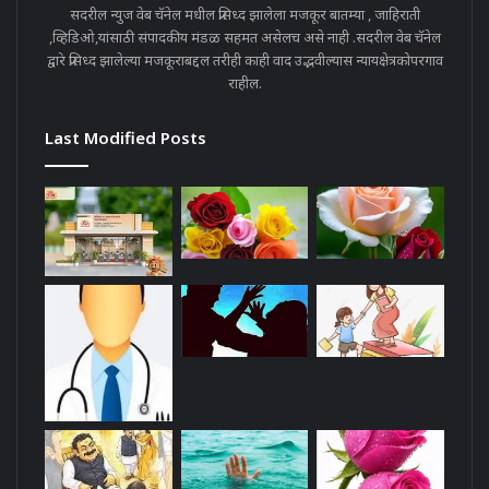
सदरील न्युज वेब चॅनेल मधील प्रसिध्द झालेला मजकूर बातम्या , जाहिराती
,व्हिडिओ,यांसाठी संपादकीय मंडळ सहमत असेलच असे नाही .सदरील वेब चॅनेल
द्वारे प्रसिध्द झालेल्या मजकूराबद्दल तरीही काही वाद उद्भवील्यास न्यायक्षेत्रकोपरगाव
राहील.
Last Modified Posts