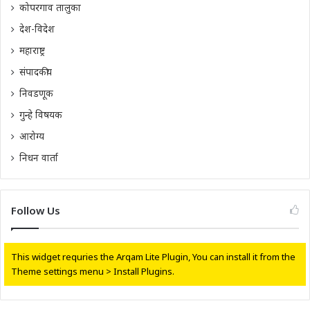
कोपरगाव तालुका
देश-विदेश
महाराष्ट्र
संपादकीय
निवडणूक
गुन्हे विषयक
आरोग्य
निधन वार्ता
Follow Us
This widget requries the Arqam Lite Plugin, You can install it from the
Theme settings menu > Install Plugins.