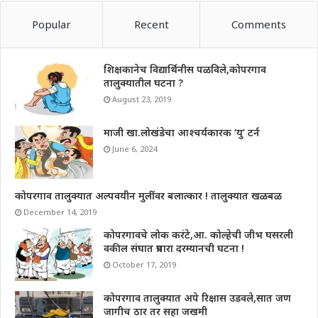
Popular
Recent
Comments
शिक्षकानेच विद्यार्थिनीस पळविले,कोपरगाव
तालुक्यातील घटना ?
August 23, 2019
माजी खा.लोखंडेचा आश्चर्यकारक ‘यु’ टर्न
June 6, 2024
कोपरगाव तालुक्यात अल्पवयीन मुलींवर बलात्कार ! तालुक्यात खळबळ
December 14, 2019
कोपरगावचे लोक करंटे,आ. कोल्हेची जीभ घसरली
वकील संघात प्रचारा दरम्यानची घटना !
October 17, 2019
कोपरगाव तालुक्यात अपे रिक्षास उडवले,सात जण
जागीच ठार तर सहा जखमी