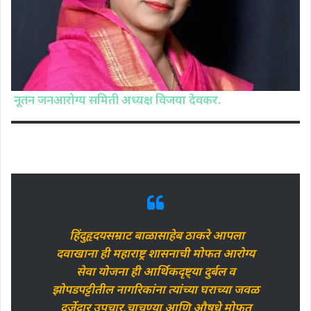
नूतन जनआरोग्य समिती अध्यक्ष विजया देवकर.
हिंदुहृदयसम्राट बाळासाहेब ठाकरे आपला
दवाखाना ही महाराष्ट्र शासनाची मोफत आरोग्य
सेवा योजना ही आर्थिकदृष्ट्या दुर्बल व
झोपडपट्टीतील नागरिकांना त्यांच्या घराच्या जवळ
दर्जेदार उपचार,चाचण्या आणि औषधे मोफत