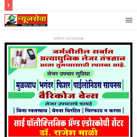
जाहिरात-9423439946