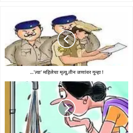
...'त्या' महिलेचा मृत्यू,तीन जणांवर गुन्हा !