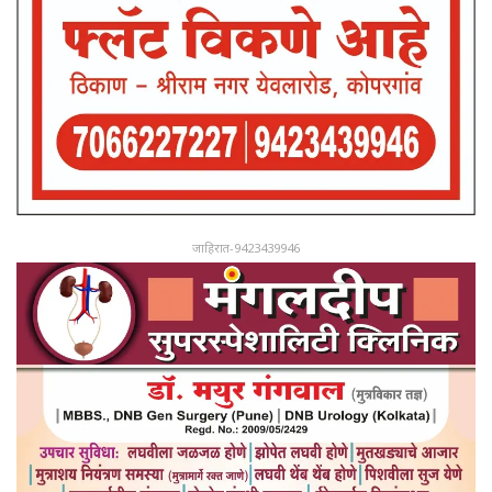
जाहिरात-9423439946