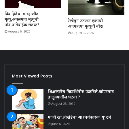
विवाहितेचा मारहाणीत
मृत्यू,अकस्मात मृत्यूची
रेल्वेतून उतरून एकाची
नोंद,नातेवाईक संतप्त!
आत्महत्या,मृत्यूची नोंद!
August 6, 2026
August 4, 2026
Most Viewed Posts
शिक्षकानेच विद्यार्थिनीस पळविले,कोपरगाव
तालुक्यातील घटना ?
August 23, 2019
माजी खा.लोखंडेचा आश्चर्यकारक ‘यु’ टर्न
June 6, 2024