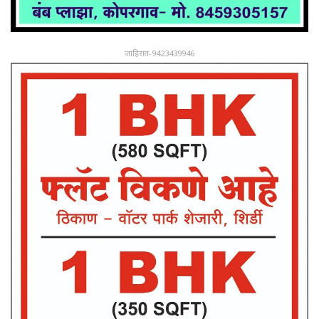
जाहिरात-9423439946