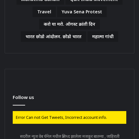
Travel
Yuva Sena Protest
करो या मरो. ऑगस्ट क्रांती दिन
भारत छोडो आंदोलन. छोडो भारत
महात्मा गांधी
Follow us
Error Can not Get Tweets, Incorrect account info.
सदरील न्युज वेब चॅनेल मधील प्रसिध्द झालेला मजकूर बातम्या , जाहिराती