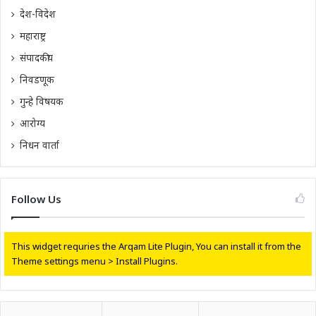
देश-विदेश
महाराष्ट्र
संपादकीय
निवडणूक
गुन्हे विषयक
आरोग्य
निधन वार्ता
Follow Us
This widget requries the Arqam Lite Plugin, You can install it from the
Theme settings menu > Install Plugins.