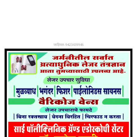
जाहिरात-9423439946