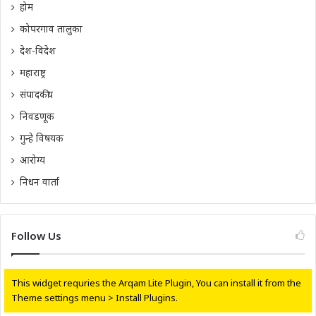
होम
कोपरगाव तालुका
देश-विदेश
महाराष्ट्र
संपादकीय
निवडणूक
गुन्हे विषयक
आरोग्य
निधन वार्ता
Follow Us
This widget requries the Arqam Lite Plugin, You can install it from the
Theme settings menu > Install Plugins.