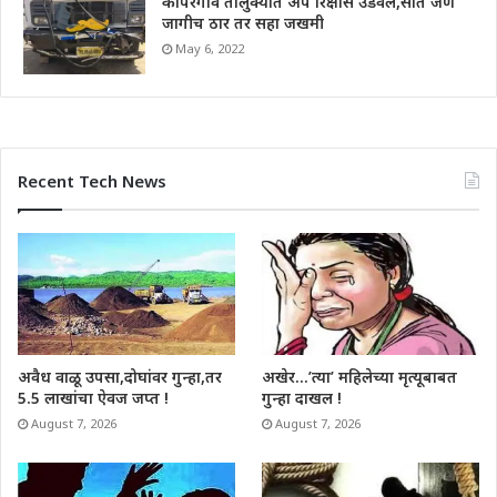
कोपरगाव तालुक्यात अपे रिक्षास उडवले,सात जण
जागीच ठार तर सहा जखमी
May 6, 2022
Recent Tech News
अवैध वाळू उपसा,दोघांवर गुन्हा,तर
अखेर…’त्या’ महिलेच्या मृत्यूबाबत
5.5 लाखांचा ऐवज जप्त !
गुन्हा दाखल !
August 7, 2026
August 7, 2026