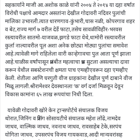
सहकार्याने माजी आ.अशोक काळे यांनी २००४ ते २०१४ या दहा वर्षात
विरोधी पक्षाचे आमदार असतांना देखील गोदावरी नदिवर पुलांची
मालिका उभारली.त्यात धारणगाव-कुंभारी,चास नळी, कोपरगाव शहर
व बेट,राज्य मार्ग ७ वरील देर्डे फाटा,तसेच सावळीविहीर-भरवस
रस्त्यावरील सातमो-याजवळ,झगडे फाटा येथे,धामोरी रस्त्यावरील
कुर्ला नाल्यावरील पूल अशा अनेक छोट्या मोठ्या पुलांचा समावेश
आहे.त्यावेळी मागे राहिलेला वारी कान्हेगावचा पुल आता पूर्ण झाला
आहे.चाळीस वर्षांपासून प्रलंबीत महत्वाचा प्रश्न सुटला असल्याचा दावा
करून येथील सबस्टेशनची क्षमता पाच एमव्हीएवरून दहा एमव्हीए
केली. शेतीला आणि घरगुती वीज ग्राहकांना देखील पुर्ण दाबाने वीज
मिळू लागली.श्रीरामेश्वर देवस्थानला ‘क’ वर्ग दर्जा मिळवून देवून
विकास कामांना ६५ लाख रूपयांचा निधी दिला.
यावेळी गोदावरी खोरे केन ट्रान्सपोर्टचे संचालक विजय
थोरात,जिनिंग व प्रेसिंग सोसायटीचे संचालक महेश लोंढे,नामदेव
जाधव, वाल्मिक जाधव, नवनाथ जाधव, रावसाहेब टेके,सरपंच
योगिता जाधव, उपसरपंच विजय गायकवाड,आदी मान्यवरांसह