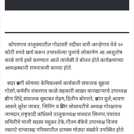
कोपरगाव तालुक्यातील गोदावरी नदीवर वारी-कान्हेगाव येथे २०
कोटी रुपये खर्च करून उभारलेल्या पुलाचे लोकार्पण आ.आशुतोष
काळे यांचे हस्ते करण्यात आले त्यावेळी ते बोलत होते.कार्यक्रमाच्या
अध्यक्षस्थानी रामनाथजी कारवा होते.
सदर प्रसंगी सोमय्या केमिकल्सचे कार्यकारी संचालक सुहास
गोडगे,कर्मवीर शंकरराव काळे सहकारी साखर कारखान्याचे उपाध्यक्ष
प्रवीण शिंदे,संचालक सुधाकर रोहम,दिलीप बोरनारे, प्रशांत घुले,श्रावण
आसने,सुरेश जाधव, जिनिंग व प्रेसिंग सोसायटीचे अध्यक्ष गोरक्षनाथ
जामदार,राष्ट्रवादी काँग्रेसचे तालुकाध्यक्ष चारुदत्त सिनगर,पंचायत
समितीचे माजी सदस्य मधुकर टेके,गौतम बँकेचे उपाध्यक्ष विजय
रक्ताटे यांच्यासह परिसरातील ग्रामस्थ मोठ्या संख्येने उपस्थित होते.