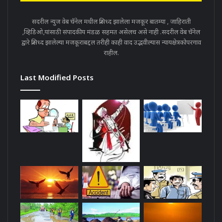
सदरील न्युज वेब चॅनेल मधील प्रसिध्द झालेला मजकूर बातम्या , जाहिराती
,व्हिडिओ,यांसाठी संपादकीय मंडळ सहमत असेलच असे नाही .सदरील वेब चॅनेल
द्वारे प्रसिध्द झालेल्या मजकूराबद्दल तरीही काही वाद उद्भवील्यास न्यायक्षेत्रकोपरगाव
राहील.
Last Modified Posts