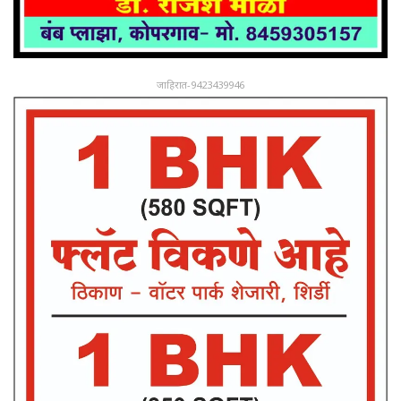
जाहिरात-9423439946