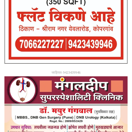
जाहिरात-9423439946