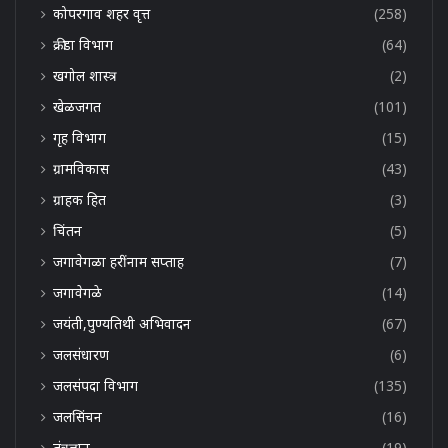
कोपरगाव शहर वृत्त
(258)
क्रीडा विभाग
(64)
खगोल शास्त्र
(2)
खेळजगत
(101)
गृह विभाग
(15)
ग्रामविकास
(43)
ग्राहक हित
(3)
चिंतन
(5)
जगावेगळा हरींनाम सप्ताह
(7)
जगावेगळे
(14)
जयंती,पुण्यतिथी अभिवादन
(67)
जलसंधारण
(6)
जलसंपदा विभाग
(135)
जलसिंचन
(16)
तंत्रज्ञान
(19)