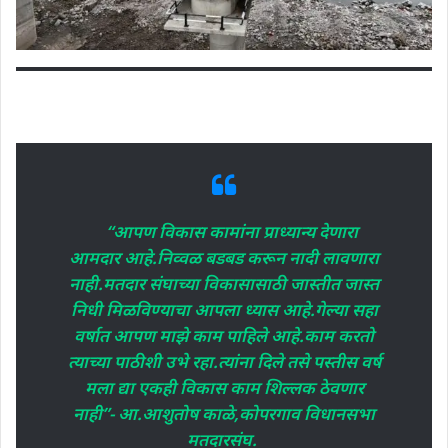
“आपण विकास कामांना प्राध्यान्य देणारा
आमदार आहे.निव्वळ बडबड करून नादी लावणारा
नाही.मतदार संघाच्या विकासासाठी जास्तीत जास्त
निधी मिळविण्याचा आपला ध्यास आहे.गेल्या सहा
वर्षात आपण माझे काम पाहिले आहे.काम करतो
त्याच्या पाठीशी उभे रहा.त्यांना दिले तसे पस्तीस वर्ष
मला द्या एकही विकास काम शिल्लक ठेवणार
नाही”- आ.आशुतोष काळे,कोपरगाव विधानसभा
मतदारसंघ.