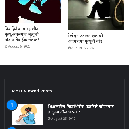
विवाहितेचा मारहाणीत
मृत्यू,अकस्मात मृत्यूची
रेल्वेतून उतरून एकाची
नोंद,नातेवाईक संतप्त!
आत्महत्या,मृत्यूची नोंद!
August 6, 2026
August 4, 2026
Most Viewed Posts
शिक्षकानेच विद्यार्थिनीस पळविले,कोपरगाव
तालुक्यातील घटना ?
August 23, 2019