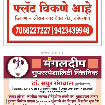
जाहिरात-9423439946