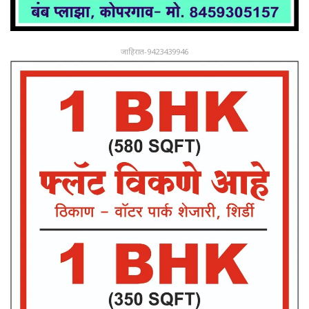
जाहिरात-9423439946