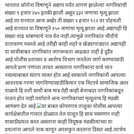
भारतात कोरोना विषाणूने अद्याप पर्यंत लागण झालेल्या नागरिकांची
संख्या ९ हजार २४० इतकी झाली असून ३३२ जणांचा मृत्यू झाला
आहे.तर राज्यात आज अखेर ती संख्या १ हजार ९८२ वर पोहचली
आहे.राज्यात या विषाणूने १५० जणांचा मृत्यू झाला आहे.अद्यापही हि
संख्या वाढ थांबण्याचे नाव घेत नाही.त्यामुळे नागरिकांत भीतीचे
वातावरण पसरले आहे.तरीही काही शहरे व खेड्यापाड्यात अद्यापही
या साथीबाबत नागरिकांत जागरूकता आढळत नाही हे दुर्दैव
आहे.पोलीस प्रशासन व आरोग्य विभाग जनतेला जागे करण्यासाठी
आपले प्राण पणाला लावत आसताना नागरिकांना याचे भान
नसल्याबाबत संताप व्यक्त होत आहे.सरकारने नागरिकांनी आपल्या
आवश्यक गरजा भागविण्यासाठी किमान एक मिटरचे सामाजिक अंतर
पाळावे हि तशी साधी बाब मात्र तेही काही बेजाबदर नागरिकांकडून
पालन होत नाही.पर्यायाने अन्य नागरिकांच्या मृत्यूलाच हि मंडळी
आमंत्रण देत आहे.
या बाबत कोपरगाव तालुका पोलीस आपल्या
कार्यक्षेत्रातील गावात डोळ्यात तेल घालून हि साथ पसरणार नाही
यासाठी प्रयत्न करत असताना काही विदूषक मंडळी त्यांच्या या
प्रयत्नांना आपले नाक कापून अपशकुन करताना दिसत आहे.त्याचेच