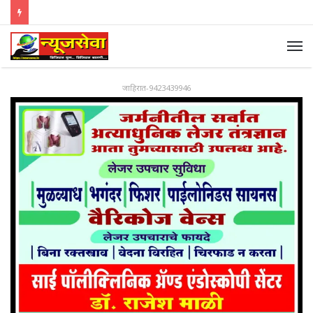
जाहिरात-9423439946