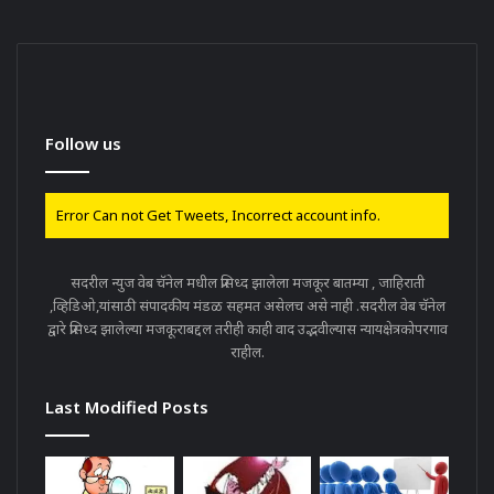
Follow us
Error Can not Get Tweets, Incorrect account info.
सदरील न्युज वेब चॅनेल मधील प्रसिध्द झालेला मजकूर बातम्या , जाहिराती
,व्हिडिओ,यांसाठी संपादकीय मंडळ सहमत असेलच असे नाही .सदरील वेब चॅनेल
द्वारे प्रसिध्द झालेल्या मजकूराबद्दल तरीही काही वाद उद्भवील्यास न्यायक्षेत्रकोपरगाव
राहील.
Last Modified Posts