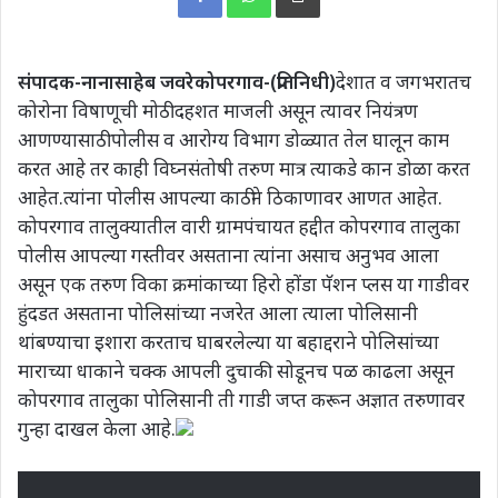
संपादक-नानासाहेब जवरे
कोपरगाव-(प्रतिनिधी)
देशात व जगभरातच
कोरोना विषाणूची मोठी दहशत माजली असून त्यावर नियंत्रण
आणण्यासाठी पोलीस व आरोग्य विभाग डोळ्यात तेल घालून काम
करत आहे तर काही विघ्नसंतोषी तरुण मात्र त्याकडे कान डोळा करत
आहेत.त्यांना पोलीस आपल्या काठीने ठिकाणावर आणत आहेत.
कोपरगाव तालुक्यातील वारी ग्रामपंचायत हद्दीत कोपरगाव तालुका
पोलीस आपल्या गस्तीवर असताना त्यांना असाच अनुभव आला
असून एक तरुण विका क्रमांकाच्या हिरो होंडा पॅशन प्लस या गाडीवर
हुंदडत असताना पोलिसांच्या नजरेत आला त्याला पोलिसानी
थांबण्याचा इशारा करताच घाबरलेल्या या बहाद्दराने पोलिसांच्या
माराच्या धाकाने चक्क आपली दुचाकी सोडूनच पळ काढला असून
कोपरगाव तालुका पोलिसानी ती गाडी जप्त करून अज्ञात तरुणावर
गुन्हा दाखल केला आहे.