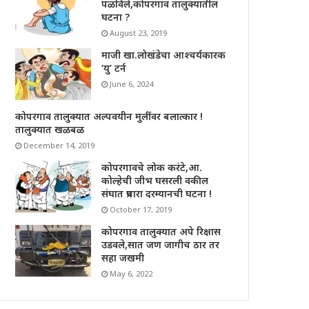
पळविले,कोपरगाव तालुक्यातील
घटना ?
August 23, 2019
माजी खा.लोखंडेचा आश्चर्यकारक
‘यु’ टर्न
June 6, 2024
कोपरगाव तालुक्यात अल्पवयीन मुलींवर बलात्कार !
तालुक्यात खळबळ
December 14, 2019
कोपरगावचे लोक करंटे,आ.
कोल्हेची जीभ घसरली वकील
संघात प्रचारा दरम्यानची घटना !
October 17, 2019
कोपरगाव तालुक्यात अपे रिक्षास
उडवले,सात जण जागीच ठार तर
सहा जखमी
May 6, 2022