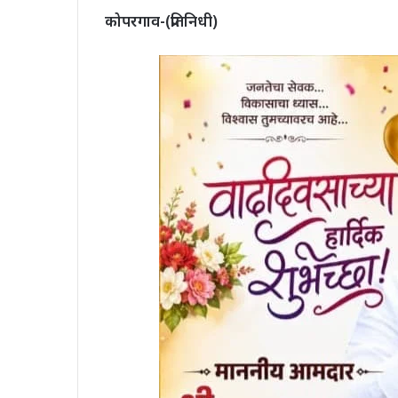
कोपरगाव-(प्रतिनिधी)