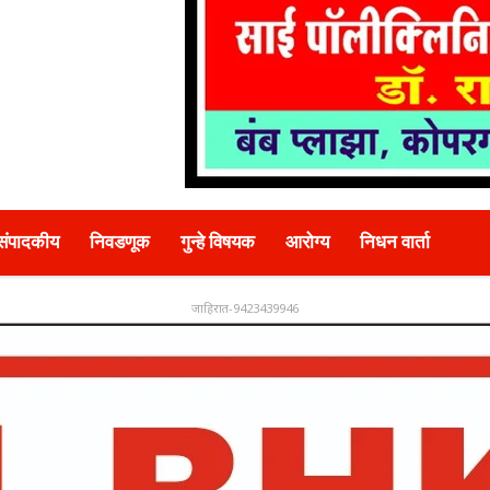
संपादकीय
निवडणूक
गुन्हे विषयक
आरोग्य
निधन वार्ता
जाहिरात-9423439946