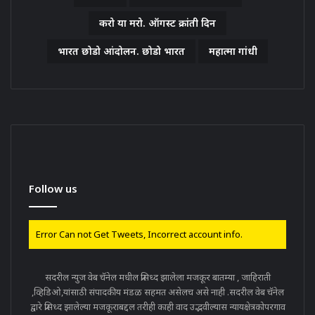
करो या मरो. ऑगस्ट क्रांती दिन
भारत छोडो आंदोलन. छोडो भारत
महात्मा गांधी
Follow us
Error Can not Get Tweets, Incorrect account info.
सदरील न्युज वेब चॅनेल मधील प्रसिध्द झालेला मजकूर बातम्या , जाहिराती
,व्हिडिओ,यांसाठी संपादकीय मंडळ सहमत असेलच असे नाही .सदरील वेब चॅनेल
द्वारे प्रसिध्द झालेल्या मजकूराबद्दल तरीही काही वाद उद्भवील्यास न्यायक्षेत्रकोपरगाव