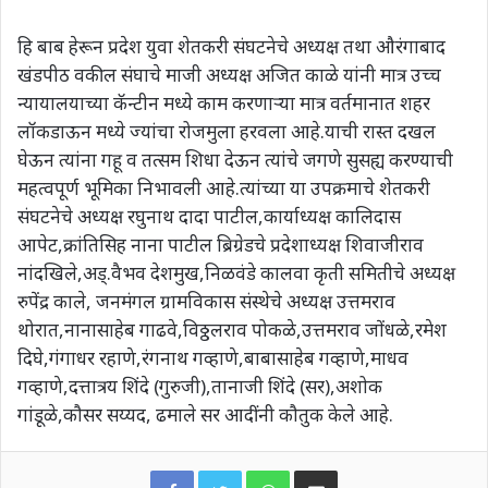
हि बाब हेरून प्रदेश युवा शेतकरी संघटनेचे अध्यक्ष तथा औरंगाबाद
खंडपीठ वकील संघाचे माजी अध्यक्ष अजित काळे यांनी मात्र उच्च
न्यायालयाच्या कॅन्टीन मध्ये काम करणाऱ्या मात्र वर्तमानात शहर
लॉकडाऊन मध्ये ज्यांचा रोजमुला हरवला आहे.याची रास्त दखल
घेऊन त्यांना गहू व तत्सम शिधा देऊन त्यांचे जगणे सुसह्य करण्याची
महत्वपूर्ण भूमिका निभावली आहे.त्यांच्या या उपक्रमाचे शेतकरी
संघटनेचे अध्यक्ष रघुनाथ दादा पाटील,कार्याध्यक्ष कालिदास
आपेट,क्रांतिसिह नाना पाटील ब्रिग्रेडचे प्रदेशाध्यक्ष शिवाजीराव
नांदखिले,अड्.वैभव देशमुख,निळवंडे कालवा कृती समितीचे अध्यक्ष
रुपेंद्र काले, जनमंगल ग्रामविकास संस्थेचे अध्यक्ष उत्तमराव
थोरात,नानासाहेब गाढवे,विठ्ठलराव पोकळे,उत्तमराव जोंधळे,रमेश
दिघे,गंगाधर रहाणे,रंगनाथ गव्हाणे,बाबासाहेब गव्हाणे,माधव
गव्हाणे,दत्तात्रय शिंदे (गुरुजी),तानाजी शिंदे (सर),अशोक
गांडूळे,कौसर सय्यद, ढमाले सर आदींनी कौतुक केले आहे.
WhatsApp
Share via Email