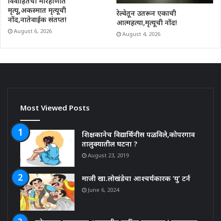
विवाहितेचा मारहाणीत
मृत्यू,अकस्मात मृत्यूची
रेल्वेतून उतरून एकाची
नोंद,नातेवाईक संतप्त!
आत्महत्या,मृत्यूची नोंद!
August 6, 2026
August 4, 2026
Most Viewed Posts
शिक्षकानेच विद्यार्थिनीस पळविले,कोपरगाव
तालुक्यातील घटना ?
August 23, 2019
माजी खा.लोखंडेचा आश्चर्यकारक ‘यु’ टर्न
June 6, 2024