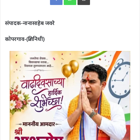
संपादक-नानासाहेब जवरे
कोपरगाव-(प्रतिनिधी)