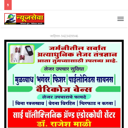
जाहिरात-9423439946