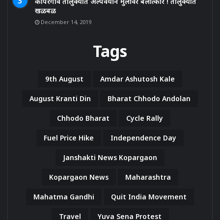
कोपरगाव तालुक्यात अल्पवयीन मुलींवर बलात्कार ! तालुक्यात
खळबळ
December 14, 2019
Tags
9th August
Amdar Ashutosh Kale
August Kranti Din
Bharat Chhodo Andolan
Chhodo Bharat
Cycle Rally
Fuel Price Hike
Independence Day
Janshakti News Kopargaon
Kopargaon News
Maharashtra
Mahatma Gandhi
Quit India Movement
Travel
Yuva Sena Protest