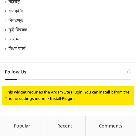
महाराष्ट्र
संपादकीय
निवडणूक
गुन्हे विषयक
आरोग्य
निधन वार्ता
Follow Us
This widget requries the Arqam Lite Plugin, You can install it from the
Theme settings menu > Install Plugins.
Popular
Recent
Comments