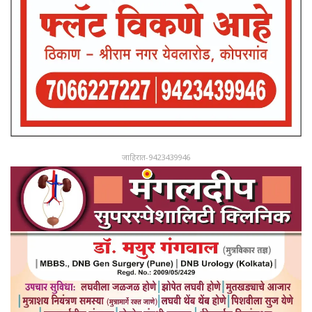
जाहिरात-9423439946