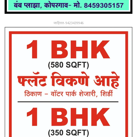
जाहिरात-9423439946