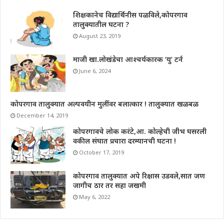
शिक्षकानेच विद्यार्थिनीस पळविले,कोपरगाव
तालुक्यातील घटना ?
August 23, 2019
माजी खा.लोखंडेचा आश्चर्यकारक ‘यु’ टर्न
June 6, 2024
कोपरगाव तालुक्यात अल्पवयीन मुलींवर बलात्कार ! तालुक्यात खळबळ
December 14, 2019
कोपरगावचे लोक करंटे,आ. कोल्हेची जीभ घसरली
वकील संघात प्रचारा दरम्यानची घटना !
October 17, 2019
कोपरगाव तालुक्यात अपे रिक्षास उडवले,सात जण
जागीच ठार तर सहा जखमी
May 6, 2022