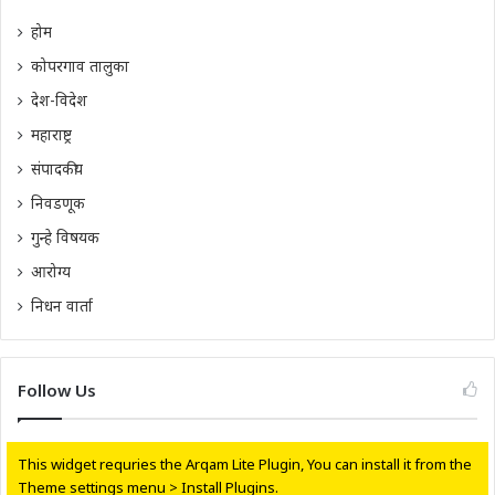
होम
कोपरगाव तालुका
देश-विदेश
महाराष्ट्र
संपादकीय
निवडणूक
गुन्हे विषयक
आरोग्य
निधन वार्ता
Follow Us
This widget requries the Arqam Lite Plugin, You can install it from the
Theme settings menu > Install Plugins.