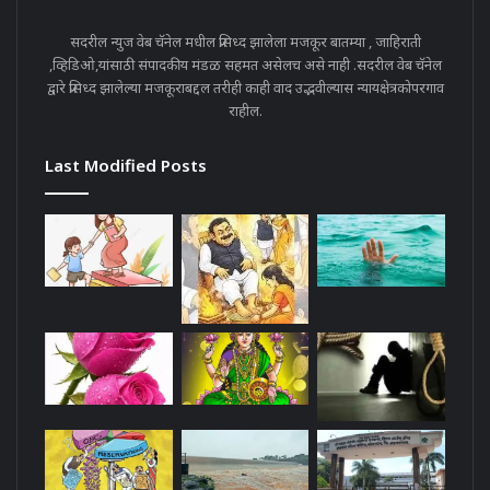
सदरील न्युज वेब चॅनेल मधील प्रसिध्द झालेला मजकूर बातम्या , जाहिराती
,व्हिडिओ,यांसाठी संपादकीय मंडळ सहमत असेलच असे नाही .सदरील वेब चॅनेल
द्वारे प्रसिध्द झालेल्या मजकूराबद्दल तरीही काही वाद उद्भवील्यास न्यायक्षेत्रकोपरगाव
राहील.
Last Modified Posts