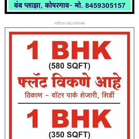
जाहिरात-9423439946