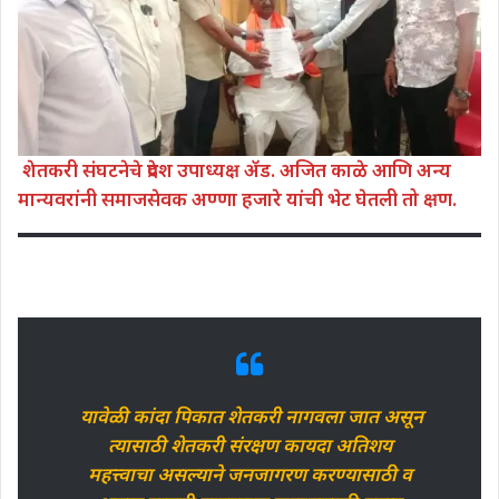
शेतकरी संघटनेचे प्रदेश उपाध्यक्ष ॲड. अजित काळे आणि अन्य
मान्यवरांनी समाजसेवक अण्णा हजारे यांची भेट घेतली तो क्षण.
यावेळी कांदा पिकात शेतकरी नागवला जात असून
त्यासाठी शेतकरी संरक्षण कायदा अतिशय
महत्त्वाचा असल्याने जनजागरण करण्यासाठी व