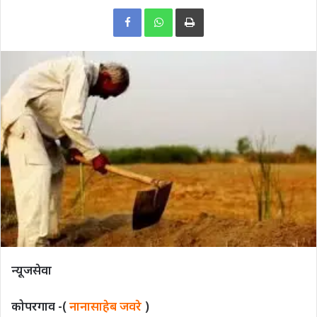
Print
न्यूजसेवा
कोपरगाव -(
नानासाहेब जवरे
)