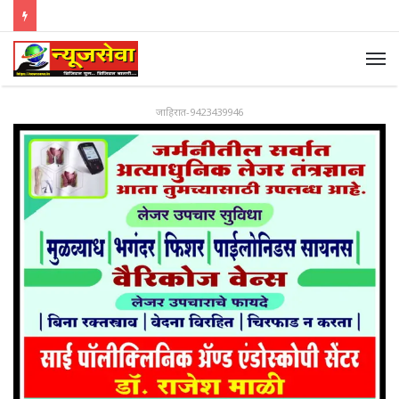
जाहिरात-9423439946