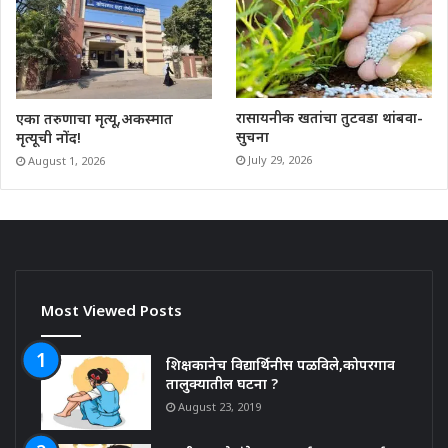
रासायनीक खतांचा तुटवडा थांबवा-
एका तरुणाचा मृत्यू,अकस्मात
सुचना
मृत्यूची नोंद!
July 29, 2026
August 1, 2026
Most Viewed Posts
शिक्षकानेच विद्यार्थिनीस पळविले,कोपरगाव
तालुक्यातील घटना ?
August 23, 2019