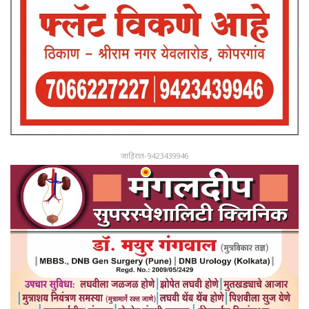
जाहिरात-9423439946