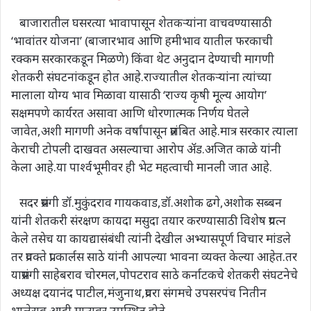
बाजारातील घसरत्या भावापासून शेतकऱ्यांना वाचवण्यासाठी
‘भावांतर योजना’ (बाजारभाव आणि हमीभाव यातील फरकाची
रक्कम सरकारकडून मिळणे) किंवा थेट अनुदान देण्याची मागणी
शेतकरी संघटनांकडून होत आहे.राज्यातील शेतकऱ्यांना त्यांच्या
मालाला योग्य भाव मिळावा यासाठी ‘राज्य कृषी मूल्य आयोग’
सक्षमपणे कार्यरत असावा आणि धोरणात्मक निर्णय घेतले
जावेत,अशी मागणी अनेक वर्षांपासून प्रलंबित आहे.मात्र सरकार त्याला
केराची टोपली दाखवत असल्याचा आरोप ॲड.अजित काळे यांनी
केला आहे.या पार्श्वभूमीवर ही भेट महत्वाची मानली जात आहे.
सदर प्रसंगी डॉ.मुकुंदराव गायकवाड,डॉ.अशोक ढगे,अशोक सब्बन
यांनी शेतकरी संरक्षण कायदा मसुदा तयार करण्यासाठी विशेष प्रयत्न
केले तसेच या कायद्यासंबंधी त्यांनी देखील अभ्यासपूर्ण विचार मांडले
तर प्रवक्ते प्रा.कार्लस साठे यांनी आपल्या भावना व्यक्त केल्या आहेत.तर
याप्रसंगी साहेबराव चोरमल,पोपटराव साठे कर्नाटकचे शेतकरी संघटनेचे
अध्यक्ष दयानंद पाटील,मंजुनाथ,प्रवरा संगमचे उपसरपंच नितीन
भालेराव आदी मान्यवर उपस्थित होते.