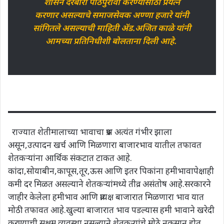
शासन दरबारी पाठपुरावा करण्यासाठी प्रयत्न
करणार असल्याचे समाजसेवक अण्णा हजारे यांनी
सांगितले असल्याची माहिती ॲड.अजित काळे यांनी
आमच्या प्रतिनिधीशी बोलताना दिली आहे.
राज्यात शेतीमालाच्या भावाचा प्रश्न अत्यंत गंभीर झाला
असून,उत्पादन खर्च आणि मिळणारा बाजारभाव यातील तफावत
शेतकऱ्यांना आर्थिक संकटात टाकत आहे.
कांदा,सोयाबीन,कापूस,तूर,ऊस आणि इतर पिकांना हमीभावापेक्षाही
कमी दर मिळत असल्याने शेतकऱ्यांमध्ये तीव्र असंतोष आहे.सरकारने
जाहीर केलेला हमीभाव आणि प्रत्यक्ष बाजारात मिळणारा भाव यात
मोठी तफावत आहे.खुल्या बाजारात भाव पडल्यास हमी भावाने खरेदी
करण्याची सक्षम व्यवस्था नसल्याने शेतकऱ्यांचे मोठे नुकसान होत