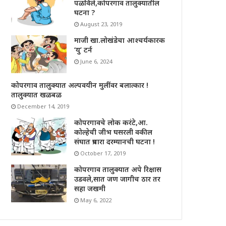
पळविले,कोपरगाव तालुक्यातील
घटना ?
August 23, 2019
माजी खा.लोखंडेचा आश्चर्यकारक
‘यु’ टर्न
June 6, 2024
कोपरगाव तालुक्यात अल्पवयीन मुलींवर बलात्कार !
तालुक्यात खळबळ
December 14, 2019
कोपरगावचे लोक करंटे,आ.
कोल्हेची जीभ घसरली वकील
संघात प्रचारा दरम्यानची घटना !
October 17, 2019
कोपरगाव तालुक्यात अपे रिक्षास
उडवले,सात जण जागीच ठार तर
सहा जखमी
May 6, 2022