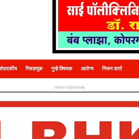
संपादकीय
निवडणूक
गुन्हे विषयक
आरोग्य
निधन वार्ता
जाहिरात-9423439946