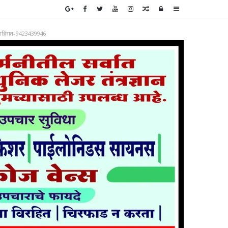
Random
Log
Sidebar
Article
In
ाहिरात-9423439946