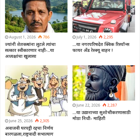
August 1, 2026
786
July 1, 2026
2,295
ज्यांनी शेतकऱ्यांना लुटले त्यांचा
…या नगरपरिषदेत क्विक रिस्पॉन्स
सत्कार स्वीकारणार नाही-..या
फायर अँड रेस्क्यू वाहन !
अध्यक्षांचा खुलासा
June 22, 2026
2,287
…या उद्यानाच्या सुशोभीकरणासाठी
मोठा निधी- माहिती
June 25, 2026
2,305
अवाजवी घरपट्टी रद्दचा निर्णय
बारगळला,राष्ट्रवादी सभात्याग