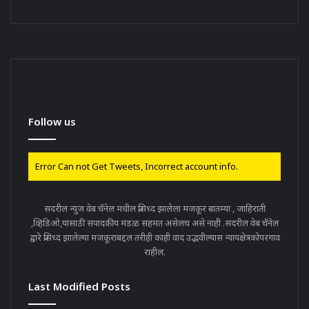
Follow us
Error Can not Get Tweets, Incorrect account info.
सदरील न्युज वेब चॅनेल मधील प्रसिध्द झालेला मजकूर बातम्या , जाहिराती
,व्हिडिओ,यांसाठी संपादकीय मंडळ सहमत असेलच असे नाही .सदरील वेब चॅनेल
द्वारे प्रसिध्द झालेल्या मजकूराबद्दल तरीही काही वाद उद्भवील्यास न्यायक्षेत्रकोपरगाव
राहील.
Last Modified Posts