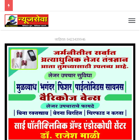
जाहिरात-9423439946