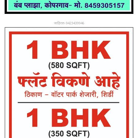
जाहिरात-9423439946