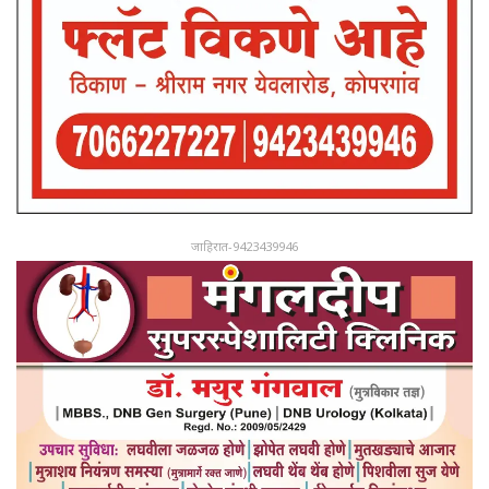
जाहिरात-9423439946