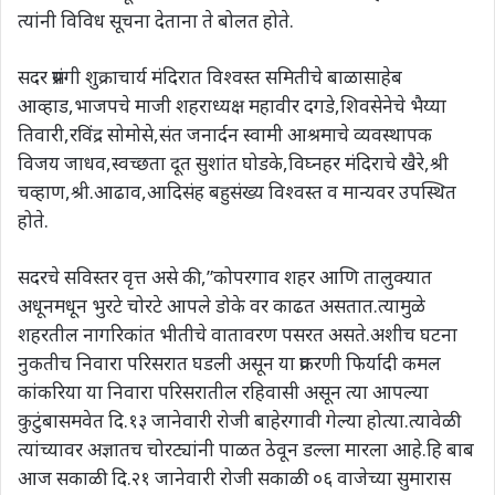
त्यांनी विविध सूचना देताना ते बोलत होते.
सदर प्रसंगी शुक्राचार्य मंदिरात विश्वस्त समितीचे बाळासाहेब
आव्हाड,भाजपचे माजी शहराध्यक्ष महावीर दगडे,शिवसेनेचे भैय्या
तिवारी,रविंद्र सोमोसे,संत जनार्दन स्वामी आश्रमाचे व्यवस्थापक
विजय जाधव,स्वच्छता दूत सुशांत घोडके,विघ्नहर मंदिराचे खैरे,श्री
चव्हाण,श्री.आढाव,आदिसंह बहुसंख्य विश्वस्त व मान्यवर उपस्थित
होते.
सदरचे सविस्तर वृत्त असे की,”कोपरगाव शहर आणि तालुक्यात
अधूनमधून भुरटे चोरटे आपले डोके वर काढत असतात.त्यामुळे
शहरतील नागरिकांत भीतीचे वातावरण पसरत असते.अशीच घटना
नुकतीच निवारा परिसरात घडली असून या प्रकरणी फिर्यादी कमल
कांकरिया या निवारा परिसरातील रहिवासी असून त्या आपल्या
कुटुंबासमवेत दि.१३ जानेवारी रोजी बाहेरगावी गेल्या होत्या.त्यावेळी
त्यांच्यावर अज्ञातच चोरट्यांनी पाळत ठेवून डल्ला मारला आहे.हि बाब
आज सकाळी दि.२१ जानेवारी रोजी सकाळी ०६ वाजेच्या सुमारास