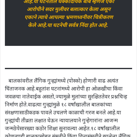
आहे.या घटनेतील धक्कादायक बाब म्हणजे एका
आरोपीने सदर मुलीवर बलात्कार केला असून
एकाने त्याचे आपल्या भ्रमणध्वनीवर चित्रीकरण
केले आहे.या घटनेची सर्वत्र निंदा होत आहे.
बालकांवरील लैंगिक गुन्ह्यांमध्ये (पोस्को) होणारी वाढ अत्यंत
चिंताजनक आहे.बहुतांश घटनांमध्ये आरोपी हा ओळखीचा किंवा
जवळचा नातेवाईक असतो,ज्यामुळे मुलांच्या सुरक्षिततेवर प्रश्नचिन्ह
निर्माण होते.वाढत्या गुन्ह्यांमुळे १८ वर्षांखालील बालकांच्या
संरक्षणासाठी कडक पावले उचलणे काळाची गरज बनले आहे.या
गुन्ह्यांची तीव्रता लक्षात घेऊन न्यायालयाने गुन्हेगारांना आजन्म
जन्मठेपेसारख्या कठोर शिक्षा सुनावल्या आहेत.१८ वर्षांखालील
कोणत्याही बालकासोबत संमतीने किंवा विनासंमतीने झालेला लैंगिक