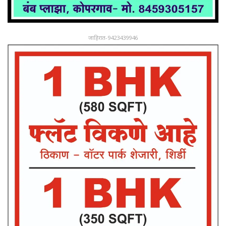
जाहिरात-9423439946