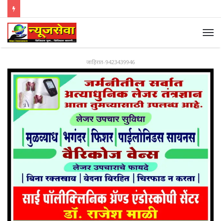
जाहिरात-9423439946