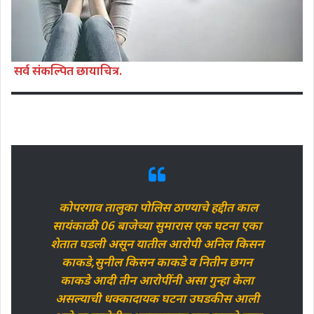
सर्व संकल्पित छायाचित्र.
कोपरगाव तालुका पोलिस ठाण्याचे हद्दीत काल
सायंकाळी 06 बाजेच्या सुमारास एक घटना एका
शेतात घडली असून यातील आरोपी अनिल किसन
काकडे,सुनील किसन काकडे व नितीन छगन
काकडे आदी तीन आरोपींनी असा गुन्हा केला
असल्याची धक्कादायक घटना उघडकीस आली