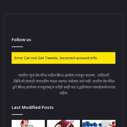
Follow us
Error Can not Get Tweets, Incorrect account info.
सदरील न्युज वेब चॅनेल मधील प्रसिध्द झालेला मजकूर बातम्या , जाहिराती
,व्हिडिओ,यांसाठी संपादकीय मंडळ सहमत असेलच असे नाही .सदरील वेब चॅनेल
द्वारे प्रसिध्द झालेल्या मजकूराबद्दल तरीही काही वाद उद्भवील्यास न्यायक्षेत्रकोपरगाव
राहील.
Last Modified Posts