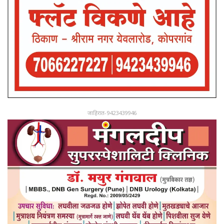
जाहिरात-9423439946