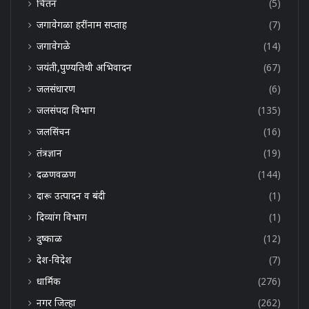
चिंतन
(5)
जगावेगळा हरींनाम सप्ताह
(7)
जगावेगळे
(14)
जयंती,पुण्यतिथी अभिवादन
(67)
जलसंधारण
(6)
जलसंपदा विभाग
(135)
जलसिंचन
(16)
तंत्रज्ञान
(19)
दळणवळण
(144)
दारू उत्पादन व बंदी
(1)
दिव्यांग विभाग
(1)
दुष्काळ
(12)
देश-विदेश
(7)
धार्मिक
(276)
नगर जिल्हा
(262)