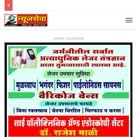
जाहिरात-9423439946