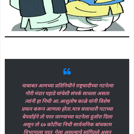
याबाबत आमच्या प्रतिनिधीने राष्ट्रवादीच्या गटनेत्या
गौरी मंदार पहाडे यांचेशी संपर्क साधला असता
त्यांनी हा निधी आ.आशुतोष काळे यांनी विशेष
प्रयत्न करून आणला होता.मात्र सत्ताधारी गटाच्या
बेपर्वाईने तो परत जाण्याच्या घटनेला दुजोरा दिला
असून तो ६७ कोटींचा निधी सार्वजनिक बांधकाम
विभागाला परत गेला असल्याचे सांगितले असून