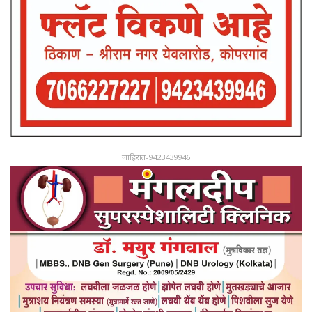
जाहिरात-9423439946