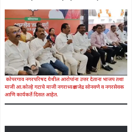
कोपरगाव नगरपरिषद येथील आरोपांना उत्तर देताना भाजप तथा
माजी आ.कोल्हे गटाचे माजी नगराध्यक्ष राजेद्र सोनवणे व नगरसेवक
आणि कार्यकर्ते दिसत आहेत.