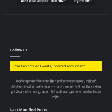
भारत छोडो आंदोलन. छोडो भारत
महात्मा गांधी
Follow us
Error Can not Get Tweets, Incorrect account info.
सदरील न्युज वेब चॅनेल मधील प्रसिध्द झालेला मजकूर बातम्या , जाहिराती
,व्हिडिओ,यांसाठी संपादकीय मंडळ सहमत असेलच असे नाही .सदरील वेब चॅनेल
द्वारे प्रसिध्द झालेल्या मजकूराबद्दल तरीही काही वाद उद्भवील्यास न्यायक्षेत्रकोपरगाव
राहील.
Last Modified Posts