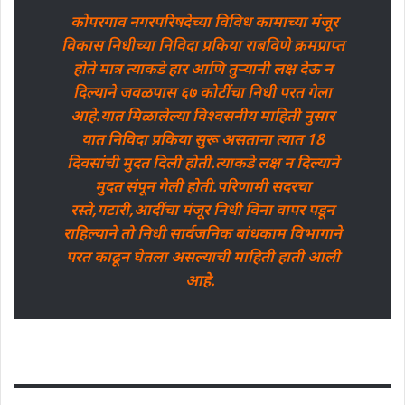
कोपरगाव नगरपरिषदेच्या विविध कामाच्या मंजूर
विकास निधीच्या निविदा प्रकिया राबविणे क्रमप्राप्त
होते मात्र त्याकडे हार आणि तुऱ्यानी लक्ष देऊ न
दिल्याने जवळपास ६७ कोटींचा निधी परत गेला
आहे.यात मिळालेल्या विश्वसनीय माहिती नुसार
यात निविदा प्रकिया सुरू असताना त्यात 18
दिवसांची मुदत दिली होती.त्याकडे लक्ष न दिल्याने
मुदत संपून गेली होती.परिणामी सदरचा
रस्ते,गटारी,आदींचा मंजूर निधी विना वापर पडून
राहिल्याने तो निधी सार्वजनिक बांधकाम विभागाने
परत काढून घेतला असल्याची माहिती हाती आली
आहे.