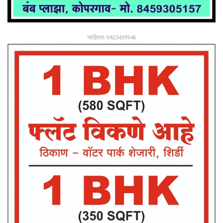
जाहिरात-9423439946