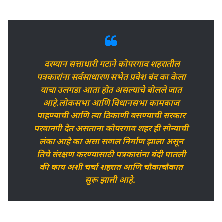
दरम्यान सत्ताधारी गटाने कोपरगाव शहरातील
पत्रकारांना सर्वसाधारण सभेत प्रवेश बंद का केला
याचा उलगडा आता होत असल्याचे बोलले जात
आहे.लोकसभा आणि विधानसभा कामकाज
पाहण्याची आणि त्या ठिकाणी बसण्याची सरकार
परवानगी देत असताना कोपरगाव शहर ही सोन्याची
लंका आहे का असा सवाल निर्माण झाला असून
तिचे संरक्षण करण्यासाठी पत्रकारांना बंदी घातली
की काय अशी चर्चा शहरात आणि चौकाचौकात
सुरू झाली आहे.