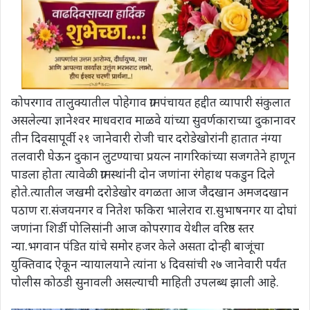
कोपरगाव तालुक्यातील पोहेगाव ग्रामपंचायत हद्दीत व्यापारी संकुलात
असलेल्या ज्ञानेश्वर माधवराव माळवे यांच्या सुवर्णकाराच्या दुकानावर
तीन दिवसापूर्वी २१ जानेवारी रोजी चार दरोडेखोरांनी हातात नंग्या
तलवारी घेऊन दुकान लुटण्याचा प्रयत्न नागरिकांच्या सजगतेने हाणून
पाडला होता त्यावेळी ग्रामस्थांनी दोन जणांना रंगेहाथ पकडुन दिले
होते.त्यातील जखमी दरोडेखोर वगळता आज जैदखान अमजदखान
पठाण रा.संजयनगर व नितेश फकिरा भालेराव रा.सुभाषनगर या दोघां
जणांना शिर्डी पोलिसांनी आज कोपरगाव येथील वरिष्ठ स्तर
न्या.भगवान पंडित यांचे समोर हजर केले असता दोन्ही बाजूंचा
युक्तिवाद ऐकून न्यायालयाने त्यांना ४ दिवसांची २७ जानेवारी पर्यंत
पोलीस कोठडी सुनावली असल्याची माहिती उपलब्ध झाली आहे.