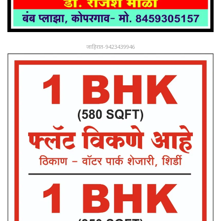
जाहिरात-9423439946