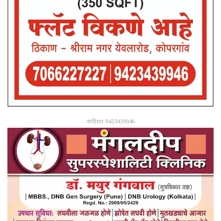
जाहिरात-9423439946