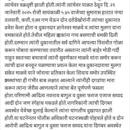
त्यांचेवर वक्रदृष्टी झाली होती.त्यांनी त्यांचेवर पाळत ठेवून दि .२१
जानेवारी २०२५ रोजी सायंकाळी ५.४५ वाजेच्या सुमारास हातात नंग्या
तलवारी, कत्ती,एअर गण घेऊन दोन दरोडेखोरांनी त्यांच्या दुकानात
प्रवेश केला होता व दुकानदार ज्ञानेश्वर माळवे व त्यांचा मुलगा यांना
धमकावले होते.तेथील महिला ग्राहकांना गप्प बसणाची धमकी दिली
होती.दरम्यान त्यांनी दुकानातील सर्व दागिने आपल्या पिशवीत गोळा
करून पोबारा करण्याच्या तयारीत असताना त्यांनी बाहेर मोठी गर्दी
पाहून स्वतःच्या बचावार्थ त्यांनी सुवर्णकार माळवे यांना समोर करून
त्यांची ढाल बनवून पळण्याचा प्रयत्न केला मात्र दुकानदाराचा मुलगा
संकेत माळवे याने जोराचा प्रतिकार केला शिवाय समोर उपस्थित
ग्रामस्थांच्या ही गंभीर बाब लक्षात आल्याने त्यांनीही दगडांचा मारा
करून त्यांना जेरीस आणल्याने त्यांचा बेत पूर्णपणे फसला
होता.परिणामी आदित्य नवनाथ बागुल व दुसरा फराज एजाज सय्यद
आदीं दोन जण रंगेहाथ पकडले होते.नागरिकांनी त्यांची दिगंबर
अवस्थेत येथेच्छ धुलाई केल्याने त्यांना चांगलीच दुखापत झाली
होती.या घटनेनंतर पोलीस अधिकारी घटनास्थळी पोहचले होते व दोन
आरोपी आदित्य बागुल व दुसरा फराज सय्यद यांना दिगंबर अवस्थेत