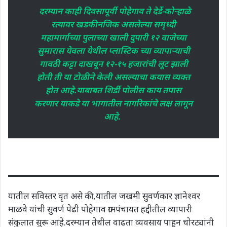
दरम्यान काही दिवसापूर्वी पोहेगाव ते देर्डे-कोऱ्हाळे
रत्यावर खडकीनजिक असलेल्या समृध्दी
महामार्गाच्या पुलाच्या खाली दुपारी १२ वाजेच्या
सुमारास येवला येथील प्लास्टिक च्या व्यापाऱ्याची
गावठी कट्टा दाखवून १२-१५ हजारांची लूट झाली
होती ती या टोळीने केली असल्याचा कयास व्यक्त
होत आहे.याबाबत शिर्डी पोलीस काय तपास
करणार याकडे या भागातील नागरिकांचे लक्ष लागून
आहे.
यातील सविस्तर वृत असे की,यातील जखमी सुवर्णकार ज्ञानेश्वर
माळवे यांची सुवर्ण पेढी पोहेगाव ग्रामपंचायत हद्दीतील व्यापारी
संकुलात सुरू आहे.दरम्यान तेथील वाढता व्यवसाय पाहून चोरट्यांनी