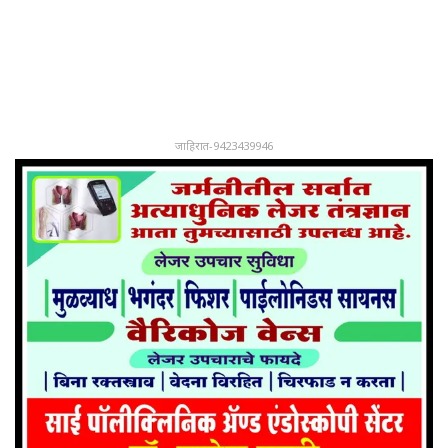
जाहिरात-9423439946