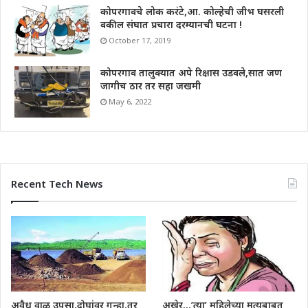
कोपरगावचे लोक करंटे,आ. कोल्हेची जीभ घसरली
वकील संघात प्रचारा दरम्यानची घटना !
October 17, 2019
कोपरगाव तालुक्यात अपे रिक्षास उडवले,सात जण
जागीच ठार तर सहा जखमी
May 6, 2022
Recent Tech News
अवैध वाळू उपसा,दोघांवर गुन्हा,तर
अखेर…’त्या’ महिलेच्या मृत्यूबाबत