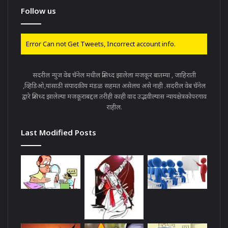
Follow us
Error Can not Get Tweets, Incorrect account info.
सदरील न्युज वेब चॅनेल मधील प्रसिध्द झालेला मजकूर बातम्या , जाहिराती
,व्हिडिओ,यांसाठी संपादकीय मंडळ सहमत असेलच असे नाही .सदरील वेब चॅनेल
द्वारे प्रसिध्द झालेल्या मजकूराबद्दल तरीही काही वाद उद्भवील्यास न्यायक्षेत्रकोपरगाव
राहील.
Last Modified Posts