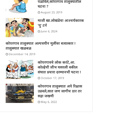
पळविले,कोपरगाव तालुक्यातील
घटना ?
August 23, 2019
माजी खा.लोखंडेचा आश्चर्यकारक
‘यु’ टर्न
June 6, 2024
कोपरगाव तालुक्यात अल्पवयीन मुलींवर बलात्कार !
तालुक्यात खळबळ
December 14, 2019
कोपरगावचे लोक करंटे,आ.
कोल्हेची जीभ घसरली वकील
संघात प्रचारा दरम्यानची घटना !
October 17, 2019
कोपरगाव तालुक्यात अपे रिक्षास
उडवले,सात जण जागीच ठार तर
सहा जखमी
May 6, 2022