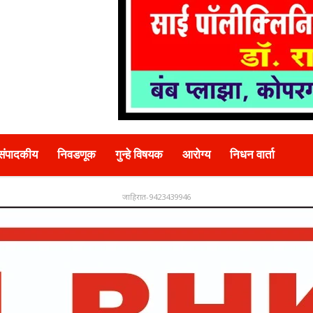
संपादकीय
निवडणूक
गुन्हे विषयक
आरोग्य
निधन वार्ता
जाहिरात-9423439946