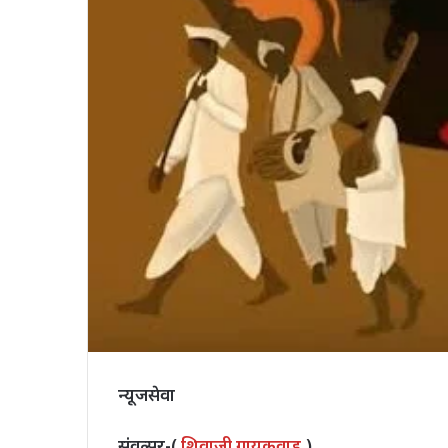
न्यूजसेवा
संवत्सर-(
शिवाजी गायकवाड
)