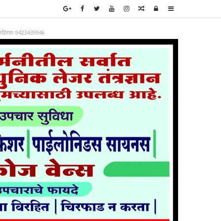
Random
Log
Sidebar
Article
In
ाहिरात-9423439946