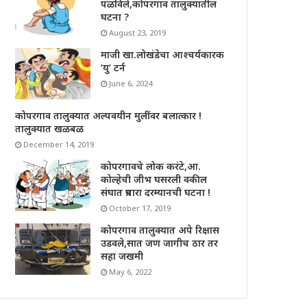
पळविले,कोपरगाव तालुक्यातील
घटना ?
August 23, 2019
माजी खा.लोखंडेचा आश्चर्यकारक
‘यु’ टर्न
June 6, 2024
कोपरगाव तालुक्यात अल्पवयीन मुलींवर बलात्कार !
तालुक्यात खळबळ
December 14, 2019
कोपरगावचे लोक करंटे,आ.
कोल्हेची जीभ घसरली वकील
संघात प्रचारा दरम्यानची घटना !
October 17, 2019
कोपरगाव तालुक्यात अपे रिक्षास
उडवले,सात जण जागीच ठार तर
सहा जखमी
May 6, 2022