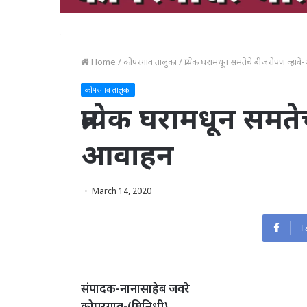
Home
/
कोपरगाव तालुका
/
प्रत्येक घरामधून समतेचे बीजरोपण व्हा
कोपरगाव तालुका
प्रत्येक घरामधून समत
आवाहन
March 14, 2020
F
संपादक-नानासाहेब जवरे
कोपरगाव-(प्रतिनिधी)