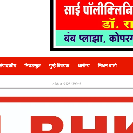
संपादकीय
निवडणूक
गुन्हे विषयक
आरोग्य
निधन वार्ता
जाहिरात-9423439946