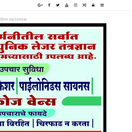
Random
Log
Sidebar
Article
In
ाहिरात-9423439946