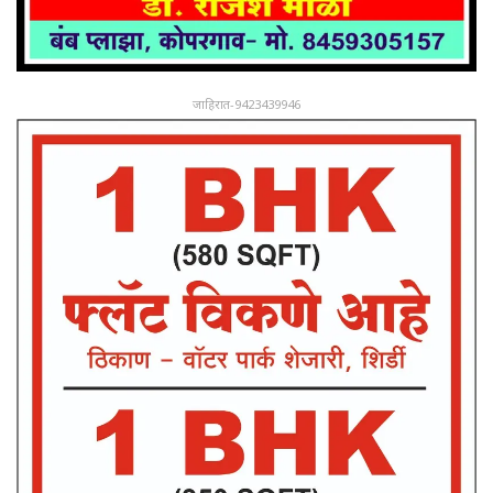
जाहिरात-9423439946