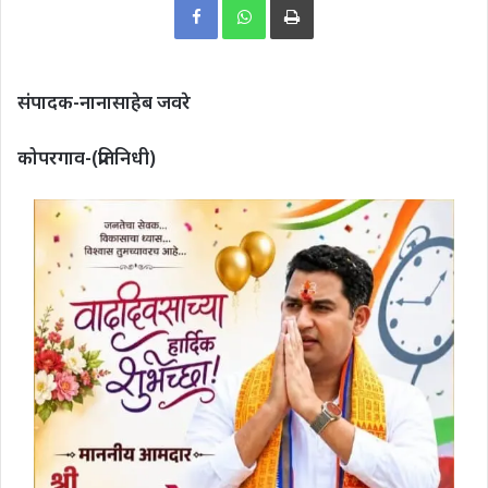
संपादक-नानासाहेब जवरे
कोपरगाव-(प्रतिनिधी)