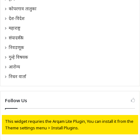
कोपरगाव तालुका
देश-विदेश
महाराष्ट्र
संपादकीय
निवडणूक
गुन्हे विषयक
आरोग्य
निधन वार्ता
Follow Us
This widget requries the Arqam Lite Plugin, You can install it from the
Theme settings menu > Install Plugins.