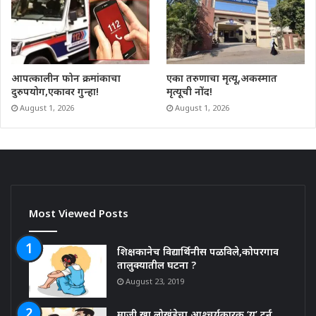
आपत्कालीन फोन क्रमांकाचा
एका तरुणाचा मृत्यू,अकस्मात
दुरुपयोग,एकावर गुन्हा!
मृत्यूची नोंद!
August 1, 2026
August 1, 2026
Most Viewed Posts
शिक्षकानेच विद्यार्थिनीस पळविले,कोपरगाव
तालुक्यातील घटना ?
August 23, 2019
माजी खा.लोखंडेचा आश्चर्यकारक ‘यु’ टर्न