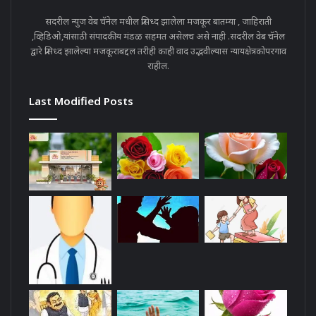
सदरील न्युज वेब चॅनेल मधील प्रसिध्द झालेला मजकूर बातम्या , जाहिराती
,व्हिडिओ,यांसाठी संपादकीय मंडळ सहमत असेलच असे नाही .सदरील वेब चॅनेल
द्वारे प्रसिध्द झालेल्या मजकूराबद्दल तरीही काही वाद उद्भवील्यास न्यायक्षेत्रकोपरगाव
राहील.
Last Modified Posts