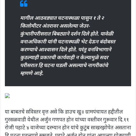
मागील आठवड्यात घटनास्थळा पासुन १ ते २
किलोमीटर अंतरावर असलेल्या जेउर-
कुंभारीपरीसरात बिबट्याने दर्शन दिले होते. यावेळी
वनाअधिकारी यांनी घटनास्थळी भेट देऊन बंदोबस्त
करण्याचे आश्वासन दिले होते. परंतु वनविभागाने
कुठल्याही प्रकारची कार्यवाही न केल्यामुळे सदर
परीसरात हि घटना घडली असल्याचे नागरीकांचे
म्हणणे आहे.
या बाबतचे सविस्तर वृत्त असे कि डाउच खु॥ ग्रामपंचायत हद्दीतील
गुरसळवाडी येथील अर्जुन गणपत होन यांच्या वस्तीवर गुरूवार दि.११
रोजी पहाटे ४ वाजेच्या दरम्यान होन यांचे कुटुंब साखरझोपेत असताना
हि घटना घडल्याचे समजते. पहाटे अर्जुन होन यांना आपल्या गोठ्याची