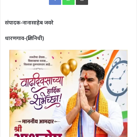
संपादक-नानासाहेब जवरे
धारणगाव-(प्रतिनिधी)