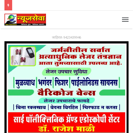
जाहिरात-9423439946