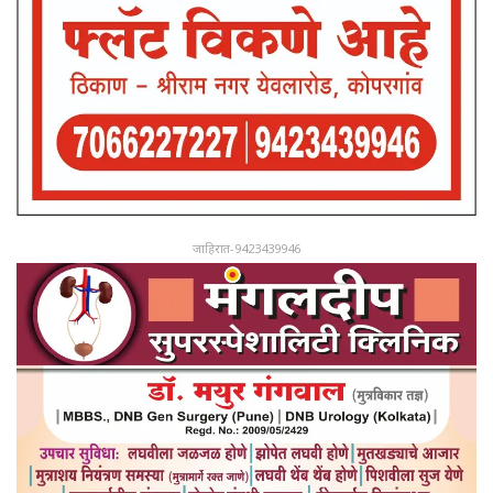
जाहिरात-9423439946