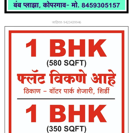
जाहिरात-9423439946