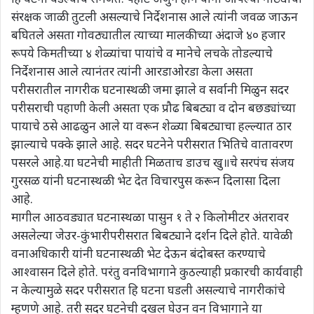
संरक्षक जाळी तुटली असल्याचे निर्देशनास आले त्यांनी जवळ जाऊन
बघितले असता गोवठ्यातील त्याच्या मालकीच्या अंदाजे ४० हजार
रूपये किमतीच्या ४ शेळ्यांचा पायांचे व मानेचे लचके तोडल्याचे
निर्देशनास आले त्यानंतर त्यांनी आरडाओरडा केला असता
परीसरातील नागरीक घटनास्थळी जमा झाले व सर्वानी मिळुन सदर
परीसराची पहाणी केली असता एक प्रौढ बिबट्या व दोन बछड्यांच्या
पायाचे ठसे आढळुन आले या वरून शेळ्या बिबट्याचा हल्ल्यात ठार
झाल्याचे पक्के झाले आहे. सदर घटनेने परीसरात भितिचे वातावरण
पसरले आहे.या घटनेची माहीती मिळताच डाउच खु॥चे सरपंच संजय
गुरसळ यांनी घटनास्थळी भेट देत विचारपुस करून दिलासा दिला
आहे.
मागील आठवड्यात घटनास्थळा पासुन १ ते २ किलोमीटर अंतरावर
असलेल्या जेउर-कुंभारीपरीसरात बिबट्याने दर्शन दिले होते. यावेळी
वनाअधिकारी यांनी घटनास्थळी भेट देऊन बंदोबस्त करण्याचे
आश्वासन दिले होते. परंतु वनविभागाने कुठल्याही प्रकारची कार्यवाही
न केल्यामुळे सदर परीसरात हि घटना घडली असल्याचे नागरीकांचे
म्हणणे आहे. तरी सदर घटनेची दखल घेउन वन विभागाने या