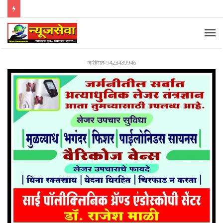
जाहिरात-9423439946