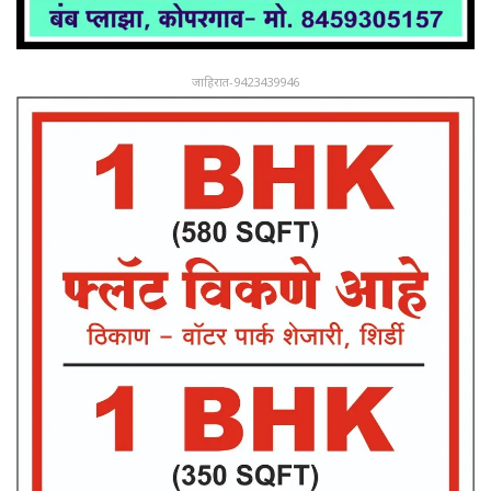
जाहिरात-9423439946