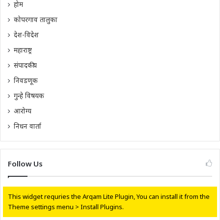
होम
कोपरगाव तालुका
देश-विदेश
महाराष्ट्र
संपादकीय
निवडणूक
गुन्हे विषयक
आरोग्य
निधन वार्ता
Follow Us
This widget requries the Arqam Lite Plugin, You can install it from the
Theme settings menu > Install Plugins.