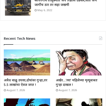
कोपरगाव तालुक्यात अपे रिक्षास उडवले,सात जण
जागीच ठार तर सहा जखमी
May 6, 2022
Recent Tech News
अवैध वाळू उपसा,दोघांवर गुन्हा,तर
अखेर…’त्या’ महिलेच्या मृत्यूबाबत
5.5 लाखांचा ऐवज जप्त !
गुन्हा दाखल !
August 7, 2026
August 7, 2026