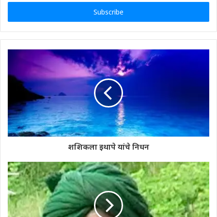
Email
address
शशिकला इथापे यांचे निधन