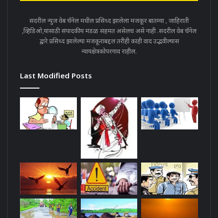
सदरील न्युज वेब चॅनेल मधील प्रसिध्द झालेला मजकूर बातम्या , जाहिराती
,व्हिडिओ,यांसाठी संपादकीय मंडळ सहमत असेलच असे नाही .सदरील वेब चॅनेल
द्वारे प्रसिध्द झालेल्या मजकूराबद्दल तरीही काही वाद उद्भवील्यास
न्यायक्षेत्रकोपरगाव राहील.
Last Modified Posts