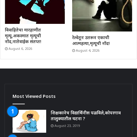
विवाहितेचा मारहाणीत
मृत्यू,अकस्मात मृत्यूची
रेल्वेतून उतरून एकाची
नोंद,नातेवाईक संतप्त!
आत्महत्या,मृत्यूची नोंद!
August 6, 2026
August 4, 2026
Most Viewed Posts
शिक्षकानेच विद्यार्थिनीस पळविले,कोपरगाव
तालुक्यातील घटना ?
August 23, 2019