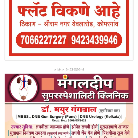
जाहिरात-9423439946