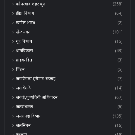
कोपरगाव शहर वृत्त
(258)
क्रीडा विभाग
(64)
खगोल शास्त्र
(2)
खेळजगत
(101)
गृह विभाग
(15)
ग्रामविकास
(43)
ग्राहक हित
(3)
चिंतन
(5)
जगावेगळा हरींनाम सप्ताह
(7)
जगावेगळे
(14)
जयंती,पुण्यतिथी अभिवादन
(67)
जलसंधारण
(6)
जलसंपदा विभाग
(135)
जलसिंचन
(16)
तंत्रज्ञान
(19)