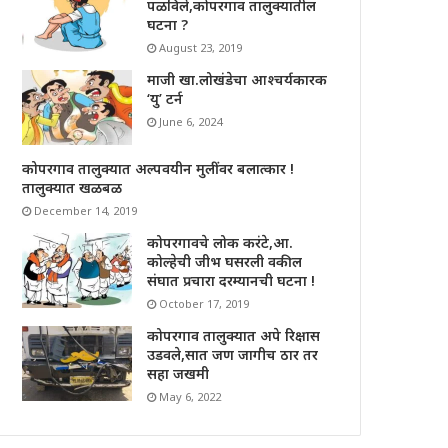
पळविले,कोपरगाव तालुक्यातील
घटना ?
August 23, 2019
माजी खा.लोखंडेचा आश्चर्यकारक
‘यु’ टर्न
June 6, 2024
कोपरगाव तालुक्यात अल्पवयीन मुलींवर बलात्कार !
तालुक्यात खळबळ
December 14, 2019
कोपरगावचे लोक करंटे,आ.
कोल्हेची जीभ घसरली वकील
संघात प्रचारा दरम्यानची घटना !
October 17, 2019
कोपरगाव तालुक्यात अपे रिक्षास
उडवले,सात जण जागीच ठार तर
सहा जखमी
May 6, 2022