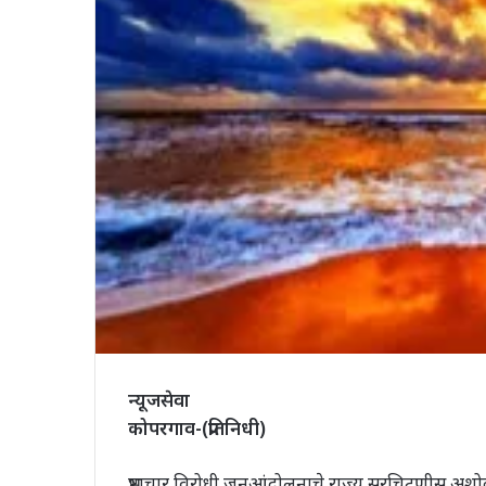
न्यूजसेवा
कोपरगाव-(प्रतिनिधी)
भ्रष्टाचार विरोधी जनआंदोलनाचे राज्य सरचिटणीस अ