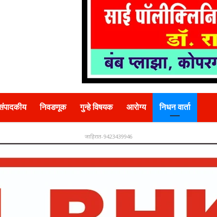
संपादकीय
निवडणूक
गुन्हे विषयक
आरोग्य
निधन वार्ता
जाहिरात-9423439946