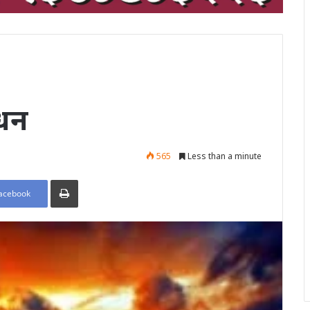
िधन
565
Less than a minute
Print
acebook