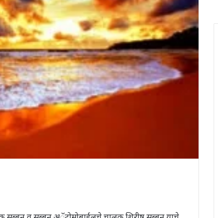
शोक सब्बन व सब्बन अॅटोमोबाईलचे चालक शिरीष सब्बन याचे