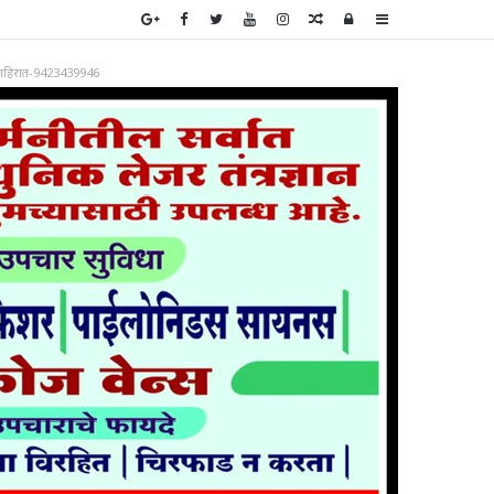
Random
Log
Sidebar
Article
In
ाहिरात-9423439946