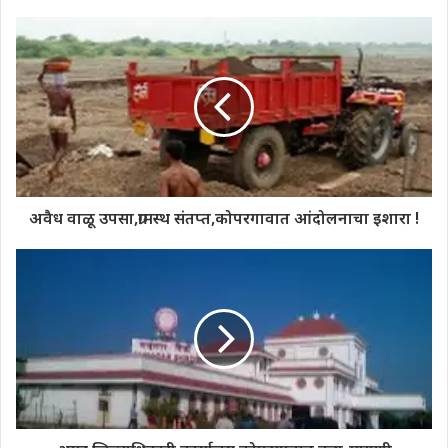
अवैध वाळू उपसा,ग्रामस्थ संतप्त,कोपरगावात आंदोलनाचा इशारा !