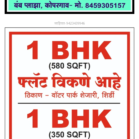
जाहिरात-9423439946