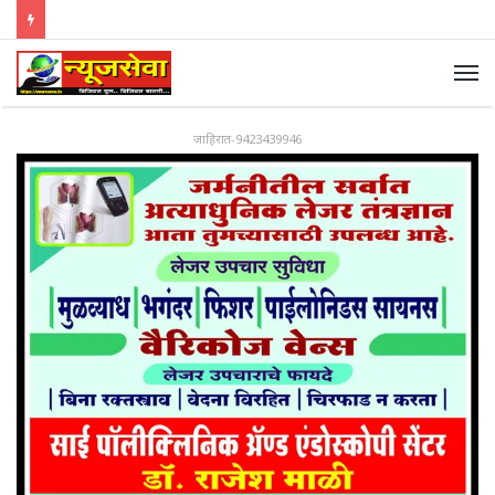
जाहिरात-9423439946