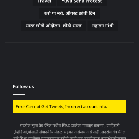
Travel
Yuva Sena Protest
करो या मरो. ऑगस्ट क्रांती दिन
भारत छोडो आंदोलन. छोडो भारत
महात्मा गांधी
Follow us
Error Can not Get Tweets, Incorrect account info.
सदरील न्युज वेब चॅनेल मधील प्रसिध्द झालेला मजकूर बातम्या , जाहिराती
,व्हिडिओ,यांसाठी संपादकीय मंडळ सहमत असेलच असे नाही .सदरील वेब चॅनेल
द्वारे प्रसिध्द झालेल्या मजकूराबद्दल तरीही काही वाद उद्भवील्यास न्यायक्षेत्रकोपरगाव