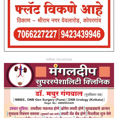
जाहिरात-9423439946