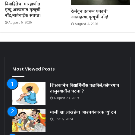
विवाहितेचा मारहाणीत
मृत्यू,अकस्मात मृत्यूची
रेल्वेतून उतरून एकाची
नोंद,नातेवाईक संतप्त!
आत्महत्या,मृत्यूची नोंद!
August 6, 2026
August 4, 2026
Most Viewed Posts
शिक्षकानेच विद्यार्थिनीस पळविले,कोपरगाव
तालुक्यातील घटना ?
August 23, 2019
माजी खा.लोखंडेचा आश्चर्यकारक ‘यु’ टर्न
June 6, 2024