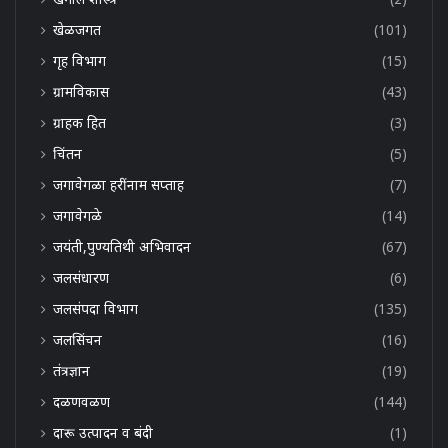
खेळजगत
(101)
गृह विभाग
(15)
ग्रामविकास
(43)
ग्राहक हित
(3)
चिंतन
(5)
जगावेगळा हरींनाम सप्ताह
(7)
जगावेगळे
(14)
जयंती,पुण्यतिथी अभिवादन
(67)
जलसंधारण
(6)
जलसंपदा विभाग
(135)
जलसिंचन
(16)
तंत्रज्ञान
(19)
दळणवळण
(144)
दारू उत्पादन व बंदी
(1)