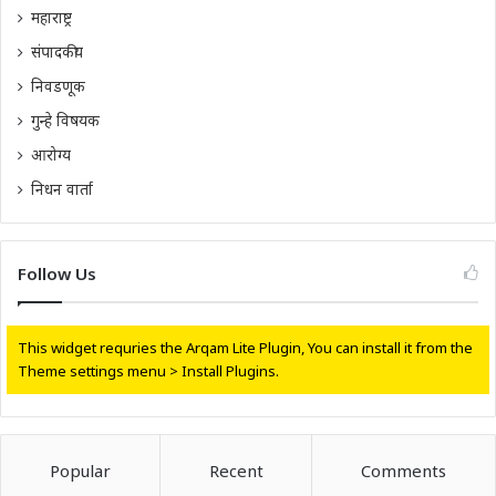
महाराष्ट्र
संपादकीय
निवडणूक
गुन्हे विषयक
आरोग्य
निधन वार्ता
Follow Us
This widget requries the Arqam Lite Plugin, You can install it from the
Theme settings menu > Install Plugins.
Popular
Recent
Comments