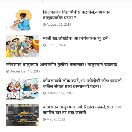
शिक्षकानेच विद्यार्थिनीस पळविले,कोपरगाव
तालुक्यातील घटना ?
August 23, 2019
माजी खा.लोखंडेचा आश्चर्यकारक ‘यु’ टर्न
June 6, 2024
कोपरगाव तालुक्यात अल्पवयीन मुलींवर बलात्कार ! तालुक्यात खळबळ
December 14, 2019
कोपरगावचे लोक करंटे,आ. कोल्हेची जीभ घसरली
वकील संघात प्रचारा दरम्यानची घटना !
October 17, 2019
कोपरगाव तालुक्यात अपे रिक्षास उडवले,सात जण
जागीच ठार तर सहा जखमी
May 6, 2022