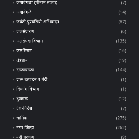
जगावेगळा हरींनाम सप्ताह
(7)
जगावेगळे
(14)
जयंती,पुण्यतिथी अभिवादन
(67)
जलसंधारण
(6)
जलसंपदा विभाग
(135)
जलसिंचन
(16)
तंत्रज्ञान
(19)
दळणवळण
(144)
दारू उत्पादन व बंदी
(1)
दिव्यांग विभाग
(1)
दुष्काळ
(12)
देश-विदेश
(7)
धार्मिक
(275)
नगर जिल्हा
(262)
नदी प्रदूषण
(9)