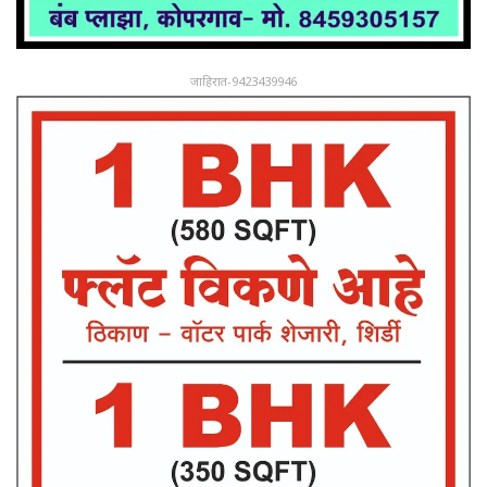
जाहिरात-9423439946