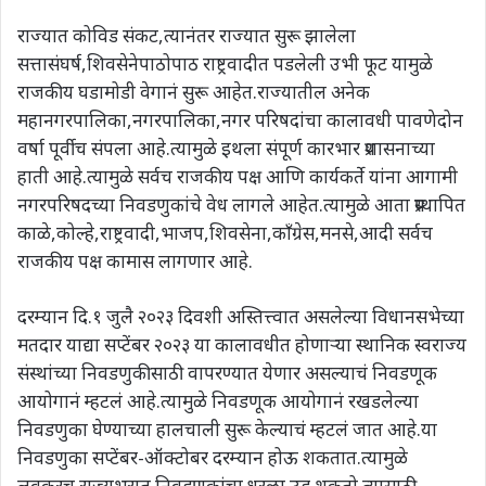
राज्यात कोविड संकट,त्यानंतर राज्यात सुरू झालेला
सत्तासंघर्ष,शिवसेनेपाठोपाठ राष्ट्रवादीत पडलेली उभी फूट यामुळे
राजकीय घडामोडी वेगानं सुरू आहेत.राज्यातील अनेक
महानगरपालिका,नगरपालिका,नगर परिषदांचा कालावधी पावणेदोन
वर्षा पूर्वीच संपला आहे.त्यामुळे इथला संपूर्ण कारभार प्रशासनाच्या
हाती आहे.त्यामुळे सर्वच राजकीय पक्ष आणि कार्यकर्ते यांना आगामी
नगरपरिषदच्या निवडणुकांचे वेध लागले आहेत.त्यामुळे आता प्रस्थापित
काळे,कोल्हे,राष्ट्रवादी,भाजप,शिवसेना,काँग्रेस,मनसे,आदी सर्वच
राजकीय पक्ष कामास लागणार आहे.
दरम्यान दि.१ जुलै २०२३ दिवशी अस्तित्त्वात असलेल्या विधानसभेच्या
मतदार याद्या सप्टेंबर २०२३ या कालावधीत होणाऱ्या स्थानिक स्वराज्य
संस्थांच्या निवडणुकीसाठी वापरण्यात येणार असल्याचं निवडणूक
आयोगानं म्हटलं आहे.त्यामुळे निवडणूक आयोगानं रखडलेल्या
निवडणुका घेण्याच्या हालचाली सुरू केल्याचं म्हटलं जात आहे.या
निवडणुका सप्टेंबर-ऑक्टोबर दरम्यान होऊ शकतात.त्यामुळे
लवकरच राज्यभरात निवडणुकांचा धुरळा उडू शकतो.त्यासाठी