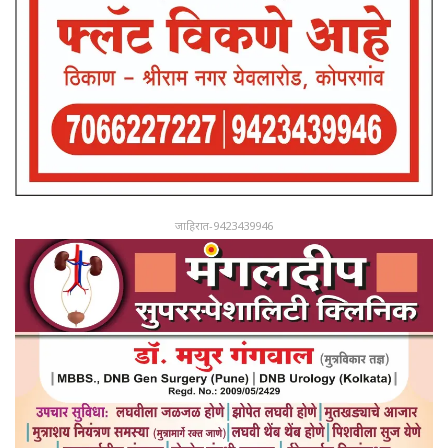
जाहिरात-9423439946