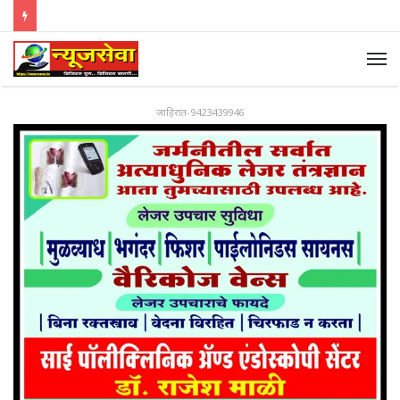
जाहिरात-9423439946