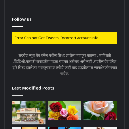
Follow us
Error Can not Get Tweets, Incorrect account info.
सदरील न्युज वेब चॅनेल मधील प्रसिध्द झालेला मजकूर बातम्या , जाहिराती
,व्हिडिओ,यांसाठी संपादकीय मंडळ सहमत असेलच असे नाही .सदरील वेब चॅनेल
द्वारे प्रसिध्द झालेल्या मजकूराबद्दल तरीही काही वाद उद्भवील्यास न्यायक्षेत्रकोपरगाव
राहील.
Last Modified Posts