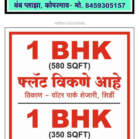
जाहिरात-9423439946