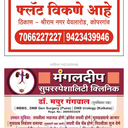
जाहिरात-9423439946