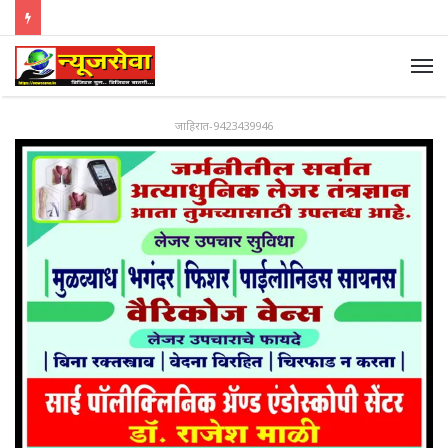
जाहिरात-9423439946