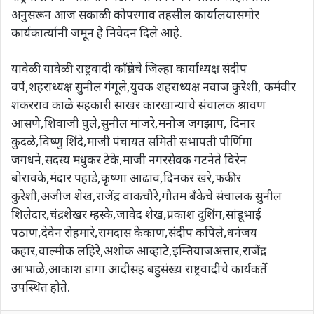
अनुसरून आज सकाळी कोपरगाव तहसील कार्यालयासमोर
कार्यकार्त्यानी जमून हे निवेदन दिले आहे.
यावेळी यावेळी राष्ट्रवादी काँग्रेसचे जिल्हा कार्याध्यक्ष संदीप
वर्पे,शहराध्यक्ष सुनील गंगूले,युवक शहराध्यक्ष नवाज कुरेशी, कर्मवीर
शंकरराव काळे सहकारी साखर कारखान्याचे संचालक श्रावण
आसणे,शिवाजी घुले,सुनील मांजरे,मनोज जगझाप, दिनार
कुदळे,विष्णु शिंदे,माजी पंचायत समिती सभापती पौर्णिमा
जगधने,सदस्य मधुकर टेके,माजी नगरसेवक गटनेते विरेन
बोरावके,मंदार पहाडे,कृष्णा आढाव,दिनकर खरे,फकीर
कुरेशी,अजीज शेख,राजेंद्र वाकचौरे,गौतम बँकेचे संचालक सुनील
शिलेदार,चंद्रशेखर म्हस्के,जावेद शेख,प्रकाश दुशिंग,सांडूभाई
पठाण,देवेन रोहमारे,रामदास केकाण,संदीप कपिले,धनंजय
कहार,वाल्मीक लहिरे,अशोक आव्हाटे,इम्तियाजअत्तार,राजेंद्र
आभाळे,आकाश डागा आदीसह बहुसंख्य राष्ट्रवादीचे कार्यकर्ते
उपस्थित होते.