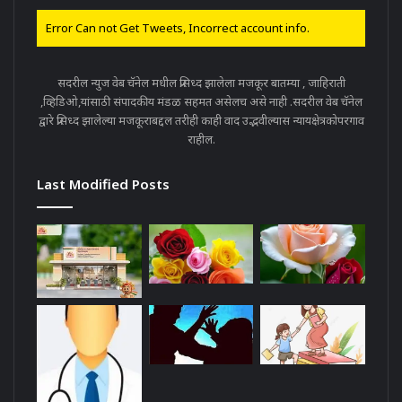
Error Can not Get Tweets, Incorrect account info.
सदरील न्युज वेब चॅनेल मधील प्रसिध्द झालेला मजकूर बातम्या , जाहिराती
,व्हिडिओ,यांसाठी संपादकीय मंडळ सहमत असेलच असे नाही .सदरील वेब चॅनेल
द्वारे प्रसिध्द झालेल्या मजकूराबद्दल तरीही काही वाद उद्भवील्यास न्यायक्षेत्रकोपरगाव
राहील.
Last Modified Posts