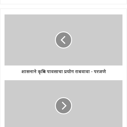
शासनाने कृत्रिम पावसाचा प्रयोग राबवावा - परजणे