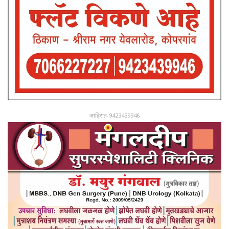
जाहिरात-9423439946