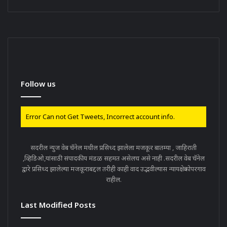
Follow us
Error Can not Get Tweets, Incorrect account info.
सदरील न्युज वेब चॅनेल मधील प्रसिध्द झालेला मजकूर बातम्या , जाहिराती
,व्हिडिओ,यांसाठी संपादकीय मंडळ सहमत असेलच असे नाही .सदरील वेब चॅनेल
द्वारे प्रसिध्द झालेल्या मजकूराबद्दल तरीही काही वाद उद्भवील्यास न्यायक्षेत्रकोपरगाव
राहील.
Last Modified Posts