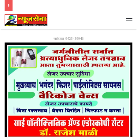
जाहिरात-9423439946