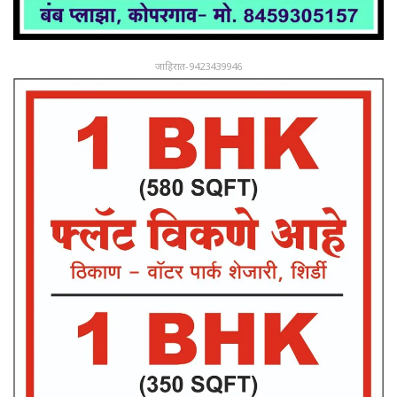
जाहिरात-9423439946