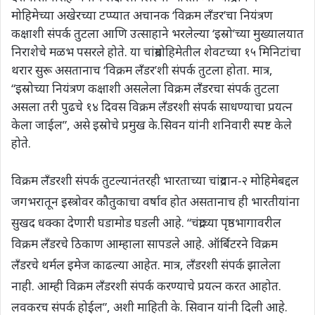
मोहिमेच्या अखेरच्या टप्प्यात अचानक ‘विक्रम लँडर’चा नियंत्रण
कक्षाशी संपर्क तुटला आणि उत्साहाने भरलेल्या ‘इस्रो’च्या मुख्यालयात
निराशेचे मळभ पसरले होते. या चांद्रमोहिमेतील शेवटच्या १५ मिनिटांचा
थरार सुरू असतानाच ‘विक्रम लँडर’शी संपर्क तुटला होता. मात्र,
“इस्रोच्या नियंत्रण कक्षाशी असलेला विक्रम लँडरचा संपर्क तुटला
असला तरी पुढचे १४ दिवस विक्रम लँडरशी संपर्क साधण्याचा प्रयत्न
केला जाईल”, असे इस्रोचे प्रमुख के.सिवन यांनी शनिवारी स्पष्ट केले
होते.
विक्रम लँडरशी संपर्क तुटल्यानंतरही भारताच्या चांद्रयान-२ मोहिमेबद्दल
जगभरातून इस्त्रोवर कौतुकाचा वर्षाव होत असतानाच ही भारतीयांना
सुखद धक्का देणारी घडामोड घडली आहे. “चंद्राच्या पृष्ठभागावरील
विक्रम लँडरचे ठिकाण आम्हाला सापडले आहे. ऑर्बिटरने विक्रम
लँडरचे थर्मल इमेज काढल्या आहेत. मात्र, लँडरशी संपर्क झालेला
नाही. आम्ही विक्रम लँडरशी संपर्क करण्याचे प्रयत्न करत आहोत.
लवकरच संपर्क होईल”, अशी माहिती के. सिवान यांनी दिली आहे.