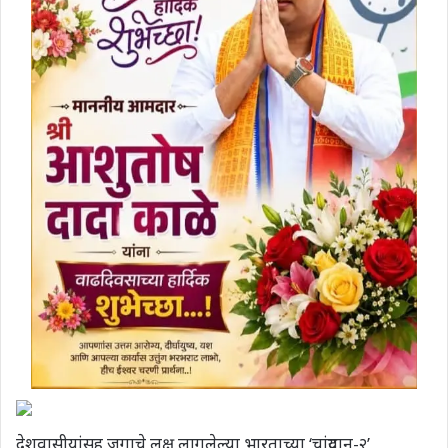
देशवासीयांसह जगाचे लक्ष लागलेल्या भारताच्या ‘चांद्रयान-२’