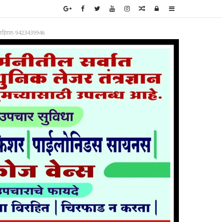
Random
Log
Sidebar
Article
In
ाहिरात-9423439946