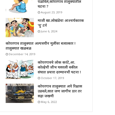
पळविले,कोपरगाव तालुक्यातील
घटना ?
August 23, 2019
माजी खा.लोखंडेचा आश्चर्यकारक
‘यु’ टर्न
June 6, 2024
कोपरगाव तालुक्यात अल्पवयीन मुलींवर बलात्कार !
तालुक्यात खळबळ
December 14, 2019
कोपरगावचे लोक करंटे,आ.
कोल्हेची जीभ घसरली वकील
संघात प्रचारा दरम्यानची घटना !
October 17, 2019
कोपरगाव तालुक्यात अपे रिक्षास
उडवले,सात जण जागीच ठार तर
सहा जखमी
May 6, 2022