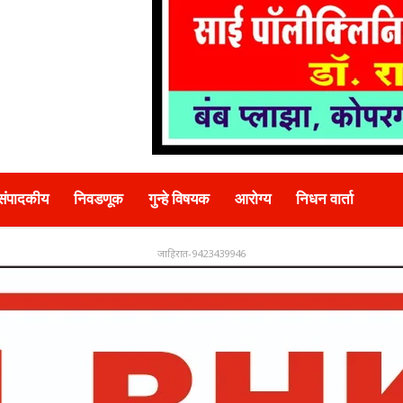
संपादकीय
निवडणूक
गुन्हे विषयक
आरोग्य
निधन वार्ता
जाहिरात-9423439946