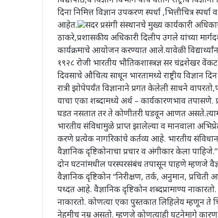
दिना निमित्त विज्ञान उपकरण स्पर्धा ,भित्तीचित्र स्पर्धा व
आहेत.
सदर प्रसंगी संस्थानचे मुख्य कार्यकारी अधिका
ठाकरे,प्रशासकीय अधिकारी दिलीप उगले यांच्या मार्गदर
कार्यक्रमाचे आयोजन करण्यात आले.यावेळी विद्यार्थ्यांना 
१९२८ रोजी भारतीय भौतिकशास्त्रज्ञ सर चंद्रशेखर वे
दिवसाचे औचित्य साधून भारतामध्ये राष्ट्रीय विज्ञान
रात्री झोपेपर्यंत विज्ञानाने प्रगत केलेली साधने वापरतो
याचा एका शब्दामध्ये अर्थ – कार्यकारणभाव तपासणे. प
घडत नसतात तर ते कोणीतरी घडवून आणत असते.त्यामध्
भारतीय संविधामुळे प्राप्त झालेल्या व मानवाला अभिप्
करणे प्रत्येक नागरिकांचे कर्तव्य आहे. भारतीय संविधा
वैज्ञानिक दृष्टिकोनाचा प्रचार व अंगीकार केला पाहिज
दोन घटनांमधील परस्परसंबंध तपासून पाहणे म्हणजे वैज्
वैज्ञानिक दृष्टिकोन “निरीक्षण, तर्क, अनुमान, प्रचिती 
पध्दत आहे. वैज्ञानिक दृष्टिकोन शब्दप्रामाण्य नाकारतो.
नाकारतो. कोणत्या एका पुस्तकात लिहिलेय म्हणून ते चि
नेहमीच नम्र असतो. म्हणजे कोणत्याही घटनेमागे कारण हे