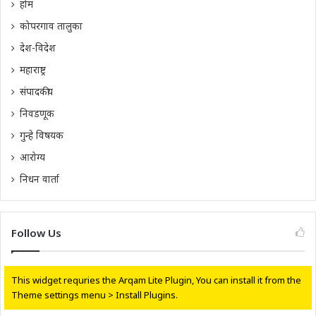
होम
कोपरगाव तालुका
देश-विदेश
महाराष्ट्र
संपादकीय
निवडणूक
गुन्हे विषयक
आरोग्य
निधन वार्ता
Follow Us
This widget requries the Arqam Lite Plugin, You can install it from the
Theme settings menu > Install Plugins.