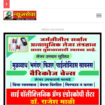
जाहिरात-9423439946