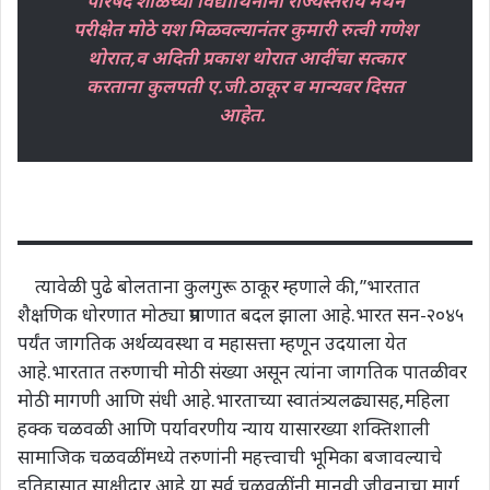
परिषद शाळेच्या विद्यार्थिनींनी राज्यस्तरीय मंथन
परीक्षेत मोठे यश मिळवल्यानंतर कुमारी रुत्वी गणेश
थोरात,व अदिती प्रकाश थोरात आदींचा सत्कार
करताना कुलपती ए.जी.ठाकूर व मान्यवर दिसत
आहेत.
त्यावेळी पुढे बोलताना कुलगुरू ठाकूर म्हणाले की,”भारतात
शैक्षणिक धोरणात मोठ्या प्रमाणात बदल झाला आहे.भारत सन-२०४५
पर्यंत जागतिक अर्थव्यवस्था व महासत्ता म्हणून उदयाला येत
आहे.भारतात तरुणाची मोठी संख्या असून त्यांना जागतिक पातळीवर
मोठी मागणी आणि संधी आहे.भारताच्या स्वातंत्र्यलढ्यासह,महिला
हक्क चळवळी आणि पर्यावरणीय न्याय यासारख्या शक्तिशाली
सामाजिक चळवळींमध्ये तरुणांनी महत्त्वाची भूमिका बजावल्याचे
इतिहासात साक्षीदार आहे,या सर्व चळवळींनी मानवी जीवनाचा मार्ग