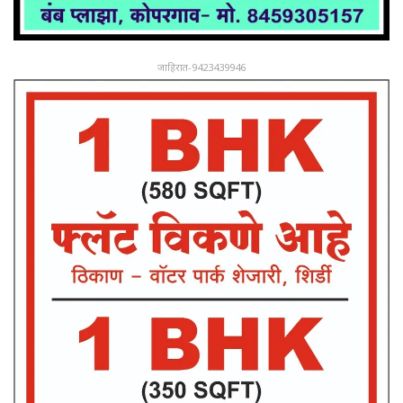
जाहिरात-9423439946