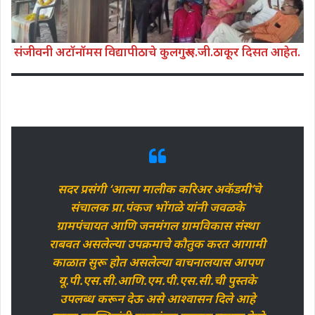
संजीवनी अटॉनॉमस विद्यापीठाचे कुलगुरू ए.जी.ठाकूर दिसत आहेत.
सदर प्रसंगी ‘आत्मा मालीक करिअर अकॅडमी’चे
संचालक प्रा.पंकज भोंगळे यांनी जवळके
ग्रामपंचायत आणि जनमंगल ग्रामविकास संस्था
राबवत असलेल्या उपक्रमाचे कौतुक करत आगामी
काळात सुरू होत असलेल्या वाचनालयास आपण
यू.पी.एस.सी.आणि.एम.पी.एस.सी.ची पुस्तके
उपलब्ध करून देऊ असे आश्वासन दिले आहे