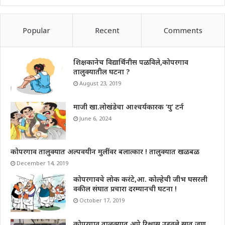
Popular
Recent
Comments
शिक्षकानेच विद्यार्थिनीस पळविले,कोपरगाव
तालुक्यातील घटना ?
August 23, 2019
माजी खा.लोखंडेचा आश्चर्यकारक ‘यु’ टर्न
June 6, 2024
कोपरगाव तालुक्यात अल्पवयीन मुलींवर बलात्कार ! तालुक्यात खळबळ
December 14, 2019
कोपरगावचे लोक करंटे,आ. कोल्हेची जीभ घसरली
वकील संघात प्रचारा दरम्यानची घटना !
October 17, 2019
कोपरगाव तालुक्यात अपे रिक्षास उडवले,सात जण