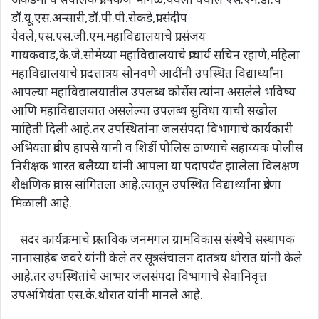
डॉ.यू.एस.अन्सारी,डॉ.पी.पी.रोकडे,प्रा.संदीप
येवले,एस.एस.जी.एम.महाविद्यालयाचे प्रा.संजय
गायकवाड,के.जे.सोमेय्या महाविद्यालयाचे प्राचार्य सचिन रहाणे,महिला
महाविद्यालयाचे प्रा.दत्तात्रय सोनवणे आदींनी उपस्थित विद्यार्थ्यांना
आपल्या महाविद्यालयातील उपलब्ध कोर्सेस त्यांना असलेले भविष्य
आणि महाविद्यालयात असलेल्या उपलब्ध सुविधा यांची सखोल
माहिती दिली आहे.तर उपस्थितांना जलसंपदा विभागाचे कार्यकारी
अभियंता प्रदीप हापसे यांनी व शिर्डी पोलिस ठाण्याचे सहाय्यक पोलीस
निरीक्षक भारत बलैय्या यांनी आपला या पदापर्यंत झालेला विलक्षण
शैक्षणिक प्रवास सांगितला आहे.त्यातून उपस्थित विद्यार्थ्यांना प्रेरणा
मिळाली आहे.
सदर कार्यक्रमाचे प्रास्तविक जनमंगल ग्रामविकास संस्थेचे संस्थापक
नानासाहेब जवरे यांनी केले तर सूत्रसंचालन दातत्रय थोरात यांनी केले
आहे.तर उपस्थितांचे आभार जलसंपदा विभागाचे सेवानिवृत्त
उपअभियंता एस.के.थोरात यांनी मानले आहे.