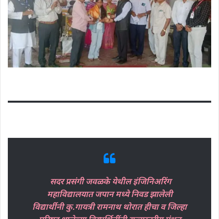
सदर प्रसंगी जवळके येथील इंजिनिअरिंग
महाविद्यालयात जपान मध्ये निवड झालेली
विद्यार्थीनी कु.गायत्री रामनाथ थोरात हीचा व जिल्हा