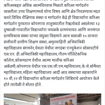
करिअरबद्दल अधिक आत्मविश्वास मिळतो.करिअर मार्गदर्शन
व्यक्तीला उच्च शिक्षणामध्ये योग्य विषय आणि क्षेत्र निवडण्यास मदत
करते.विविध शैक्षिणक संस्था व मार्गदर्शन केंद्रे ही विद्यार्थ्यांना करिअर
मार्गदर्शन पुरवतात कोपरगाव तालुक्यातील नैऋत्येकडे असलेल्या १३
दुष्काळी गावातील विद्यार्थ्यांना जवळके ग्रामपंचायत आणि जनमंगल
ग्रामविकास संस्था यांच्या संयुक्त विद्यमाने आज सकाळी १० वाजता
संजीवनी ग्रामीण शिक्षण संस्था,अमृतवाहिनी अभियांत्रिकी
महाविद्यालय संगमनेर,येवला येथील जगदंबा एज्युकेशन सोसायटीचे
एस.एन. डी.अभियांत्रिकी महाविद्यालय,गौतम पॉलिटेकनिक
कॉलेज,कोकमठाण येथील आत्मा मालीक करिअर
अकॅडमी,कोपरगाव येथील एस.एस.जी.एम.महवियालय,के.जे.सोमैय्या
महाविद्यालय,महिला महाविद्यालय आदीं आठ संस्थाच्या सहकार्याने
१० वी,१२ वी विद्यार्थ्यांना करिअर मार्गदर्शन शिबिराचे आयोजन केले
होते त्यावेळी ते बोलत होते.