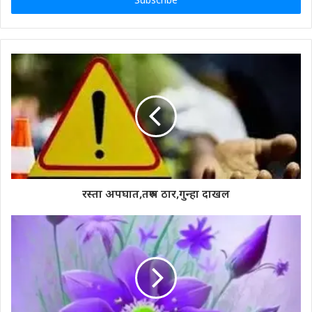
रस्ता अपघात,तरुण ठार,गुन्हा दाखल