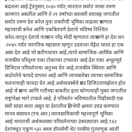
बदलला आहे.ट्रेंडनुसार,२०३० पर्यंत,भारतात सर्वात जास्त तरुण
कामगार असतील आणि ते २९ वर्षांच्या सरासरी वयासह जगातील
सर्वात तरुण देश बनेल.युवा शक्तीची भूमिका वाढत्या प्रमाणात
महत्त्वाची बनेल आणि एकत्रितपणे देशाचे भविष्य निश्चित
करेल.त्यातून देशाचे पंतप्रधान नरेंद्र मोदी म्हणतात त्याप्रमाणे हा देश सन
-२०४५ पर्यंत जागतिक महासत्ता म्हणून उदयाला येईल.भारत हा एक
असा देश आहे जो प्रगतीपथावर आहे,त्याचे सामाजिक-आर्थिक आणि
राजकीय परिदृश्य एका टोकाच्या टप्प्यावर आहे.देश एका अभूतपूर्व
डिजिटल परिवर्तनाचा अनुभव घेत आहे,राजकीय स्थिरता आणि
कठोरतेचे फायदे वापरत आहे आणि त्याचबरोबर त्याच्या सामाजिक
चलनाचाही फायदा घेत आहे.अर्थव्यवस्थेचे प्रचंड डिजिटलायझेशन होत
आहे जे प्रमाण आणि गतीच्या बाबतीत इतर कोणत्याही मुक्त जगातील
राष्ट्रांपेक्षा मागे टाकले आहे, हे परिवर्तन भविष्यातील पिढीसाठी एक
संधी सादर करत असून या देशातील प्रतिभेची क्षमता उघड करण्यात
मानव संसाधन (एच.आर.) व्यावसायिकांची महत्त्वपूर्ण भूमिका
आहे.भारताची अर्थव्यवस्था परिवर्तनाच्या उंबरठ्यावर आहे,१६२
देशांमधून एकूण ५३२ अब्ज डॉलर्सची थेट परकीय गुंतवणूक आली