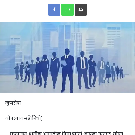
Print
न्युजसेवा
कोपरगाव -(प्रतिनिधी)
राज्याच्या ग्रामीण भागातील विद्यार्थ्यांनी आपला न्यूनगंड सोडून