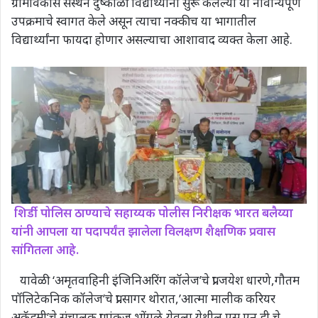
ग्रामविकास संस्थेने दुष्काळी विद्यार्थ्याना सुरू केलेल्या या नावीन्यपूर्ण
उपक्रमाचे स्वागत केले असून त्याचा नक्कीच या भागातील
विद्यार्थ्यांना फायदा होणार असल्याचा आशावाद व्यक्त केला आहे.
शिर्डी पोलिस ठाण्याचे सहाय्यक पोलीस निरीक्षक भारत बलैय्या
यांनी आपला या पदापर्यंत झालेला विलक्षण शैक्षणिक प्रवास
सांगितला आहे.
यावेळी ‘अमृतवाहिनी इंजिनिअरिंग कॉलेज’चे प्रा.जयेश धारणे,गौतम
पॉलिटेकनिक कॉलेज’चे प्रा.सागर थोरात,’आत्मा मालीक करियर
अकॅडमी’चे संचालक प्रा.पंकज भोंगळे,येवला येथील एस.एन.डी.चे