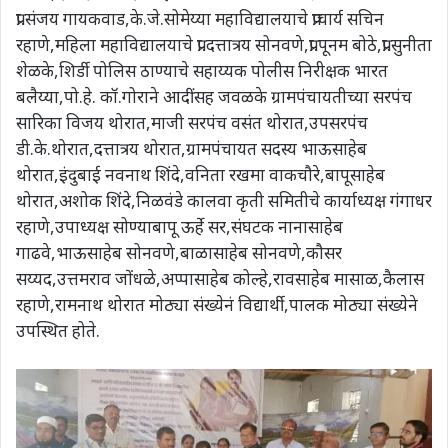
प्रा.संजय गायकवाड,के.जे.सोमेय्या महाविद्यालयाचे प्राचार्य सचिन
रहाणे,महिला महाविद्यालयाचे प्रा.दत्तात्रय सोनवणे,प्रा.पूनम बोठे,प्रा.सुनीता
शेळके,शिर्डी पोलिस ठाण्याचे सहाय्यक पोलीस निरीक्षक भारत
बलैय्या,पो.हे. कॉ.गोराने आदींसह जवळके ग्रामपंचायतीच्या सरपंच
सारिका विजय थोरात,माजी सरपंच वसंत थोरात,उपसरपंच
डी.के.थोरात,दत्तात्रय थोरात,ग्रामपंचायत सदस्य भाऊसाहेब
थोरात,इंदुबाई नवनाथ शिंदे,वनिता रखमा वाकचौरे,बापूसाहेब
थोरात,अशोक शिंदे,निळवंडे कालवा कृती समितीचे कार्याध्यक्ष गंगाधर
रहाणे,उपाध्यक्ष सोण्याबापू ऊर्हे सर,संघटक नानासाहेब
गाढवे,भाऊसाहेब सोनवणे,बाळासाहेब सोनवणे,कौसर
सय्यद,उत्तमराव जोंधळे,अप्पासाहेब कोल्हे,रावसाहेब मासाळ,कैलास
रहाणे,रामनाथ थोरात मोठ्या संख्येनं विद्यार्थी,पालक मोठ्या संख्येने
उपस्थित होते.