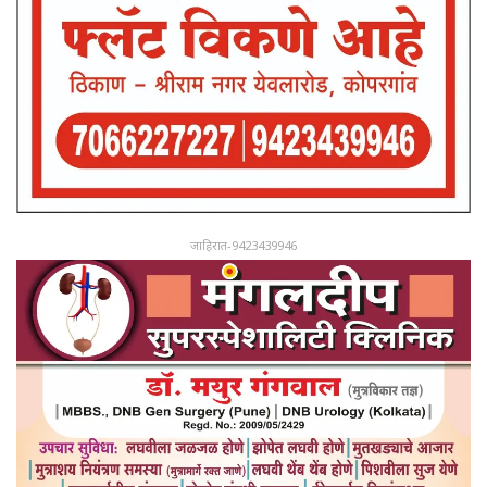
जाहिरात-9423439946