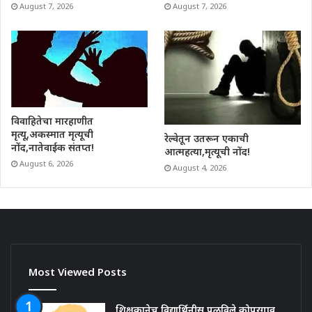
August 7, 2026
August 7, 2026
विवाहितेचा मारहाणीत
मृत्यू,अकस्मात मृत्यूची
रेल्वेतून उतरून एकाची
नोंद,नातेवाईक संतप्त!
आत्महत्या,मृत्यूची नोंद!
August 6, 2026
August 4, 2026
Most Viewed Posts
शिक्षकानेच विद्यार्थिनीस पळविले,कोपरगाव