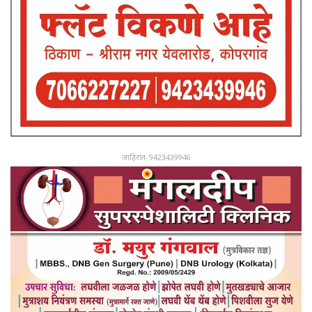
जाहिरात-9423439946