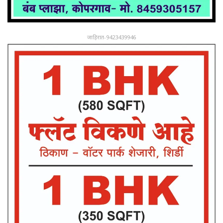
जाहिरात-9423439946