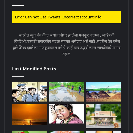
Error Can not Get Tweets, Incorrect account info.
सदरील न्युज वेब चॅनेल मधील प्रसिध्द झालेला मजकूर बातम्या , जाहिराती
,व्हिडिओ,यांसाठी संपादकीय मंडळ सहमत असेलच असे नाही .सदरील वेब चॅनेल
द्वारे प्रसिध्द झालेल्या मजकूराबद्दल तरीही काही वाद उद्भवील्यास न्यायक्षेत्रकोपरगाव
राहील.
Last Modified Posts