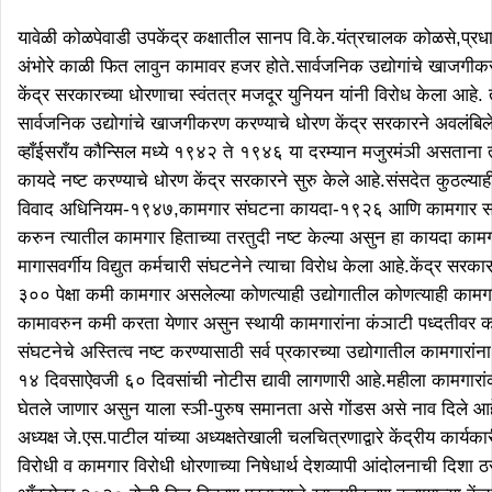
यावेळी कोळपेवाडी उपकेंद्र कक्षातील सानप वि.के.यंत्रचालक कोळसे,प्रधान तं
अंभोरे काळी फित लावुन कामावर हजर होते.सार्वजनिक उद्योगांचे खाजगीक
केंद्र सरकारच्या धोरणाचा स्वंतत्र मजदूर युनियन यांनी विरोध केला आहे.
सार्वजनिक उद्योगांचे खाजगीकरण करण्याचे धोरण केंद्र सरकारने अवलंबिले
व्हाँईसराँय कौन्सिल मध्ये १९४२ ते १९४६ या दरम्यान मजुरमंञी असताना त्य
कायदे नष्ट करण्याचे धोरण केंद्र सरकारने सुरु केले आहे.संसदेत कुठल्या
विवाद अधिनियम-१९४७,कामगार संघटना कायदा-१९२६ आणि कामगार सामा
करुन त्यातील कामगार हिताच्या तरतुदी नष्ट केल्या असुन हा कायदा कामगार
मागासवर्गीय विद्युत कर्मचारी संघटनेने त्याचा विरोध केला आहे.केंद्र सरका
३०० पेक्षा कमी कामगार असलेल्या कोणत्याही उद्योगातील कोणत्याही काम
कामावरुन कमी करता येणार असुन स्थायी कामगारांना कंञाटी पध्दतीवर 
संघटनेचे अस्तित्व नष्ट करण्यासाठी सर्व प्रकारच्या उद्योगातील कामगारा
१४ दिवसाऐवजी ६० दिवसांची नोटीस द्यावी लागणारी आहे.महीला कामगार
घेतले जाणार असुन याला स्ञी-पुरुष समानता असे गोंडस असे नाव दिले आह
अध्यक्ष जे.एस.पाटील यांच्या अध्यक्षतेखाली चलचित्रणाद्वारे केंद्रीय कार्यक
विरोधी व कामगार विरोधी धोरणाच्या निषेधार्थ देशव्यापी आंदोलनाची दिशा ठ