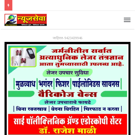
जाहिरात-9423439946