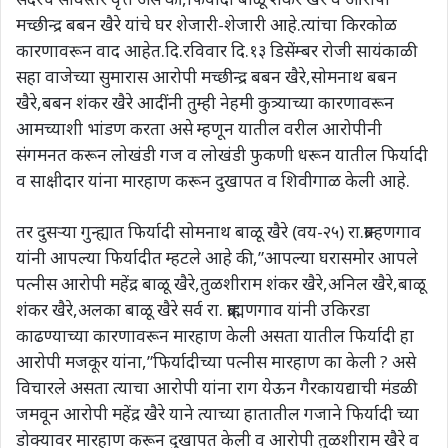
मच्छीन्द्र बबन खैरे यांचे घर शेजारी-शेजारी आहे.त्यांचा किरकोळ
कारणावरून वाद आहेत.दि.रविवार दि.१३ डिसेंम्बर रोजी सायंकाळी
सहा वाजेच्या सुमारास आरोपी मच्छीन्द्र बबन खैरे,सोमनाथ बबन
खैरे,बबन शंकर खैरे आदींनी तुम्ही नेहमी कुत्र्याच्या कारणावरून
आमच्याशी भांडण करता असे म्हणून यातील वरील आरोपीनी
संगमनत करून लोखंडी गज व लोखंडी फुकणी धरून यातील फिर्यादी
व साक्षीदार यांना मारहाण करून दुखापत व शिवीगाळ केली आहे.
तर दुसऱ्या गुन्ह्यात फिर्यादी सोमनाथ बाळू खैरे (वय-२५) रा.ब्राम्हणगाव
यांनी आपल्या फिर्यादीत म्हटले आहे की,”आपल्या घरासमोर आपले
पत्नीस आरोपी महेंद्र बाळू खैरे,तुळशीराम शंकर खैरे,अनिल खैरे,बाळू
शंकर खैरे,अलका बाळू खैरे सर्व रा. ब्राह्मणगाव यांनी उकिरडा
काढण्याच्या कारणावरून मारहाण केली असता यातील फिर्यादी हा
आरोपी मजकूर यांना,”फिर्यादीच्या पत्नीस मारहाण का केली ? असे
विचारले असता त्याचा आरोपी यांना राग येऊन गैरकायद्याची मंडळी
जमवून आरोपी महेंद्र खैरे याने त्याच्या हातातील गजाने फिर्यादी च्या
डोक्यावर मारहाण करून दुखापत केली व आरोपी तुळशीराम खैरे व