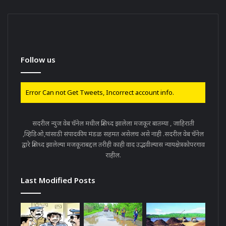
Follow us
Error Can not Get Tweets, Incorrect account info.
सदरील न्युज वेब चॅनेल मधील प्रसिध्द झालेला मजकूर बातम्या , जाहिराती
,व्हिडिओ,यांसाठी संपादकीय मंडळ सहमत असेलच असे नाही .सदरील वेब चॅनेल
द्वारे प्रसिध्द झालेल्या मजकूराबद्दल तरीही काही वाद उद्भवील्यास न्यायक्षेत्रकोपरगाव
राहील.
Last Modified Posts