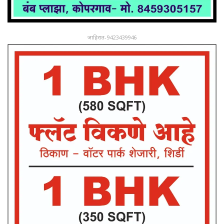
जाहिरात-9423439946