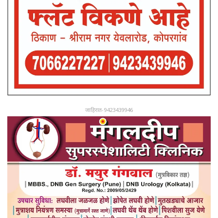
जाहिरात-9423439946