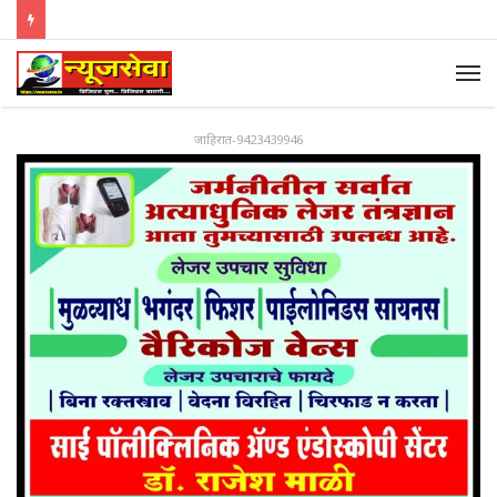
जाहिरात-9423439946