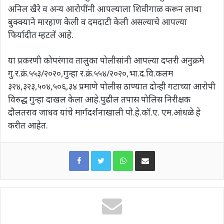
अनिल खैरे व अन्य आरोपींनी आपल्याला शिवीगाळ करून लाथा
बुक्क्याने मारहाण केली व दमदाटी केली असल्याचे आपल्या
फिर्यादीत म्हटलें आहे.
या प्रकरणी कोपरंगाव तालुका पोलीसांनी आपल्या दप्तरी अनुक्रमे
गु.र.क्रं.५५३/२०२०,गुन्हा र.क्रं.५५४/२०२०,भा.द.वि.कलम
३२४,३२३,५०४,५०६,३४ प्रमाणे पोलीस ठाण्यात दोन्ही गटाच्या आरोपी
विरुद्ध गुन्हा दाखल केला आहे.पुढील तपास पोलिस निरीक्षक
दौलतराव जाधव यांचे मार्गदर्शनाखाली पो.हे.कॉ.ए. एम.आंधळे हे
करीत आहेत.
WhatsApp
Share via Email