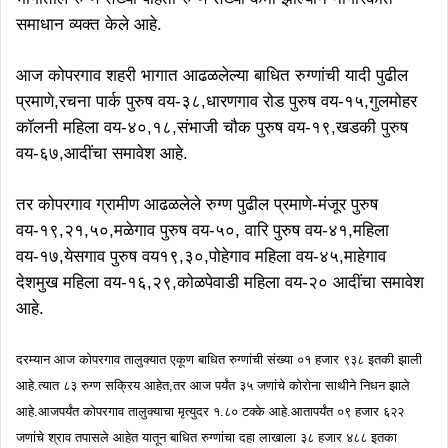
समाधान व्यक्त केले आहे.
आज कोपरगाव शहरी भागात आढळलेल्या बाधित रुग्णांची यादी पुढील
प्रमाणे,रचना पार्क पुरुष वय-३८,धारणगाव रोड पुरुष वय-१५,गुलमोहर
कॉलनी महिला वय-४०,१८,संभाजी चौक पुरुष वय-१९,खडकी पुरुष
वय-६७,आदींचा समावेश आहे.
तर कोपरगाव ग्रामीण आढळलेले रुग्ण पुढील प्रमाणे-मंजूर पुरुष
वय-१९,२१,५०,मळेगाव पुरुष वय-५०, वारि पुरुष वय-४१,महिला
वय-१७,येसगाव पुरुष वय१९,३०,पोहेगाव महिला वय-४५,माहेगाव
देशमुख महिला वय-१६,२९,कोळपेवाडी महिला वय-२० आदींचा समावेश
आहे.
दरम्यान आज कोपरगाव तालुक्यात एकूण बाधित रुग्णांची संख्या ०१ हजार ९३८ इतकी झाली
आहे.त्यात ८३ रुग्ण सक्रिय आहेत,तर आज पर्यंत ३५ जणांचे कोरोना साथीने निधन झाले
आहे.आजपर्यंत कोपरगाव तालुक्याचा मृत्युदर १.८० टक्के आहे.आतापर्यंत ०९ हजार ६२२
जणांचे श्राव तपासले आहेत यातून बाधित रुग्णांचा दहा लाखाला ३८ हजार ४८८ इतका