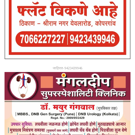
जाहिरात-9423439946