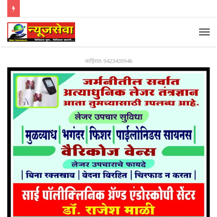
जाहिरात-9423439946