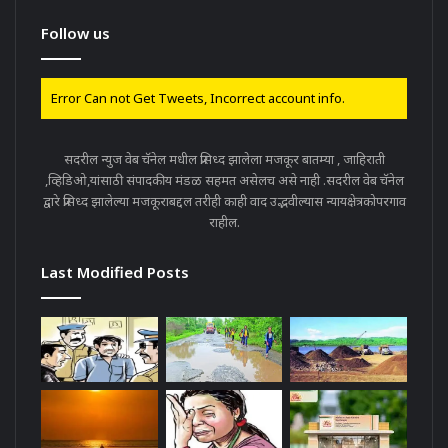
Follow us
Error Can not Get Tweets, Incorrect account info.
सदरील न्युज वेब चॅनेल मधील प्रसिध्द झालेला मजकूर बातम्या , जाहिराती
,व्हिडिओ,यांसाठी संपादकीय मंडळ सहमत असेलच असे नाही .सदरील वेब चॅनेल
द्वारे प्रसिध्द झालेल्या मजकूराबद्दल तरीही काही वाद उद्भवील्यास न्यायक्षेत्रकोपरगाव
राहील.
Last Modified Posts