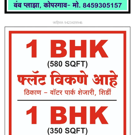
जाहिरात-9423439946