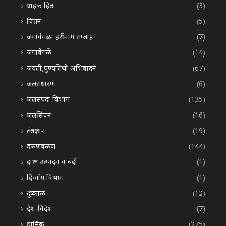
ग्राहक हित
(3)
चिंतन
(5)
जगावेगळा हरींनाम सप्ताह
(7)
जगावेगळे
(14)
जयंती,पुण्यतिथी अभिवादन
(67)
जलसंधारण
(6)
जलसंपदा विभाग
(135)
जलसिंचन
(16)
तंत्रज्ञान
(19)
दळणवळण
(144)
दारू उत्पादन व बंदी
(1)
दिव्यांग विभाग
(1)
दुष्काळ
(12)
देश-विदेश
(7)
धार्मिक
(275)