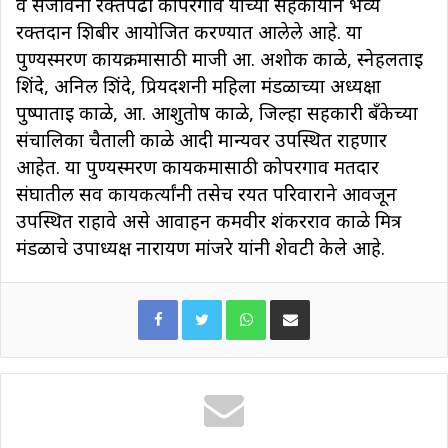
व संजीवनी रक्तपेढी कोपरगाव यांच्या सहकार्याने भव्य
रक्तदान शिबीर आयोजित करण्यात आलेले आहे.
या
पुण्यस्मरण कार्यक्रमासाठी माजी आ. अशोक काळे
,
स्नेहलताई
शिंदे
,
अनिल शिंदे
,
प्रियदर्शनी महिला मंडळाच्या अध्यक्षा
पुष्पाताई काळे
,
आ.
आशुतोष काळे
,
जिल्हा सहकारी बँकेच्या
संचालिका चैताली काळे आदी मान्यवर उपस्थित राहणार
आहेत. या पुण्यस्मरण कार्यकमासाठी
कोपरगाव मतदार
संघातील
सर्व
कार्यकर्त्यांनी
तसेच रयत परिवाराने
आवर्जून
उपस्थित राहावे असे आवाहन कर्मवीर शंकरराव काळे मित्र
मंडळाचे उपाध्यक्ष नारायण मांजरे यांनी शेवटी केले आहे.
WhatsApp
Share via Email