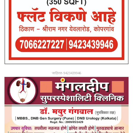
जाहिरात-9423439946