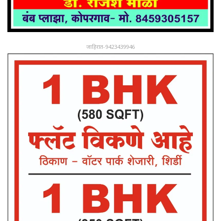
जाहिरात-9423439946