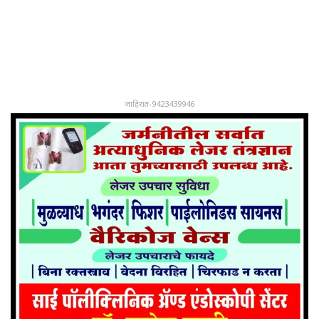
जाहिरात-9423439946