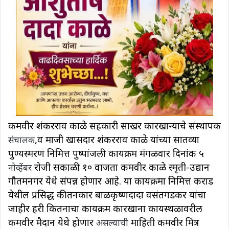
कर्मवीर शंकरराव काळे सहकारी साखर कारखान्याचे संस्थापक
,व
माजी खासदार शंकरराव काळे
यांच्या सातव्या
संचालक
पुण्यस्मर
ण निमित्त पुष्पांजली
कार्यक्रम
मंगळवार
दिनांक ५
रोजी सकाळी १० वाजता कर्मवीर काळे स्मृती-उद्यान
नोव्हेंबर
गौतमनगर येथे संपन्न होणार
आहे.
या कार्यक्रमा निमित्त कराड
येथील प्रसिद्ध कीर्तनकार
बाळकृष्णदादा वसंतगडकर
यांचा
जाहीर हरी किर्तनाचा कार्यक्रम
कारखाना कार्यस्थळावरील
कर्मवीर मैदान येथे
होणार
माहिती
कर्मवीर मित्र
असल्याची