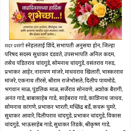
स्नेहलताई शिंदे
सभापती अनुसया होन
जिल्हा
सदर प्रसंगी
,
,
परिषद सदस्य सुधाकर दंडवते
उपसभापति अनिल कदम
,
,
तसेच पंडितराव चांदगुडे
सोमनाथ चांदगुडे
वसंतराव गरुड
,
,
,
प्रभाकर आहेर
नारायण मांजरे
माधवराव खिलारी
भास्करराव
,
,
,
मांजरे
एकनाथ तीरसे
श्रीराम राजेभोसले
दिलीप पायमोडे
,
,
,
,
भगवान माळी
पुंडलिक माळी
सर्जेराव सोनवणे
अशोक बैरागी
,
,
,
,
अनंत गाडे
बाबासाहेब गाडे
साहेबराव गाडे
काशिनाथ जाधव
,
,
,
,
सोमनाथ कांगणे
प्रभाकर भारती
मच्छिंद्र बर्डे
कचरू घुमरे
,
,
,
,
सुधाकर आवारे
दिलीपराव चांदगुडे
प्रभाकर चांदगुडे
विकास
,
,
,
चांदगुडे
भाऊसाहेब गाडे
सुधाकर तिडके
श्रीकृष्ण गाडे
,
,
,
,