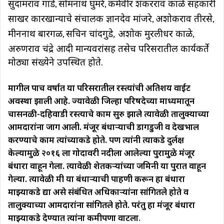
सुदामराव गाडे
सोमनाथ घुमरे
कर्मवीर शंकरराव काळे सहकारी
,
,
साखर कारखान्याचे संचालक ज्ञानदेव मांजरे
अशोकराव तीरसे
,
,
मीननाथ बारगळ
सचिन चांदगुडे, अशोक मुरलीधर काळे
,
,
अरुणराव चंद्रे आदी मान्यवरांसह तसेच परिसरातील कार्यकर्ते
मोठ्या संख्येने उपस्थित होते.
मागील पाच वर्षात या परिसरातील रस्त्यांची अतिशय वाईट
अवस्था झाली आहे. ज्यावेळी जिल्हा परिषदेच्या माध्यमातून
चासनळी-दहिवाडी रस्त्याचे काम सुरु झाले त्यावेळी तालुक्याच्या
आमदारांना जाग आली. मंजूर बंधार्‍याची डागडुजी व देखभाल
करण्याचे काम त्यांच्याकडे होते. पण त्यांनी त्याकडे दुर्लक्ष
केल्यामुळे २०१६ ला गोदावरी नदीला आलेल्या पुरामुळे मंजूर
बंधारा वाहून गेला. त्यावेळी शेतकऱ्यांच्या जमिनी या पुरात वाहून
गेल्या. त्यावेळी मी या बंधार्‍याची पाहणी करून हा बंधारा
माझ्याकडे द्या असे संबंधित अधिकाऱ्यांना सांगितले होते व
तालुक्याच्या आमदारांना सांगितले होते. परंतु हा मंजूर बंधारा
माझ्याकडे देण्यात त्यांना कमीपणा वाटला
.