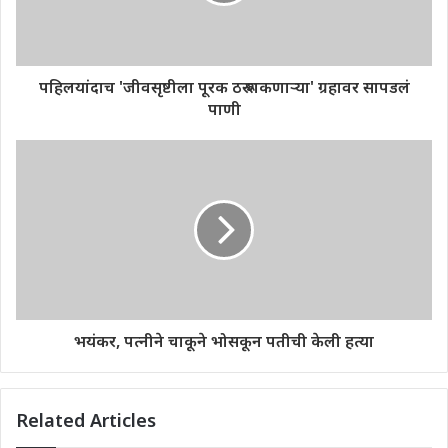
पहिलयांदाच 'जीवसृष्टीला पूरक ठरू शकणाऱ्या' ग्रहावर सापडलं
पाणी
भयंकर, पत्नीने चाकूने भोसकून पतीची केली हत्या
Related Articles