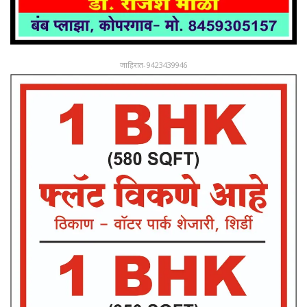
जाहिरात-9423439946