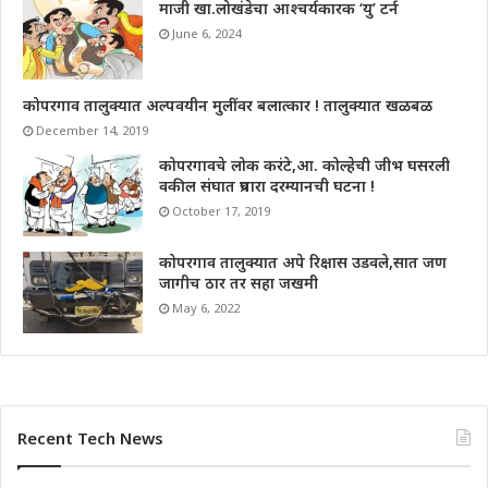
माजी खा.लोखंडेचा आश्चर्यकारक ‘यु’ टर्न
June 6, 2024
कोपरगाव तालुक्यात अल्पवयीन मुलींवर बलात्कार ! तालुक्यात खळबळ
December 14, 2019
कोपरगावचे लोक करंटे,आ. कोल्हेची जीभ घसरली
वकील संघात प्रचारा दरम्यानची घटना !
October 17, 2019
कोपरगाव तालुक्यात अपे रिक्षास उडवले,सात जण
जागीच ठार तर सहा जखमी
May 6, 2022
Recent Tech News