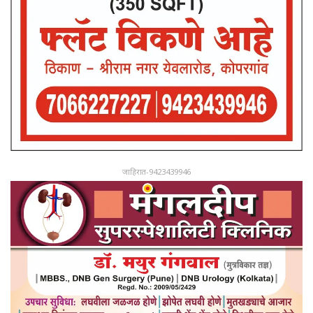
जाहिरात-9423439946