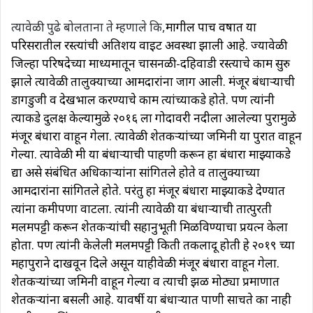
त्यावेळी पुढे बोलताना ते म्हणाले कि,
मागील पाच वर्षात या
परिसरातील रस्त्यांची अतिशय वाईट अवस्था झाली आहे. ज्यावेळी
जिल्हा परिषदेच्या माध्यमातून चासनळी-दहिवाडी रस्त्याचे काम सुरु
झाले त्यावेळी तालुक्याच्या आमदारांना जाग आली. मंजूर बंधार्‍याची
डागडुजी व देखभाल करण्याचे काम त्यांच्याकडे होते. पण त्यांनी
त्याकडे दुर्लक्ष केल्यामुळे २०१६ ला गोदावरी नदीला आलेल्या पुरामुळे
मंजूर बंधारा वाहून गेला. त्यावेळी शेतकऱ्यांच्या जमिनी या पुरात वाहून
गेल्या. त्यावेळी मी या बंधार्‍याची पाहणी करून हा बंधारा माझ्याकडे
द्या असे संबंधित अधिकाऱ्यांना सांगितले होते व तालुक्याच्या
आमदारांना सांगितले होते. परंतु हा मंजूर बंधारा माझ्याकडे देण्यात
त्यांना कमीपणा वाटला. त्यांनी त्यावेळी या बंधार्‍याची तात्पुरती
मलमपट्टी करून शेतकऱ्यांची सहानुभूती मिळविण्याचा प्रयत्न केला
होता. पण त्यांनी केलेली मलमपट्टी किती तकलादू होती हे २०१९ च्या
महापुराने दाखवून दिले असून याहीवेळी मंजूर बंधारा वाहून गेला.
शेतकऱ्यांच्या जमिनी वाहून गेल्या व त्याची झळ मोठ्या प्रमाणात
शेतकऱ्यांना बसली आहे. यावर्षी या बंधाऱ्यात पाणी साचते का नाही