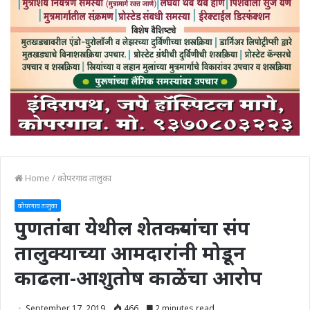
Home
/
कोपरगाव तालुका
कोपरगाव तालुका
पुणतांबा येथील शेतकऱ्यांचा संप
तालुक्याच्या आमदारांनी मोडून
काढला-आशुतोष काळेंचा आरोप
September 17, 2019
466
2 minutes read