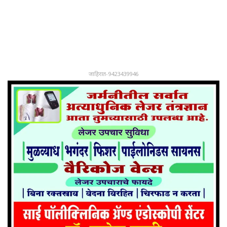
जाहिरात-9423439946