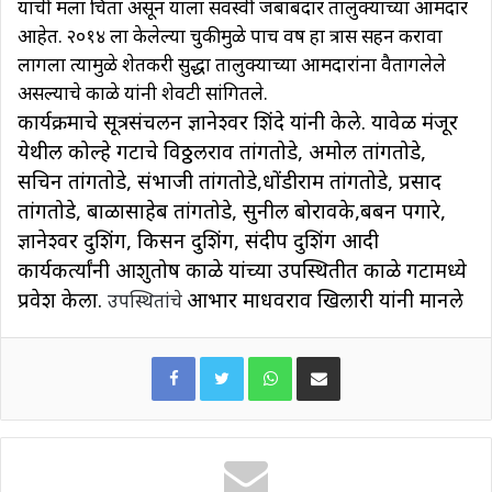
याची मला चिंता असून याला सर्वस्वी जबाबदार तालुक्याच्या आमदार
आहेत. २०१४ ला केलेल्या चुकीमुळे पाच वर्ष हा त्रास सहन करावा
लागला त्यामुळे शेतकरी सुद्धा तालुक्याच्या आमदारांना वैतागलेले
असल्याचे काळे यांनी शेवटी सांगितले.
कार्यक्रमाचे सूत्रसंचलन ज्ञानेश्वर शिंदे यांनी केले. यावेळी मंजूर
येथील कोल्हे गटाचे विठ्ठलराव तांगतोडे, अमोल तांगतोडे,
सचिन तांगतोडे, संभाजी तांगतोडे,धोंडीराम तांगतोडे, प्रसाद
तांगतोडे, बाळासाहेब तांगतोडे, सुनील बोरावके,बबन पगारे,
ज्ञानेश्वर दुशिंग, किसन दुशिंग, संदीप दुशिंग आदी
कार्यकर्त्यांनी आशुतोष काळे यांच्या उपस्थितीत काळे गटामध्ये
प्रवेश केला.
आभार माधवराव खिलारी यांनी मानले
उपस्थितांचे
WhatsApp
Share via Email