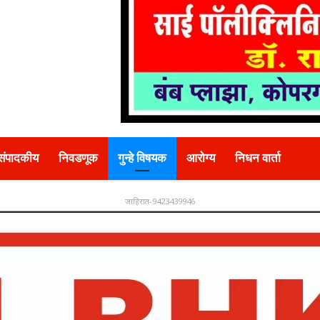
संपादकीय
निवडणूक
गुन्हे विषयक
आरोग्य
निधन वार्ता
जाहिरात-9423439946