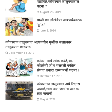
पळविले,कोपरगाव तालुक्यातील
घटना ?
August 23, 2019
माजी खा.लोखंडेचा आश्चर्यकारक
‘यु’ टर्न
June 6, 2024
कोपरगाव तालुक्यात अल्पवयीन मुलींवर बलात्कार !
तालुक्यात खळबळ
December 14, 2019
कोपरगावचे लोक करंटे,आ.
कोल्हेची जीभ घसरली वकील
संघात प्रचारा दरम्यानची घटना !
October 17, 2019
कोपरगाव तालुक्यात अपे रिक्षास
उडवले,सात जण जागीच ठार तर
सहा जखमी
May 6, 2022