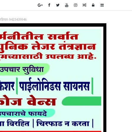
Random
Log
Sidebar
Article
In
ाहिरात-9423439946