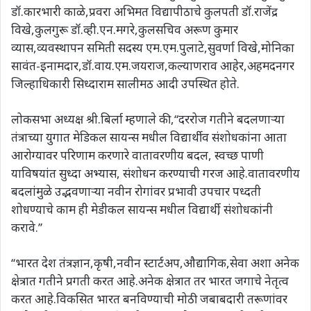
डॉ.कारभारी काळे,प्रवरा अभिमत विद्यापीठाचे कुलपती डॉ.राजेंद्र
विखे,कुलगुरू डॉ.व्ही.एन.मगरे,कुलसचिव अरूण कुमार
व्यास,व्यवस्थापन समिती सदस्य एम.एम.पुलाटे,सुवर्णा विखे,मोनिका
सावंत-इनामदार,डॉ.वाय.एम.जयराज,कल्याणराव आहेर,अहमदनगर
जिल्हाधिकारी सिध्दाराम सालीमठ आदी उपस्थित होते.
लोकसभा अध्यक्ष श्री.बिर्ला म्हणाले की,‘‘दररोज गतीने बदलणाऱ्या
तंत्राच्या युगात मेडिकल सायन्स मधील विद्यार्थी व संशोधकांना आता
आरोग्यावर परिणाम करणारे वातावरणीय बदल, स्वच्छ पाणी
याविषयांत सुध्दा अभ्यास, संशोधन करण्याची गरज आहे.वातावरणीय
बदलांमुळे उद्भवणाऱ्या नवीन रोगांवर प्रभावी उपचार पध्दती
शोधण्याचे काम ही मेडीकल सायन्स मधील विद्यार्थी, संशोधकांनी
करावे.’’
‘‘भारत देश तंत्रज्ञान,कृषी,नवीन स्टार्टअप,औद्यागिक,सेवा अशा अनेक
क्षेत्रात गतीने प्रगती करत आहे.अनेक क्षेत्रात तर भारत जगाचे नेतृत्व
करत आहे.विकसित भारत बनविण्याची मोठी जबाबदारी तरूणांवर