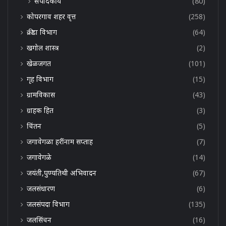
संपादकीय
(80)
कोपरगाव शहर वृत्त
(258)
क्रीडा विभाग
(64)
खगोल शास्त्र
(2)
खेळजगत
(101)
गृह विभाग
(15)
ग्रामविकास
(43)
ग्राहक हित
(3)
चिंतन
(5)
जगावेगळा हरींनाम सप्ताह
(7)
जगावेगळे
(14)
जयंती,पुण्यतिथी अभिवादन
(67)
जलसंधारण
(6)
जलसंपदा विभाग
(135)
जलसिंचन
(16)