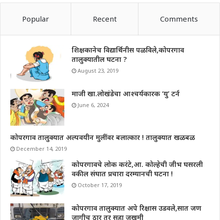
Popular
Recent
Comments
शिक्षकानेच विद्यार्थिनीस पळविले,कोपरगाव
तालुक्यातील घटना ?
August 23, 2019
माजी खा.लोखंडेचा आश्चर्यकारक ‘यु’ टर्न
June 6, 2024
कोपरगाव तालुक्यात अल्पवयीन मुलींवर बलात्कार ! तालुक्यात खळबळ
December 14, 2019
कोपरगावचे लोक करंटे,आ. कोल्हेची जीभ घसरली
वकील संघात प्रचारा दरम्यानची घटना !
October 17, 2019
कोपरगाव तालुक्यात अपे रिक्षास उडवले,सात जण
जागीच ठार तर सहा जखमी