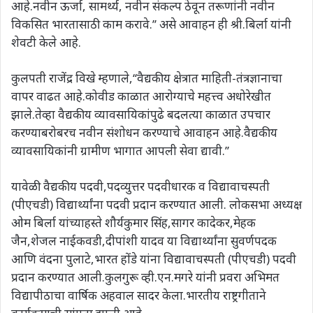
आहे.नवीन ऊर्जा, सामर्थ्य, नवीन संकल्प ठेवून तरूणांनी नवीन
विकसित भारतासाठी काम करावे.’’ असे आवाहन ही श्री.बिर्ला यांनी
शेवटी केले आहे.
कुलपती राजेंद्र विखे म्हणाले,‘‘वैद्यकीय क्षेत्रात माहिती-तंत्रज्ञानाचा
वापर वाढत आहे.कोवीड काळात आरोग्याचे महत्त्व अधोरेखीत
झाले.तेव्हा वैद्यकीय व्यावसायिकांपुढे बदलत्या काळात उपचार
करण्याबरोबरच नवीन संशोधन करण्याचे आवाहन आहे.वैद्यकीय
व्यावसायिकांनी ग्रामीण भागात आपली सेवा द्यावी.’’
यावेळी वैद्यकीय पदवी,पदव्युत्तर पदवीधारक व विद्यावाचस्पती
(पीएचडी) विद्यार्थ्यांना पदवी प्रदान करण्यात आली. लोकसभा अध्यक्ष
ओम बिर्ला यांच्याहस्ते शौर्यकुमार सिंह,सागर कादेकर,मेहक
जैन,शेजल नाईकवडी,दीपांशी यादव या विद्यार्थ्यांना सुवर्णपदक
आणि वंदना पुलाटे,भारत होंडे यांना विद्यावाचस्पती (पीएचडी) पदवी
प्रदान करण्यात आली.कुलगुरू व्ही.एन.मगरे यांनी प्रवरा अभिमत
विद्यापीठाचा वार्षिक अहवाल सादर केला.भारतीय राष्ट्रगीताने