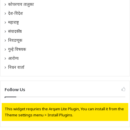
कोपरगाव तालुका
देश-विदेश
महाराष्ट्र
संपादकीय
निवडणूक
गुन्हे विषयक
आरोग्य
निधन वार्ता
Follow Us
This widget requries the Arqam Lite Plugin, You can install it from the
Theme settings menu > Install Plugins.