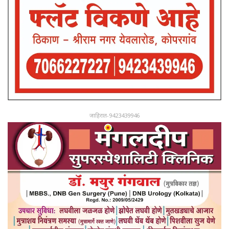
जाहिरात-9423439946