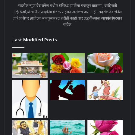
सदरील न्युज वेब चॅनेल मधील प्रसिध्द झालेला मजकूर बातम्या , जाहिराती
,व्हिडिओ,यांसाठी संपादकीय मंडळ सहमत असेलच असे नाही .सदरील वेब चॅनेल
द्वारे प्रसिध्द झालेल्या मजकूराबद्दल तरीही काही वाद उद्भवील्यास न्यायक्षेत्रकोपरगाव
राहील.
Last Modified Posts