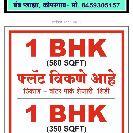
जाहिरात-9423439946