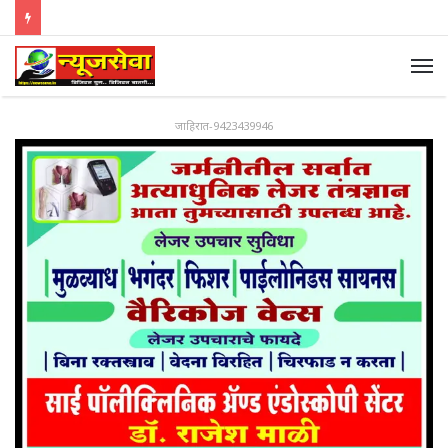
जाहिरात-9423439946