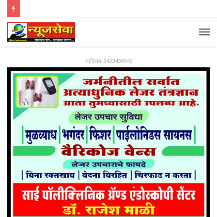
जाहिरात-9423439946