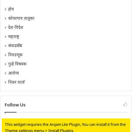
होम
कोपरगाव तालुका
देश-विदेश
महाराष्ट्र
संपादकीय
निवडणूक
गुन्हे विषयक
आरोग्य
निधन वार्ता
Follow Us
This widget requries the Arqam Lite Plugin, You can install it from the
Theme settings menu > Install Plugins.