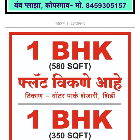
जाहिरात-9423439946