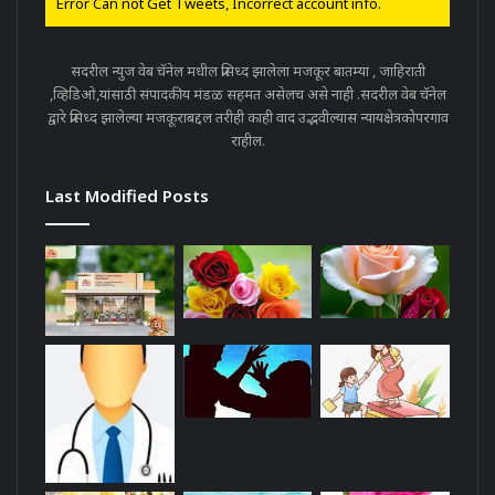
Error Can not Get Tweets, Incorrect account info.
सदरील न्युज वेब चॅनेल मधील प्रसिध्द झालेला मजकूर बातम्या , जाहिराती
,व्हिडिओ,यांसाठी संपादकीय मंडळ सहमत असेलच असे नाही .सदरील वेब चॅनेल
द्वारे प्रसिध्द झालेल्या मजकूराबद्दल तरीही काही वाद उद्भवील्यास न्यायक्षेत्रकोपरगाव
राहील.
Last Modified Posts