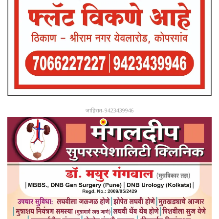
जाहिरात-9423439946