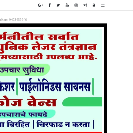
Random
Log
Sidebar
Article
In
ाहिरात-9423439946