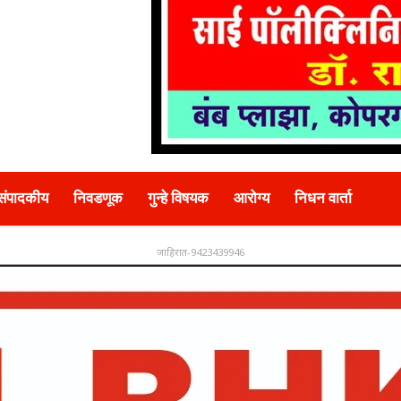
संपादकीय
निवडणूक
गुन्हे विषयक
आरोग्य
निधन वार्ता
जाहिरात-9423439946