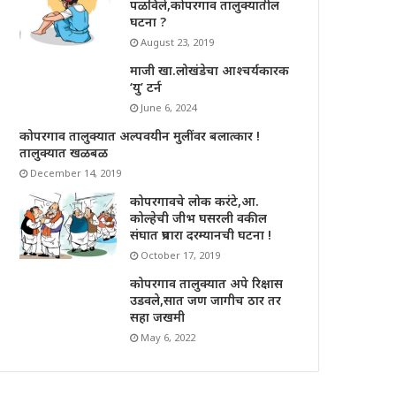
पळविले,कोपरगाव तालुक्यातील
घटना ?
August 23, 2019
माजी खा.लोखंडेचा आश्चर्यकारक
‘यु’ टर्न
June 6, 2024
कोपरगाव तालुक्यात अल्पवयीन मुलींवर बलात्कार !
तालुक्यात खळबळ
December 14, 2019
कोपरगावचे लोक करंटे,आ.
कोल्हेची जीभ घसरली वकील
संघात प्रचारा दरम्यानची घटना !
October 17, 2019
कोपरगाव तालुक्यात अपे रिक्षास
उडवले,सात जण जागीच ठार तर
सहा जखमी
May 6, 2022