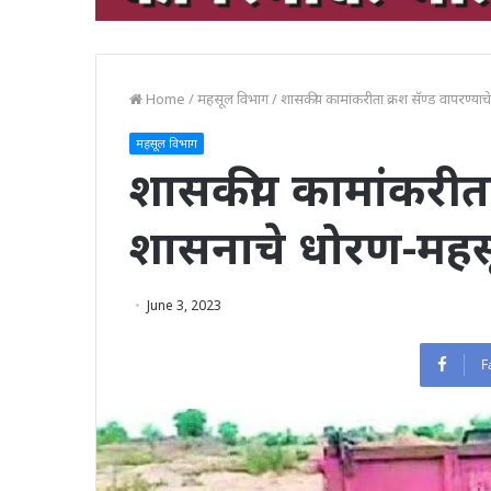
Home
/
महसूल विभाग
/
शासकीय कामांकरीता क्रश सॅण्ड वापरण्याच
महसूल विभाग
शासकीय कामांकरीता 
शासनाचे धोरण-महसूल
June 3, 2023
F