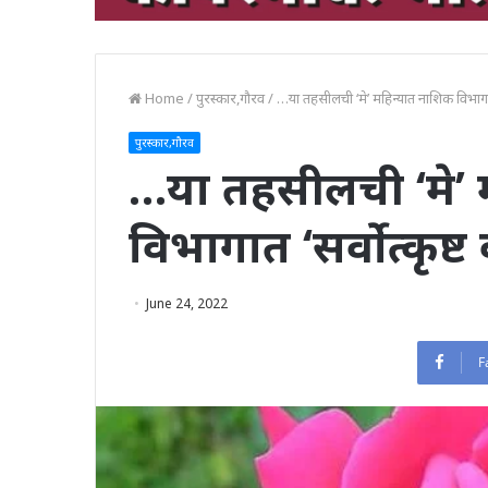
Home
/
पुरस्कार,गौरव
/
…या तहसीलची ‘मे’ मह‍िन्यात नाश‍िक व‍िभागात 
पुरस्कार,गौरव
…या तहसीलची ‘मे’ म
व‍िभागात ‘सर्वोत्कृष्ट
June 24, 2022
F