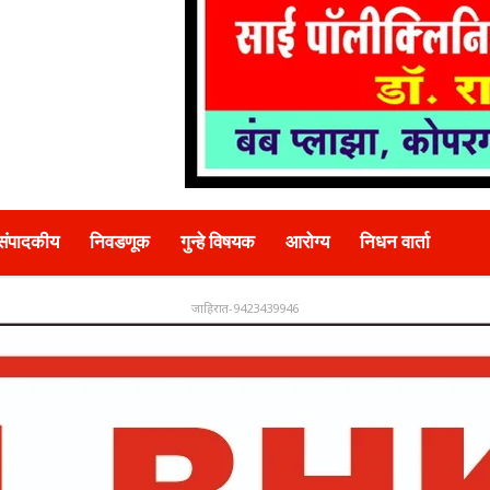
संपादकीय
निवडणूक
गुन्हे विषयक
आरोग्य
निधन वार्ता
जाहिरात-9423439946