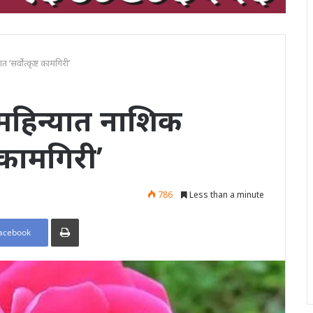
‘सर्वोत्कृष्ट कामग‍िरी’
ह‍िन्यात नाश‍िक
 कामग‍िरी’
786
Less than a minute
Print
acebook