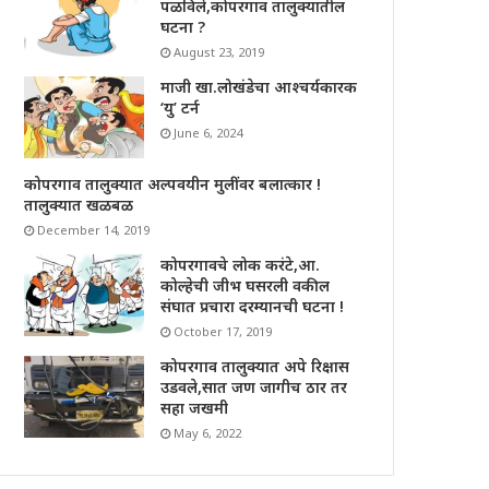
पळविले,कोपरगाव तालुक्यातील
घटना ?
August 23, 2019
माजी खा.लोखंडेचा आश्चर्यकारक
‘यु’ टर्न
June 6, 2024
कोपरगाव तालुक्यात अल्पवयीन मुलींवर बलात्कार !
तालुक्यात खळबळ
December 14, 2019
कोपरगावचे लोक करंटे,आ.
कोल्हेची जीभ घसरली वकील
संघात प्रचारा दरम्यानची घटना !
October 17, 2019
कोपरगाव तालुक्यात अपे रिक्षास
उडवले,सात जण जागीच ठार तर
सहा जखमी
May 6, 2022