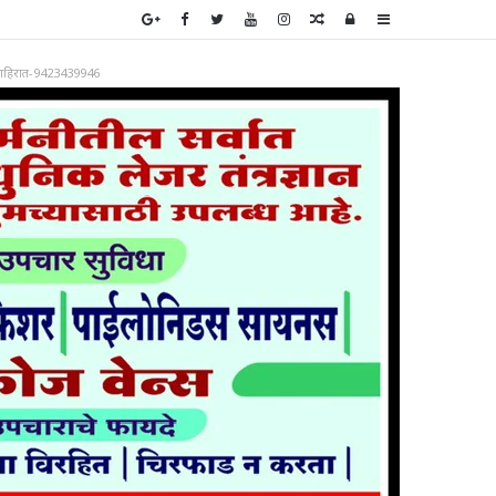
Random
Log
Sidebar
Article
In
ाहिरात-9423439946