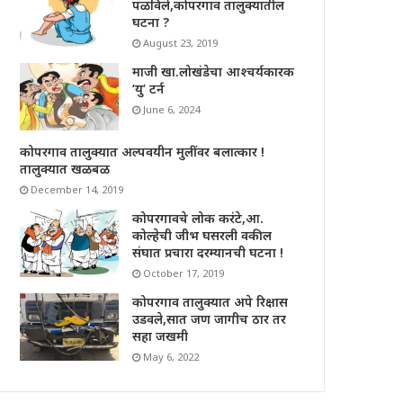
पळविले,कोपरगाव तालुक्यातील
घटना ?
August 23, 2019
माजी खा.लोखंडेचा आश्चर्यकारक
‘यु’ टर्न
June 6, 2024
कोपरगाव तालुक्यात अल्पवयीन मुलींवर बलात्कार !
तालुक्यात खळबळ
December 14, 2019
कोपरगावचे लोक करंटे,आ.
कोल्हेची जीभ घसरली वकील
संघात प्रचारा दरम्यानची घटना !
October 17, 2019
कोपरगाव तालुक्यात अपे रिक्षास
उडवले,सात जण जागीच ठार तर
सहा जखमी
May 6, 2022