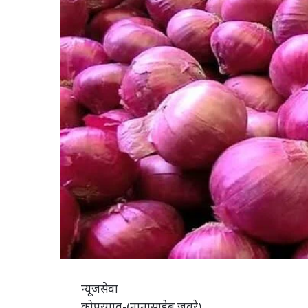
न्यूजसेवा
कोपरगाव-(नानासाहेब जवरे)