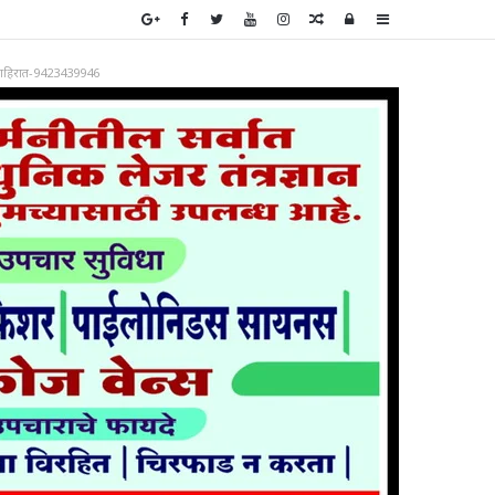
Random
Log
Sidebar
Article
In
ाहिरात-9423439946