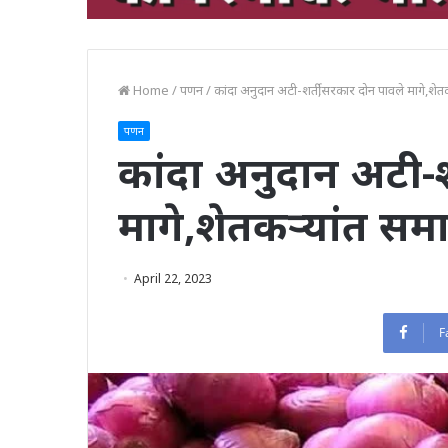
Home
/
पणन
/
कांदा अनुदान अटी-शर्ती,सरकार दोन पावले मागे,शेत
पणन
कांदा अनुदान अटी-श
मागे,शेतकऱ्यांत सम
April 22, 2023
F