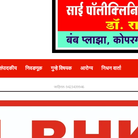
संपादकीय
निवडणूक
गुन्हे विषयक
आरोग्य
निधन वार्ता
जाहिरात-9423439946