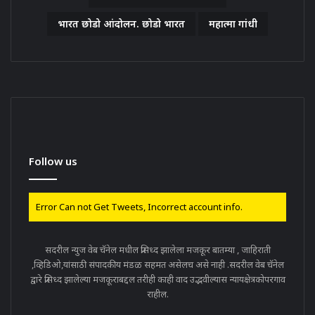
भारत छोडो आंदोलन. छोडो भारत
महात्मा गांधी
Follow us
Error Can not Get Tweets, Incorrect account info.
सदरील न्युज वेब चॅनेल मधील प्रसिध्द झालेला मजकूर बातम्या , जाहिराती
,व्हिडिओ,यांसाठी संपादकीय मंडळ सहमत असेलच असे नाही .सदरील वेब चॅनेल
द्वारे प्रसिध्द झालेल्या मजकूराबद्दल तरीही काही वाद उद्भवील्यास न्यायक्षेत्रकोपरगाव
राहील.