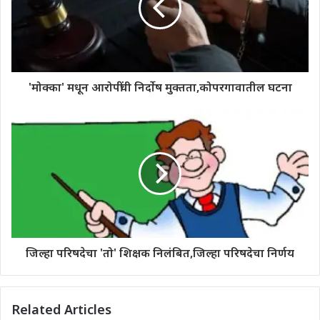
'मोक्का' मधून आरोपींची निर्दोष मुक्तता,कोपरगावातील घटना
जिल्हा परिषदेचा 'तो' शिक्षक निलंबित,जिल्हा परिषदेचा निर्णय
Related Articles