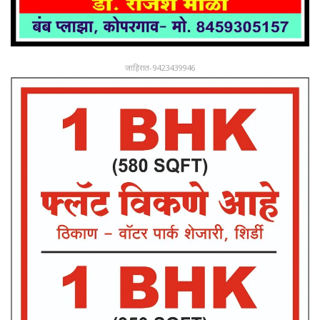
जाहिरात-9423439946