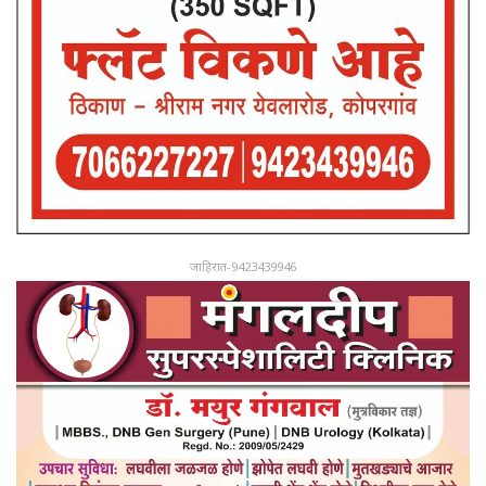
जाहिरात-9423439946