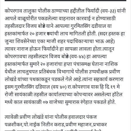
कोपरगाव तालुका पोलीस ठाण्याच्या हद्दीतील फिर्यादी (वय-३३) यांनी
आपले वाळूचोरीत पकडलेल्या वाहनावर कारवाई न होण्यासाठी
तहसीलदार विजय बोरुडे याने आपल्या गुरमितसिंग दडीयाल या
हस्तकांमार्फत २० हजार रुपयांची लाच मागितली होती. (सदर हस्तक हा
जुन्या शिवसेनेच्या एका माजी शहर पदाधिकाऱ्याचा भाऊ आहे)
त्यावर नाराज होऊन फिर्यादीने हा सापळा लावला होता.त्यातून
कोपरगावचा तहसीलदार विजय बोरुडे (वय-४४) हा आपल्या
हस्तकांमार्फत सुमारे २० हजारांचा हप्ता पंचासमक्ष घेताना नाशिक
येथील लाचलुचपत प्रतिबंधक विभागाचे पोलीस उप्पधीक्षक प्रवीण
लोखंडे यांच्या पथकाकडून पडकले गेले आहे.त्यांना सहकार्य करणारा
इसम गुरमीतसिंग दडियाल (वय ४०) रा.कोपरगाव यास हि दि.१९ मे
रोजी सायंकाळी तहसील कार्यालयाच्या कोपऱ्यावर असलेल्या हॉटेल
मध्ये काल सायंकाळी ०७ वाजेच्या सुमारास रंगेहात पकडले होते.
त्यावेळी प्रवीण लोखंडे यांना पोलीस हवालदार पंकज
पळशीकर,पो.नाईक नितीन कराड,प्रवीण महाजन,प्रभाकर