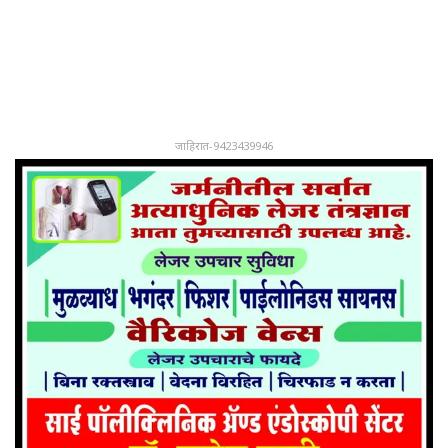
जाहिरात-9423439946