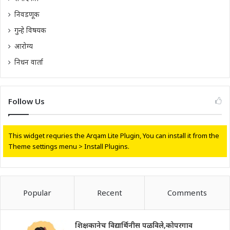
निवडणूक
गुन्हे विषयक
आरोग्य
निधन वार्ता
Follow Us
This widget requries the Arqam Lite Plugin, You can install it from the
Theme settings menu > Install Plugins.
Popular
Recent
Comments
शिक्षकानेच विद्यार्थिनीस पळविले,कोपरगाव