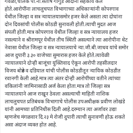
गवळी,चालक पो.ना.संतोष गांगुर्डे आदींनी सहकार्य केले
होते.आरोपींना लाचलुचपत विभागाच्या अधिकाऱ्यांनी कोपरगाव
येथील जिल्हा व सत्र न्यायालयासमोर हजर केले असता त्या दोघांना
दोन दिवसांची पोलीस कोठडी सुनावली होती.त्याची मुदत आज
संपली होती.मात्र कोपरगाव येथील जिल्हा व सत्र न्यायालय हजर
नसल्याने व श्रीरामपूर येथील तीच स्थिती असल्याने त्या आरोपीना थेट
नेवासा येथील जिल्हा व सत्र न्यायालयाचे न्या.जी.बी.जाधव यांचे समोर
आज दुपारी ३.३० वाजेच्या सुमारास हजर केले होते.त्यावेळी
न्यायालयाने दोन्ही बाजूंचा युक्तिवाद ऐकून आरोपी तहसीलदार
विजय बोरुडे व दडियाल यांची पोलीस कोठडीतून न्यायिक कोठडीत
रवानगी केली आहे.मात्र त्या अंतर दोन्ही आरोपींच्या वतीने त्यांच्या
वकिलांनी जामिनासाठी अर्ज केला होता.मात्र तो जिल्हा सत्र
न्यायालयाने आज राखून ठेवला असल्याची माहिती नाशिक
लाचलुचपत प्रतिबंधक विभागाचे पोलीस उपअधीक्षक प्रवीण लोखंडे
यांनी आमच्या प्रतिनिधीस दिली आहे.दरम्यान त्या अर्जावर उद्या
म्हणजेच मंगळवार दि.२३ मे रोजी दुपारी त्याची सुनावणी होऊ शकते
असा अंदाज व्यक्त होत आहे.