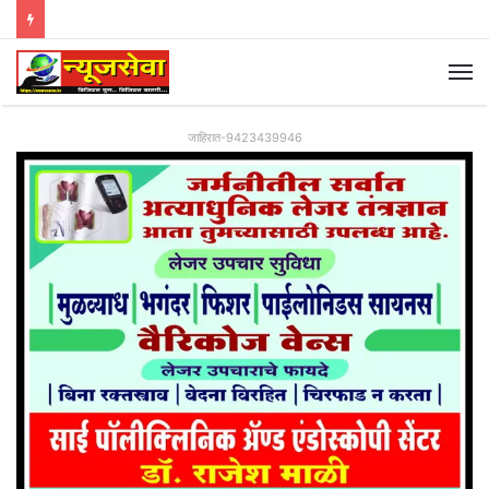
जाहिरात-9423439946