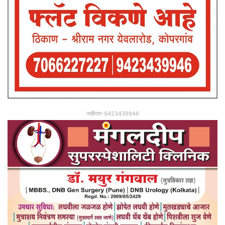
जाहिरात-9423439946