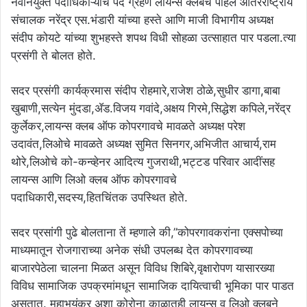
नवनियुक्त पदाधिकाऱ्यांचे पद ग्रहण लायन्स क्लबचे पहिले आंतरराष्ट्रीय
संचालक नरेंद्र एस.भंडारी यांच्या हस्ते आणि माजी विभागीय अध्यक्ष
संदीप कोयटे यांच्या शुभहस्ते शपथ विधी सोहळा उत्साहात पार पडला.त्या
प्रसंगी ते बोलत होते.
सदर प्रसंगी कार्यक्रमास संदीप रोहमारे,राजेश ठोळे,सुधीर डागा,बाबा
खुबाणी,सत्येन मुंदडा,ॲड.विजय गवांदे,अक्षय गिरमे,सिद्धेश कपिले,नरेंद्र
कुर्लेकर,लायन्स क्लब ऑफ कोपरगावचे मावळते अध्यक्ष परेश
उदावंत,लिओचे मावळते अध्यक्ष सुमित सिनगर,अभिजीत आचार्य,राम
थोरे,लिओचे को-कन्व्हेनर आदित्य गुजराथी,भट्टड परिवार आदींसह
लायन्स आणि लिओ क्लब ऑफ कोपरगावचे
पदाधिकारी,सदस्य,हितचिंतक उपस्थित होते.
सदर प्रसांगी पुढे बोलताना तें म्हणाले की,”कोपरगावकरांना एक्सपोच्या
माध्यमातून रोजगाराच्या अनेक संधी उपलब्ध देत कोपरगावच्या
बाजारपेठेला चालना मिळत असून विविध शिबिरे,वृक्षारोपण यासारख्या
विविध सामाजिक उपक्रमांमधून सामाजिक दायित्वाची भूमिका पार पाडत
असतात. महाभयंकर अशा कोरोना काळातही लायन्स व लिओ क्लबने