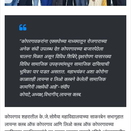
“कोपरगावकरांना एक्सपोच्या माध्यमातून रोजगाराच्या
अनेक संधी उपलब्ध देत कोपरगावच्या बाजारपेठेला
चालना मिळत असून विविध शिबिरे,वृक्षारोपण यासारख्या
विविध सामाजिक उपक्रमांमधून सामाजिक दायित्वाची
भूमिका पार पाडत असतात. महाभयंकर अशा कोरोना
काळातही लायन्स व लिओ क्लबने केलेली सामाजिक
कामगिरी लक्षवेधी आहे”-संदीप
कोयटे,अध्यक्ष,विभागीय,लायन्स क्लब.
कोपरगाव शहरातील के.जे.सोमैया महाविद्यालयाच्या साकरबेन सभागृहात
लायन्स क्लब ऑफ कोपरगाव आणि लिओ क्लब ऑफ कोपरगावच्या