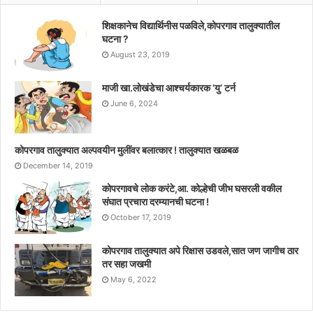
शिक्षकानेच विद्यार्थिनीस पळविले,कोपरगाव तालुक्यातील
घटना ?
August 23, 2019
माजी खा.लोखंडेचा आश्चर्यकारक ‘यु’ टर्न
June 6, 2024
कोपरगाव तालुक्यात अल्पवयीन मुलींवर बलात्कार ! तालुक्यात खळबळ
December 14, 2019
कोपरगावचे लोक करंटे,आ. कोल्हेची जीभ घसरली वकील
संघात प्रचारा दरम्यानची घटना !
October 17, 2019
कोपरगाव तालुक्यात अपे रिक्षास उडवले,सात जण जागीच ठार
तर सहा जखमी
May 6, 2022