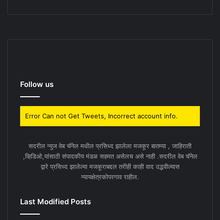
Follow us
Error Can not Get Tweets, Incorrect account info.
सदरील न्युज वेब चॅनेल मधील प्रसिध्द झालेला मजकूर बातम्या , जाहिराती
,व्हिडिओ,यांसाठी संपादकीय मंडळ सहमत असेलच असे नाही .सदरील वेब चॅनेल
द्वारे प्रसिध्द झालेल्या मजकूराबद्दल तरीही काही वाद उद्भवील्यास
न्यायक्षेत्रकोपरगाव राहील.
Last Modified Posts