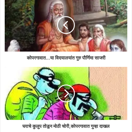
कोपरगावात...या विदयालयांत गुरु पौर्णिमा साजरी
घराचे कुलुप तोडून मोठी चोरी,कोपरगावात गुन्हा दाखल