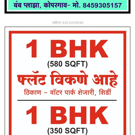
जाहिरात-9423439946