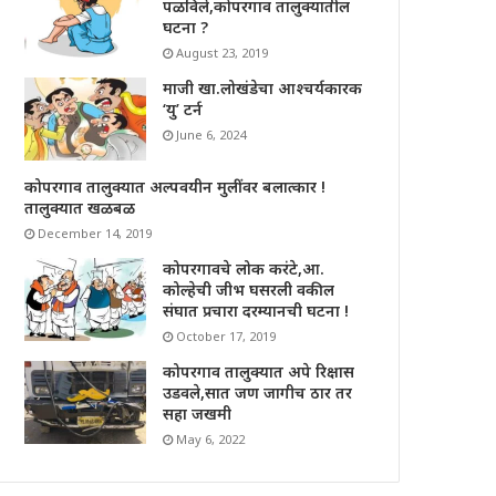
पळविले,कोपरगाव तालुक्यातील
घटना ?
August 23, 2019
माजी खा.लोखंडेचा आश्चर्यकारक
‘यु’ टर्न
June 6, 2024
कोपरगाव तालुक्यात अल्पवयीन मुलींवर बलात्कार !
तालुक्यात खळबळ
December 14, 2019
कोपरगावचे लोक करंटे,आ.
कोल्हेची जीभ घसरली वकील
संघात प्रचारा दरम्यानची घटना !
October 17, 2019
कोपरगाव तालुक्यात अपे रिक्षास
उडवले,सात जण जागीच ठार तर
सहा जखमी
May 6, 2022