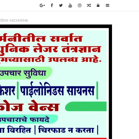
Random
Log
Sidebar
Article
In
ाहिरात-9423439946