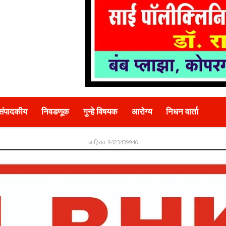
संपादकीय
निवडणूक
गुन्हे विषयक
आरोग्य
निधन वार्ता
जाहिरात-9423439946