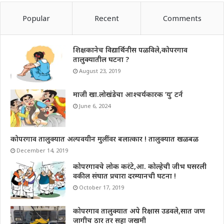
Popular
Recent
Comments
शिक्षकानेच विद्यार्थिनीस पळविले,कोपरगाव
तालुक्यातील घटना ?
August 23, 2019
माजी खा.लोखंडेचा आश्चर्यकारक ‘यु’ टर्न
June 6, 2024
कोपरगाव तालुक्यात अल्पवयीन मुलींवर बलात्कार ! तालुक्यात खळबळ
December 14, 2019
कोपरगावचे लोक करंटे,आ. कोल्हेची जीभ घसरली
वकील संघात प्रचारा दरम्यानची घटना !
October 17, 2019
कोपरगाव तालुक्यात अपे रिक्षास उडवले,सात जण
जागीच ठार तर सहा जखमी