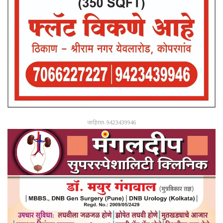
जाहिरात-9423439946