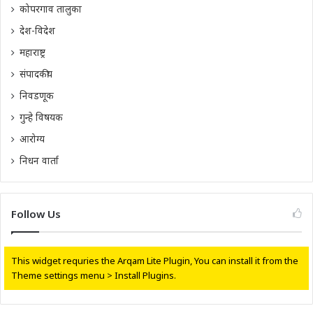
कोपरगाव तालुका
देश-विदेश
महाराष्ट्र
संपादकीय
निवडणूक
गुन्हे विषयक
आरोग्य
निधन वार्ता
Follow Us
This widget requries the Arqam Lite Plugin, You can install it from the
Theme settings menu > Install Plugins.