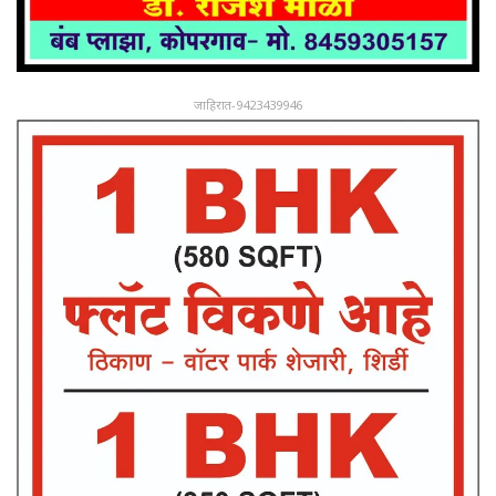
जाहिरात-9423439946