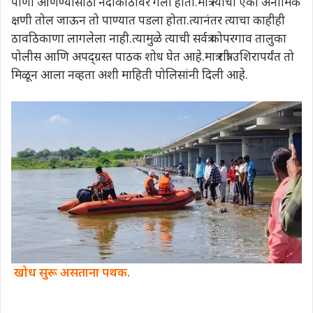
पाणी आणण्यासाठी नदीकाठावर गेला होता.मात्र त्याचा एका अनामिक
क्षणी तोल जाऊन तो पाण्यात पडला होता.त्यानंतर त्याचा काहीही
ठावठिकाणा लागलेला नाही.त्यामुळे त्याची सर्वत्र कोपरगाव तालुका
पोलीस आणि अपद्ग्रस्त पाठक शोध घेत आहे.मात्र रात्री उशिरापर्यंत तो
मिळून आला नव्हता अशी माहिती पोलिसांनी दिली आहे.
खोध सुरू असताना पथक.