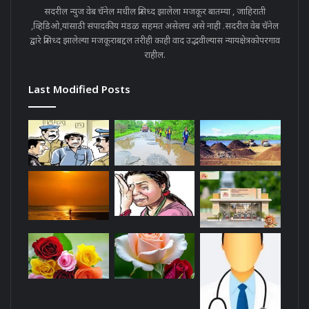
सदरील न्युज वेब चॅनेल मधील प्रसिध्द झालेला मजकूर बातम्या , जाहिराती
,व्हिडिओ,यांसाठी संपादकीय मंडळ सहमत असेलच असे नाही .सदरील वेब चॅनेल
द्वारे प्रसिध्द झालेल्या मजकूराबद्दल तरीही काही वाद उद्भवील्यास न्यायक्षेत्रकोपरगाव
राहील.
Last Modified Posts