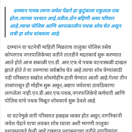
दरम्यान गायब तरुण जयेश पेंढारे हा कुटुंबाला एकुलता एक
होता.त्याच्या पश्चात आई,वडील,दोन बहिणी असा परिवार
आहे.त्याचा पोलिस आणि आपत्कालीन पथक शोध घेत असून
रात्री हा शोध थांबवला आहे.
दरम्यान या घटनेची माहिती मिळताच तालुका पोलिस तसेच
कोपरगाव नगरपालिकेच्या वतीने तातडीने मदतकार्य सुरू करण्यात
आले होते.आज सकाळी एन.डी. आर.एफ.चे पथक घटनास्थळी दाखल
झाले होते ते या तरुणाचा सर्वत्र शोध घेत आहे.त्याचा शोध घेण्यासाठी
नदी परिसरात सखोल शोधमोहीम हाती घेण्यात आली आहे.गेल्या तीन
तासांपासून ही मोहीम सुरू असून,अद्याप जयेशचा ठावठिकाणा
लागलेला नाही.एन.डी.आर.एफ.पथक,नगरपालिकेचे कर्मचारी आणि
पोलिस यांचे पथक मिळून शोधकार्य सुरू ठेवले आहे.
या घटनेमुळे वारी परिसरात हळहळ व्यक्त होत असून,नागरिकांनी
जयेश पेंढारे याचा लवकर शोध घ्यावा अशी मागणी तालुका
प्रशासनाकडे केली आहे.दरम्यान प्रशासनाच्या वतीने नागरिकांना