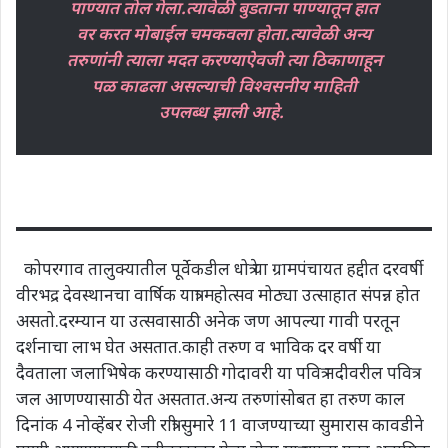
पाण्यात तोल गेला.त्यावेळी बुडताना पाण्यातून हात
वर करत मोबाईल चमकवला होता.त्यावेळी अन्य
तरुणांनी त्याला मदत करण्याऐवजी त्या ठिकाणाहून
पळ काढला असल्याची विश्वसनीय माहिती
उपलब्ध झाली आहे.
कोपरगाव तालुक्यातील पूर्वेकडील धोत्रे या ग्रामपंचायत हद्दीत दरवर्षी
वीरभद्र देवस्थानचा वार्षिक यात्रा महोत्सव मोठ्या उत्साहात संपन्न होत
असतो.दरम्यान या उत्सवासाठी अनेक जण आपल्या गावी परतून
दर्शनाचा लाभ घेत असतात.काही तरुण व भाविक दर वर्षी या
दैवताला जलाभिषेक करण्यासाठी गोदावरी या पवित्र नदीवरील पवित्र
जल आणण्यासाठी येत असतात.अन्य तरुणांसोबत हा तरुण काल
दिनांक 4 नोव्हेंबर रोजी रात्री सुमारे 11 वाजण्याच्या सुमारास कावडीने