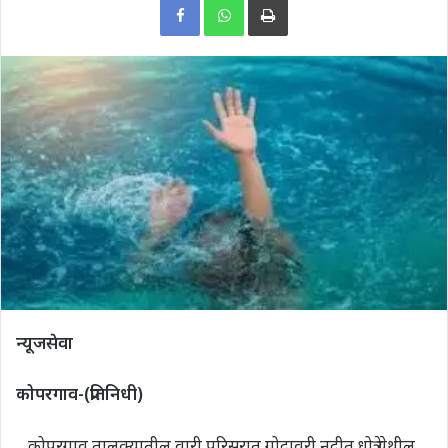
न्यूजसेवा
कोपरगाव-(प्रतिनिधी)
कोपरगाव तालुक्यातील वारी परिसरात गोदावरी नदीत धोत्रे येथील