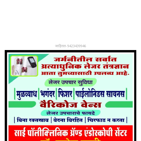
जाहिरात-9423439946