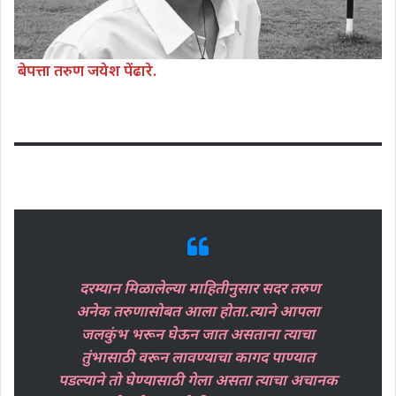
बेपत्ता तरुण जयेश पेंढारे.
दरम्यान मिळालेल्या माहितीनुसार सदर तरुण
अनेक तरुणासोबत आला होता.त्याने आपला
जलकुंभ भरून घेऊन जात असताना त्याचा
तुंभासाठी वरून लावण्याचा कागद पाण्यात
पडल्याने तो घेण्यासाठी गेला असता त्याचा अचानक