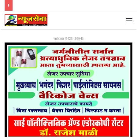
जाहिरात-9423439946