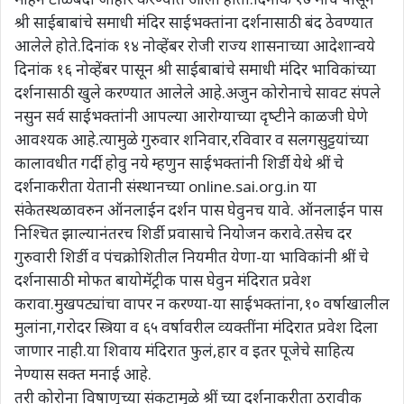
श्री साईबाबांचे समाधी मंदिर साईभक्‍तांना दर्शनासाठी बंद ठेवण्‍यात
आलेले होते.दिनांक १४ नोव्‍हेंबर रोजी राज्‍य शासनाच्‍या आदेशान्‍वये
दिनांक १६ नोव्‍हेंबर पासून श्री साईबाबांचे समाधी मंदिर भाविकांच्‍या
दर्शनासाठी खुले करण्‍यात आलेले आहे.अजुन कोरोनाचे सावट संपले
नसुन सर्व साईभक्‍तांनी आपल्‍या आरोग्‍याच्‍या दृष्‍टीने काळजी घेणे
आवश्‍यक आहे.त्‍यामुळे गुरुवार शनिवार,रविवार व सलगसुट्टयांच्‍या
कालावधीत गर्दी होवु नये म्‍हणुन साईभक्‍तांनी शिर्डी येथे श्रीं चे
दर्शनाकरीता येतानी संस्‍थानच्‍या online.sai.org.in या
संकेतस्‍थळावरुन ऑनलाईन दर्शन पास घेवुनच यावे. ऑनलाईन पास
निश्चित झाल्‍यानंतरच शिर्डी प्रवासाचे नियोजन करावे.तसेच दर
गुरुवारी शिर्डी व पंचक्रोशितील नियमीत येणा-या भाविकांनी श्रीं चे
दर्शनासाठी मोफत बायोमॅट्रीक पास घेवुन मंदिरात प्रवेश
करावा.मुखपट्यांचा वापर न करण्‍या-या साईभक्‍तांना,१० वर्षाखालील
मुलांना,गरोदर स्त्रिया व ६५ वर्षावरील व्‍यक्‍तींना मंदिरात प्रवेश दिला
जाणार नाही.या शिवाय मंदिरात फुलं,हार व इतर पूजेचे साहित्‍य
नेण्‍यास सक्‍त मनाई आहे.
तरी कोरोना विषाणुच्‍या संकटामुळे श्रीं च्‍या दर्शनाकरीता ठरावीक