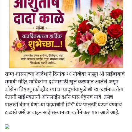
राज्‍य शासनाच्‍या आदेशाने दिनांक १६ नोव्‍हेंबर पासून श्री साईबाबांचे
समाधी मंदिर भाविकांना दर्शनासाठी खुले करण्‍यात आलेले असून
कोरोना विषाणू (कोव्‍हीड १९) चा प्रादुर्भावामुळे श्रीं च्‍या दर्शनाकरीता
येतानी साईभक्‍तांनी ऑनलाईन दर्शन पास घेवुनच यावे. तसेच
पालखी घेऊन येणा-या पदयात्रींनी शिर्डी येथे पालखी घेऊन येण्‍याचे
टाळावे असे आवाहन साई संस्थानच्या वतीने करण्यात आले आहे.