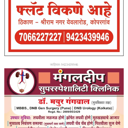
जाहिरात-9423439946