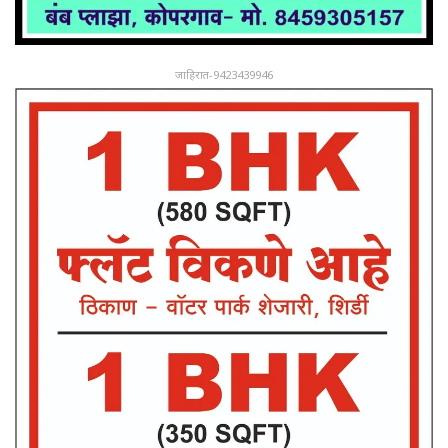
जाहिरात-9423439946