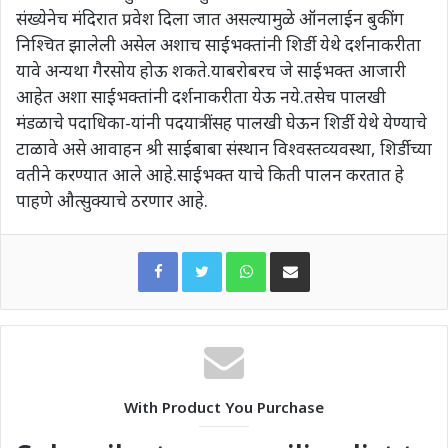
संख्‍येनेच मंदिरात प्रवेश दिला जात असल्‍यामुळे ऑनलाईन बुकींग
निश्चित झालेली असेल अशाच साईभक्‍तांनी शिर्डी येथे दर्शनाकरीता
यावे अन्‍यथा गैरसोय होऊ शकते.याबरोबरच जे साईभक्‍त आजारी
आहेत अशा साईभक्‍तांनी दर्शनाकरीता येऊ नये.तसेच पालखी
मंडळाचे पदाधिका-यांनी पदयात्रींसह पालखी घेऊन शिर्डी येथे येण्‍याचे
टाळावे असे आवाहन श्री साईबाबा संस्‍थान विश्‍वस्‍तव्‍यवस्‍था, शिर्डीच्‍या
वतीने करण्‍यात आले आहे.साईभक्त याचे किती पालन करतात हे
पाहणे औत्सुक्याचे ठरणार आहे.
WhatsApp
Share via Email
With Product You Purchase