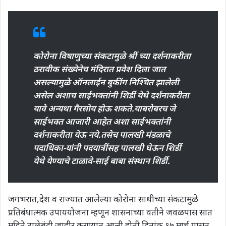
कोरोना विषाणुच्‍या संकटामुळे श्रीं च्‍या दर्शनाकरीता
ठरावीक संख्‍येनेच मंदिरात प्रवेश दिला जात
असल्‍यामुळे ऑनलाईन बुकींग निश्चित झालेली
असेल अशाच साईभक्‍तांनी शिर्डी येथे दर्शनाकरीता
यावे अन्‍यथा गैरसोय होऊ शकते.याबरोबरच जे
साईभक्‍त आजारी आहेत अशा साईभक्‍तांनी
दर्शनाकरीता येऊ नये.तसेच पालखी मंडळाचे
पदाधिका-यांनी पदयात्रींसह पालखी घेऊन शिर्डी
येथे येण्‍याचे टाळावे-साई बाबा संस्थान शिर्डी.
जगभरात,देश व राज्‍यात आलेल्‍या कोरोना साथीच्‍या संकटामुळे
प्रतिबंधात्‍मक उपाययोजना म्‍हणून शासनाच्‍या वतीने जवळपास सात
महिने टाळेबंदी जाहीर करण्‍यात आली होती.दिनांक १७ मार्च पासून