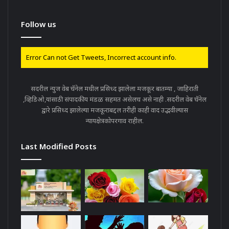
Follow us
Error Can not Get Tweets, Incorrect account info.
सदरील न्युज वेब चॅनेल मधील प्रसिध्द झालेला मजकूर बातम्या , जाहिराती
,व्हिडिओ,यांसाठी संपादकीय मंडळ सहमत असेलच असे नाही .सदरील वेब चॅनेल
द्वारे प्रसिध्द झालेल्या मजकूराबद्दल तरीही काही वाद उद्भवील्यास
न्यायक्षेत्रकोपरगाव राहील.
Last Modified Posts