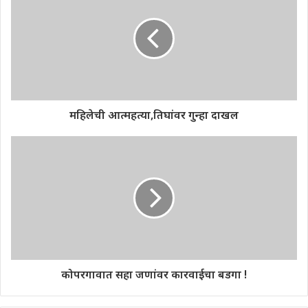
महिलेची आत्महत्या,तिघांवर गुन्हा दाखल
कोपरगावात सहा जणांवर कारवाईचा बडगा !