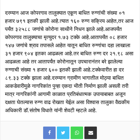
दरम्यान आज कोपरगाव तालुक्यात एकूण बाधित रुग्णांची संख्या ०१
हजार ७९१ इतकी झाली आहे.त्यात १६० रुग्ण सक्रिय आहेत,तर आज
पर्यंत ३२५८८ जणांचे कोरोना साथीने निधन झाले आहे.आजपर्यंत
कोपरगाव तालुक्याचा मृत्युदर १.७३ टक्के आहे.आतापर्यंत ०८ हजार
१४७ जणांचे श्राव तपासले आहेत यातून बाधित रुग्णांचा दहा लाखाला
३१ हजार ९०४ इतका आढळला आहे.तर बाधित रुग्ण दर २१.९८ असा
आढळला आहे तर आतापर्यंत कोरोनातून उपचारानंतर बरे झालेल्या
रुग्णाची संख्या १ हजार ६०० इतकी झाली आहे.टक्केवारीत हा दर
८९.३३ टक्के झाला आहे.दरम्यान ग्रामीण भागातील मोठ्या बाधित
आकडेवारीमुळे नागरिकांत पुन्हा एकदा भीती निर्माण झाली असली तरी
मात्र नागरिकांनी आगामी काळात प्रतिबंधात्मक उपायाबाबत अजून
दक्षता घेतल्यास रुग्ण वाढ रोखता येईल असा विश्वास तालुका वैद्यकीय
अधिकारी डॉ.संतोष विधाते यांनी शेवटी म्हटले आहे.
WhatsApp
Share via Email