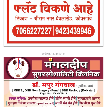
जाहिरात-9423439946