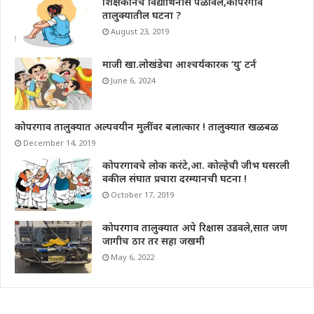
शिक्षकानेच विद्यार्थिनीस पळविले,कोपरगाव
तालुक्यातील घटना ?
August 23, 2019
माजी खा.लोखंडेचा आश्चर्यकारक ‘यु’ टर्न
June 6, 2024
कोपरगाव तालुक्यात अल्पवयीन मुलींवर बलात्कार ! तालुक्यात खळबळ
December 14, 2019
कोपरगावचे लोक करंटे,आ. कोल्हेची जीभ घसरली
वकील संघात प्रचारा दरम्यानची घटना !
October 17, 2019
कोपरगाव तालुक्यात अपे रिक्षास उडवले,सात जण
जागीच ठार तर सहा जखमी
May 6, 2022