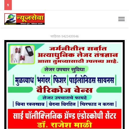
जाहिरात-9423439946