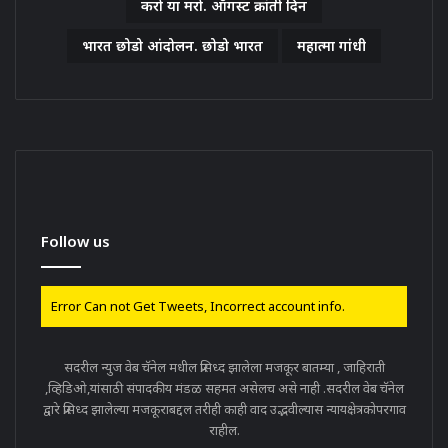
करो या मरो. ऑगस्ट क्रांती दिन
भारत छोडो आंदोलन. छोडो भारत
महात्मा गांधी
Follow us
Error Can not Get Tweets, Incorrect account info.
सदरील न्युज वेब चॅनेल मधील प्रसिध्द झालेला मजकूर बातम्या , जाहिराती
,व्हिडिओ,यांसाठी संपादकीय मंडळ सहमत असेलच असे नाही .सदरील वेब चॅनेल
द्वारे प्रसिध्द झालेल्या मजकूराबद्दल तरीही काही वाद उद्भवील्यास न्यायक्षेत्रकोपरगाव
राहील.