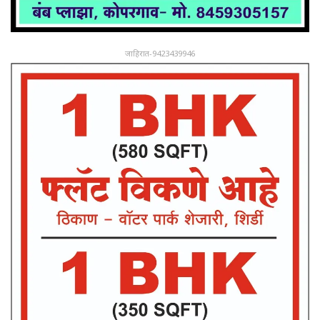
जाहिरात-9423439946