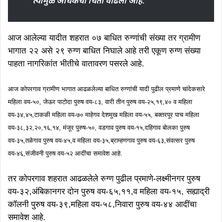
त्यामुळे अधिकची चिंता वाढली आहे
.
आज आलेल्या यादीत शहरात ०७ बाधित रुग्णांची संख्या तर ग्रामीण
भागात २२ असे २९ रुग्ण बाधित निघाले आहे तरी एकूण रुग्ण संख्या
पाहता नागरिकांत भीतीचे वातावरण पसरले आहे.
आज कोपरगाव ग्रामीण भागात आढळलेल्या बाधित रुग्णांची यादी पुढील प्रमाणे चांदेकसारे
महिला वय-५०, जेऊर पाटोदा पुरुष वय-८३, वारी तीन पुरुष वय-२५,१९,४० व महिला
वय-३४,४५,टाकळी महिला वय-७० माहेगव देशमुख महिला वय-५५, बक्तरपूर पाच महिला
वय-३८,३२,२०,१६,१४, मंजूर पुरुष-५०, वडगाव पुरुष वय-१५,दहिगाव बोलका पुरुष
वय-३५,तळेगाव पुरुष वय-४५,व महिला वय-३५,ब्राम्हणगाव पुरुष वय-६३,संवत्सर पुरुष
वय-४६,संजीवनी पुरुष वय-५२ आदींचा समावेश आहे.
तर कोपरगाव शहरात आढळलेले रुग्ण पुढील प्रमाणे-लक्ष्मीनगर पुरुष
वय-३२,अंबिकानगर दोन पुरुष वय-६५,११,व महिला वय-१५, सह्याद्री
कॉलनी पुरुष वय-३९,महिला वय-५८,निवारा पुरुष वय-४४ आदींचा
समावेश आहे.