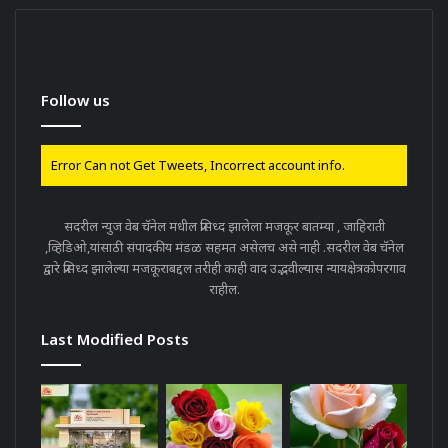
Follow us
Error Can not Get Tweets, Incorrect account info.
सदरील न्युज वेब चॅनेल मधील प्रसिध्द झालेला मजकूर बातम्या , जाहिराती
,व्हिडिओ,यांसाठी संपादकीय मंडळ सहमत असेलच असे नाही .सदरील वेब चॅनेल
द्वारे प्रसिध्द झालेल्या मजकूराबद्दल तरीही काही वाद उद्भवील्यास न्यायक्षेत्रकोपरगाव
राहील.
Last Modified Posts