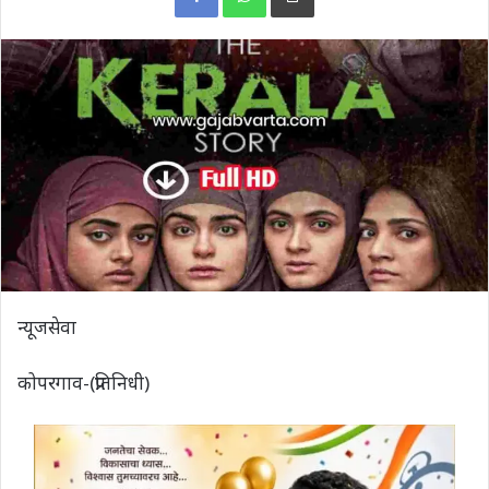
न्यूजसेवा
कोपरगाव-(प्रतिनिधी)