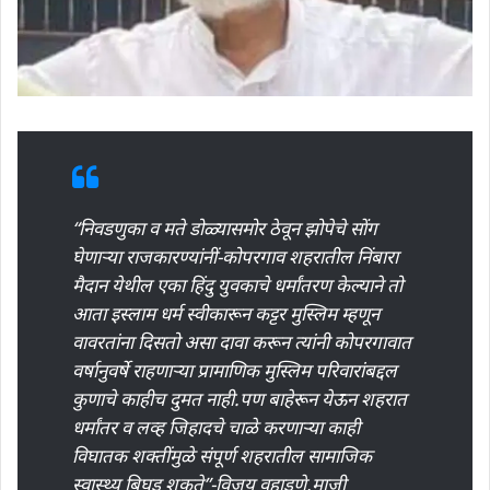
“निवडणुका व मते डोळ्यासमोर ठेवून झोपेचे सोंग
घेणाऱ्या राजकारण्यांनीं-कोपरगाव शहरातील निंबारा
मैदान येथील एका हिंदु युवकाचे धर्मांतरण केल्याने तो
आता इस्लाम धर्म स्वीकारून कट्टर मुस्लिम म्हणून
वावरतांना दिसतो असा दावा करून त्यांनी कोपरगावात
वर्षानुवर्षे राहणाऱ्या प्रामाणिक मुस्लिम परिवारांबद्दल
कुणाचे काहीच दुमत नाही.पण बाहेरून येऊन शहरात
धर्मांतर व लव्ह जिहादचे चाळे करणाऱ्या काही
विघातक शक्तींमुळे संपूर्ण शहरातील सामाजिक
स्वास्थ्य बिघडू शकते”-विजय वहाडणे,माजी