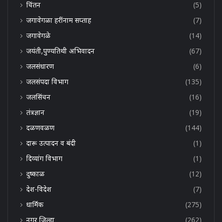
चिंतन
(5)
जगावेगळा हरींनाम सप्ताह
(7)
जगावेगळे
(14)
जयंती,पुण्यतिथी अभिवादन
(67)
जलसंधारण
(6)
जलसंपदा विभाग
(135)
जलसिंचन
(16)
तंत्रज्ञान
(19)
दळणवळण
(144)
दारू उत्पादन व बंदी
(1)
दिव्यांग विभाग
(1)
दुष्काळ
(12)
देश-विदेश
(7)
धार्मिक
(275)
नगर जिल्हा
(262)