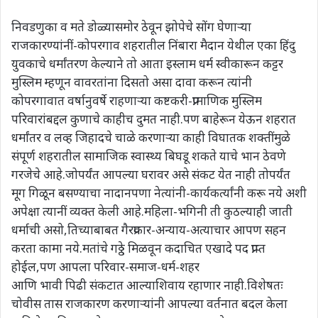
निवडणुका व मते डोळ्यासमोर ठेवून झोपेचे सोंग घेणाऱ्या
राजकारण्यांनीं-कोपरगाव शहरातील निंबारा मैदान येथील एका हिंदु
युवकाचे धर्मांतरण केल्याने तो आता इस्लाम धर्म स्वीकारून कट्टर
मुस्लिम म्हणून वावरतांना दिसतो असा दावा करून त्यांनी
कोपरगावात वर्षानुवर्षे राहणाऱ्या कष्टकरी-प्रामाणिक मुस्लिम
परिवारांबद्दल कुणाचे काहीच दुमत नाही.पण बाहेरून येऊन शहरात
धर्मांतर व लव्ह जिहादचे चाळे करणाऱ्या काही विघातक शक्तींमुळे
संपूर्ण शहरातील सामाजिक स्वास्थ्य बिघडू शकते याचे भान ठेवणे
गरजेचे आहे.जोपर्यंत आपल्या घरावर असे संकट येत नाही तोपर्यंत
मूग गिळून बसण्याचा नादानपणा नेत्यांनी-कार्यकर्त्यांनी करू नये अशी
अपेक्षा त्यानीं व्यक्त केली आहे.महिला-भगिनी ती कुठल्याही जाती
धर्माची असो,तिच्याबाबत गैरप्रकार-अन्याय-अत्याचार आपण सहन
करता कामा नये.मतांचे गठ्ठे मिळवून कदाचित एखादे पद प्राप्त
होईल,पण आपला परिवार-समाज-धर्म-शहर
आणि भावी पिढी संकटात आल्याशिवाय रहाणार नाही.विशेषतः
चोवीस तास राजकारण करणाऱ्यांनी आपल्या वर्तनात बदल केला