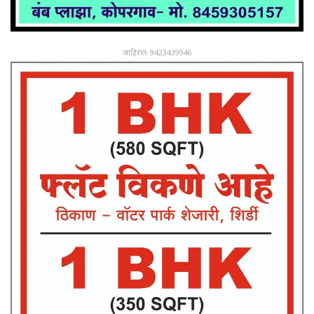
जाहिरात-9423439946