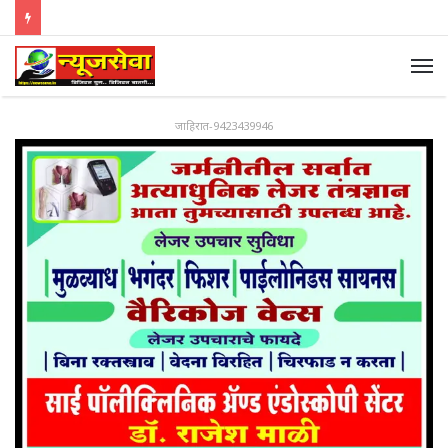
जाहिरात-9423439946