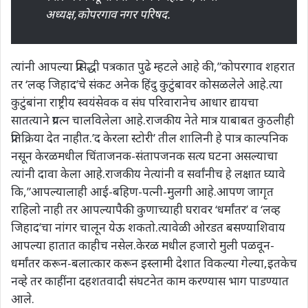
अध्यक्ष,कोपरगाव नगर परिषद.
त्यांनी आपल्या प्रसिद्धी पत्रकात पुढे म्हटले आहे की,”कोपरगाव शहरात
तर ‘लव्ह जिहाद’चे संकट अनेक हिंदु कुटुंबावर कोसळलेले आहे.त्या
कुटुंबांना राष्ट्रीय स्वयंसेवक व संघ परिवारानेच आधार द्यायचा
सातत्याने प्रयत्न चालविलेला आहे.राजकीय नेते मात्र याबाबत कुठलीही
प्रतिक्रिया देत नाहीत.’द केरला स्टोरी’ तील शालिनी हे पात्र काल्पनिक
नसून केरळमधील चिंताजनक-संतापजनक सत्य घटना असल्याचा
त्यांनी दावा केला आहे.राजकीय नेत्यांनी व सर्वांनीच हे लक्षात घ्यावे
कि,”आपल्यालाही आई-बहिण-पत्नी-मुलगी आहे.आपण जागृत
राहिलो नाही तर आपल्यापैकी कुणाच्याही घरावर ‘धर्मांतर’ व ‘लव्ह
जिहाद’चा नांगर चालून येऊ शकतो.त्यावेळी ओरडत बसण्याशिवाय
आपल्या हातात काहीच नसेल.केरळ मधील हजारो मुली पळवून-
धर्मांतर करून-बलात्कार करून इस्लामी देशात विकल्या गेल्या,इतकेच
नव्हे तर काहींना दहशतवादी संघटनेत काम करण्यास भाग पाडण्यात
आले.