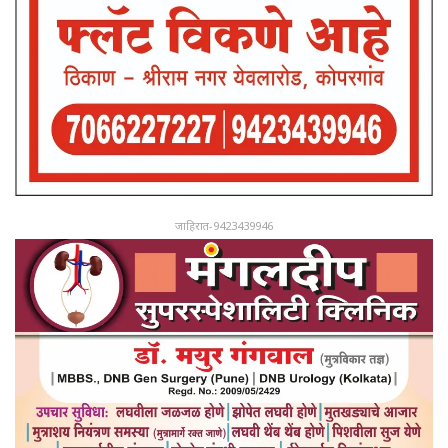
जाहिरात-9423439946