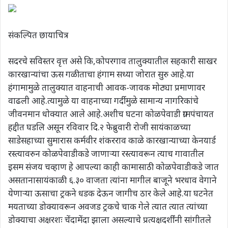
संकल्पित छायाचित्र
सदरचे सविस्तर वृत्त असे कि,कोपरगाव तालुक्यातील सहकारी साखर
कारखान्यांचा ऊस गळीताचा हंगाम सध्या जोरात सुरु आहे.या
हंगामामुळे तालुक्यात वाहनाची आवक-जावक मोठ्या प्रमाणावर
वाढली आहे.त्यामुळे या वाहनाच्या गर्दीमुळे सामान्य नागरिकांचे
जीवनमान धोक्यात आले आहे.अशीच घटना कोळपेवाडी ग्रामपंचायत
हद्दीत घडलि असून रविवार दि.२ फेब्रुवारी रोजी सायंकाळच्या
साडेसहाच्या सुमारास कर्मवीर शंकरराव काळे कारखान्याच्या केनयार्ड
रस्त्यावरुन कोळपेवाडीकडे जाणाऱ्या रस्त्यावरून त्याच गावातील
इसम संजय चव्हाण हे आपल्या काही कामासाठी कोळपेवाडीकडे जात
असतानासायंकाळी ६.३० वाजता त्यांना मागील बाजूने भरधाव वेगाने
येणाऱ्या ऊसाचा ट्रकने धडक देऊन जागीच ठार केले आहे.या घटनेत
मयताच्या डोक्यावरून अवजड ट्रकचे चाक गेले त्यात त्यात त्यांच्या
डोक्याचा अक्षरशः चेंदामेंदा झाला असल्याचे प्रत्यक्षदर्शींनी सांगीतले