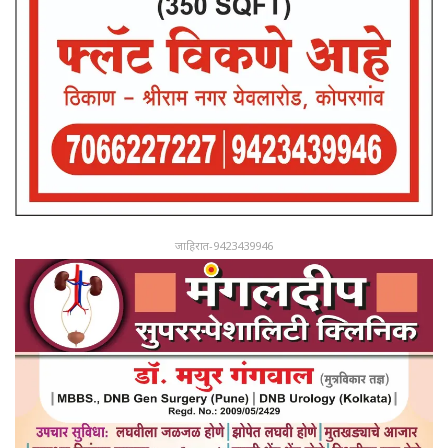
जाहिरात-9423439946