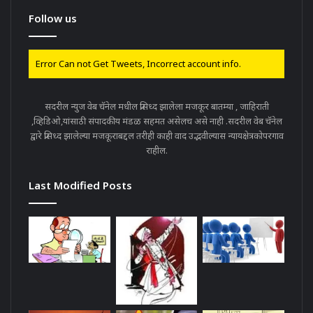
Follow us
Error Can not Get Tweets, Incorrect account info.
सदरील न्युज वेब चॅनेल मधील प्रसिध्द झालेला मजकूर बातम्या , जाहिराती
,व्हिडिओ,यांसाठी संपादकीय मंडळ सहमत असेलच असे नाही .सदरील वेब चॅनेल
द्वारे प्रसिध्द झालेल्या मजकूराबद्दल तरीही काही वाद उद्भवील्यास न्यायक्षेत्रकोपरगाव
राहील.
Last Modified Posts