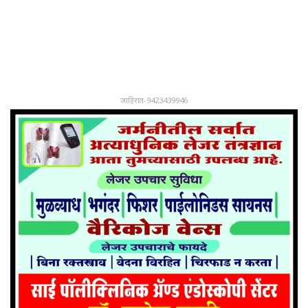
जाहिरात-9423439946