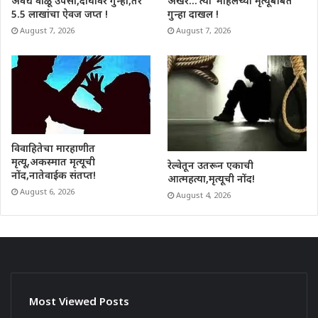
अवैध वाळू उपसा,दोघांवर गुन्हा,तर
अखेर…’त्या’ महिलेच्या मृत्यूबाबत
5.5 लाखांचा ऐवज जप्त !
गुन्हा दाखल !
August 7, 2026
August 7, 2026
विवाहितेचा मारहाणीत
मृत्यू,अकस्मात मृत्यूची
रेल्वेतून उतरून एकाची
नोंद,नातेवाईक संतप्त!
आत्महत्या,मृत्यूची नोंद!
August 6, 2026
August 4, 2026
Most Viewed Posts