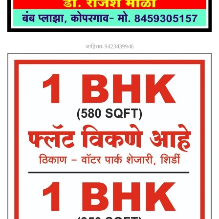
जाहिरात-9423439946