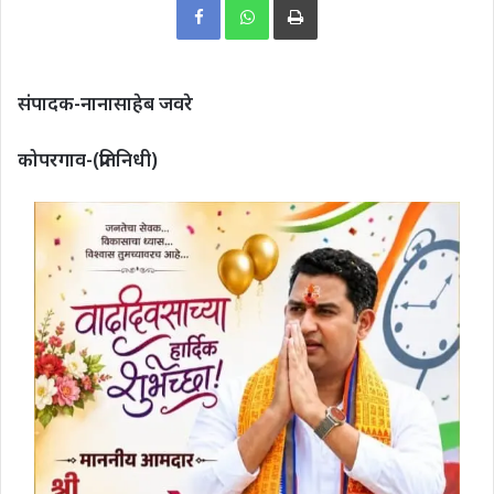
संपादक-नानासाहेब जवरे
कोपरगाव-(प्रतिनिधी)