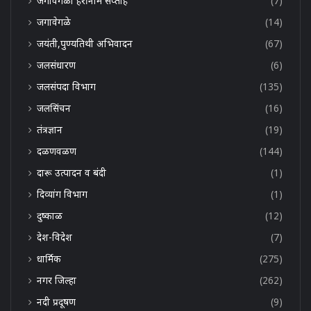
जगावेगळा हरींनाम सप्ताह
(7)
जगावेगळे
(14)
जयंती,पुण्यतिथी अभिवादन
(67)
जलसंधारण
(6)
जलसंपदा विभाग
(135)
जलसिंचन
(16)
तंत्रज्ञान
(19)
दळणवळण
(144)
दारू उत्पादन व बंदी
(1)
दिव्यांग विभाग
(1)
दुष्काळ
(12)
देश-विदेश
(7)
धार्मिक
(275)
नगर जिल्हा
(262)
नदी प्रदूषण
(9)