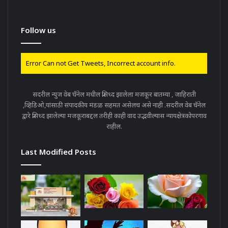
Follow us
Error Can not Get Tweets, Incorrect account info.
सदरील न्युज वेब चॅनेल मधील प्रसिध्द झालेला मजकूर बातम्या , जाहिराती
,व्हिडिओ,यांसाठी संपादकीय मंडळ सहमत असेलच असे नाही .सदरील वेब चॅनेल
द्वारे प्रसिध्द झालेल्या मजकूराबद्दल तरीही काही वाद उद्भवील्यास न्यायक्षेत्रकोपरगाव
राहील.
Last Modified Posts