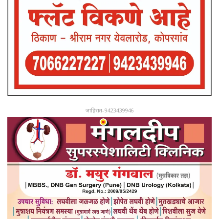
जाहिरात-9423439946