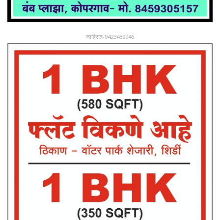
जाहिरात-9423439946