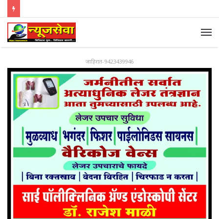
जाहिरात-9423439946