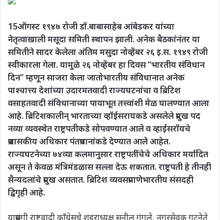
15ऑगस्ट १९४७ रोजी डॉ.बाबासाहेब आंबेडकर यांच्या
नेतृत्वाखाली मसूदा समिती स्थापन झाली. अनेक बैठकांनंतर या
समितीने सादर केलेला अंतिम मसुदा नोव्हेंबर २६ इ.स. १९४९ रोजी
स्वीकारला गेला. यामुळे २६ नोव्हेंबर हा दिवस “भारतीय संविधान
दिन” म्हणून साजरा केला जातोभारतीय संविधानात अनेक
पाश्चात्त्य देशांच्या उदारमतवादी राज्यघटनांचा व ब्रिटिश
वसाहतवादी संविधानाच्या पायाभूत तत्त्वांशी मेळ घालण्यात आला
आहे. ब्रिटिशकालीन् भारताच्या व्हॉईसरायकडे असलेले प्रमुख पद
नव्या व्यवस्थेत राष्ट्रपतीकडे सोपवण्यात आले व व्हाईसरॉयचे
प्रशासकीय अधिकार पंतप्रधानांकडे देण्यात आले आहेत.
राज्यघटनेच्या ७४व्या कलमानुसार राष्ट्रपतींचेचे अधिकार मर्यादित
असून ते केवळ मंत्रिमंडळास सल्ला देऊ शकतात. राष्ट्रपती हे तीनही
सैन्यदलांचे प्रमुख असतात. ब्रिटिश व्यवसप्रमाणेभारतीय संसदही
द्विगृही आहे.
याप्रसंगी राष्ट्रवादी कॉंग्रेसचे शहराध्यक्ष सुनील गंगुले, नगरसेवक गटनेते