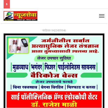
जाहिरात-9423439946