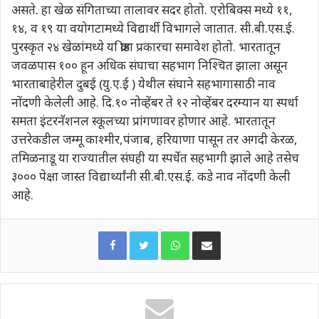
असते. हा खेळ संगिताच्या तालावर सदर होतो. एरोबिक्स मध्ये ११,
१४, व १९ या वयोगटामध्ये विद्यार्थी विभागले जातात. सी.बी.एस.ई.
पुरस्कृत २४ खेळांमध्ये या क्रीडा प्रकारचा समावेश होतो. भारतातून
जवळपास १०० हून अधिक संघाचा सहभाग निश्चित झाला असून
भारताबाहेरील दुबई (यु.ए.ई ) येथील संघाने सहभागासाठी नाव
नोंदणी केलेली आहे. दि.१० नोव्हेंबर ते १२ नोव्हेंबर दरम्यान या स्पर्धा
समता इंटरनॅशनल स्कूलच्या प्रांगणावर होणार आहे. भारतातून
उत्तरेकडील जम्मू काश्मीर,पंजाब, हरियाणा पासून तर अगदी केरळ,
तमिळनाडू या राज्यातील संघही या स्पर्धेत सहभागी झाले आहे तसेच
३००० पेक्षा जास्त विद्यार्थ्यांनी सी.बी.एस.ई. कडे नाव नोंदणी केली
आहे.
WhatsApp
Share via Email