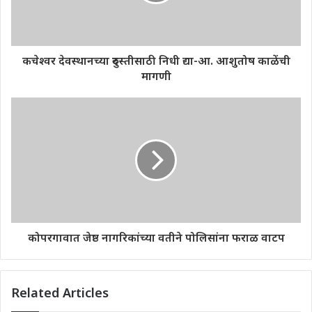
कचेश्वर देवस्थानच्या दुरुस्तीसाठी निधी द्या-आ. आशुतोष काळेंची
मागणी
कोपरगावात जेष्ठ नागरिकांच्या वतीने पोलिसांना फराळ वाटप
Related Articles