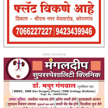
जाहिरात-9423439946