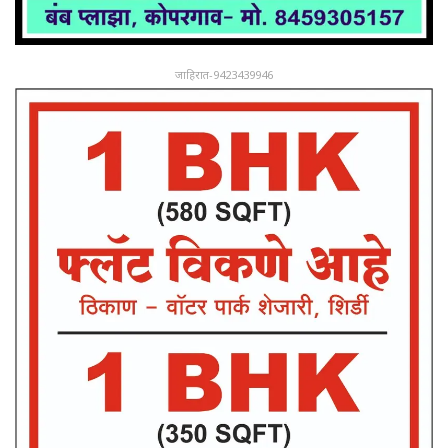
जाहिरात-9423439946