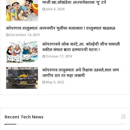
माजी खा.लोखंडेचा आश्चर्यकारक ‘यु’ टर्न
June 6, 2024
कोपरगाव तालुक्यात अल्पवयीन मुलींवर बलात्कार ! तालुक्यात खळबळ
December 14, 2019
कोपरगावचे लोक करंटे,आ. कोल्हेची जीभ घसरली
वकील संघात प्रचारा दरम्यानची घटना !
October 17, 2019
कोपरगाव तालुक्यात अपे रिक्षास उडवले,सात जण
जागीच ठार तर सहा जखमी
May 6, 2022
Recent Tech News