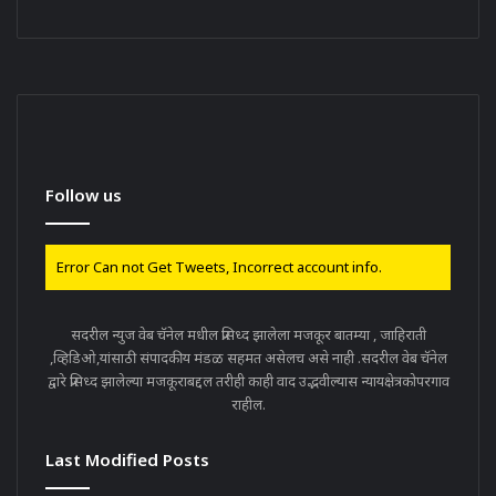
Follow us
Error Can not Get Tweets, Incorrect account info.
सदरील न्युज वेब चॅनेल मधील प्रसिध्द झालेला मजकूर बातम्या , जाहिराती
,व्हिडिओ,यांसाठी संपादकीय मंडळ सहमत असेलच असे नाही .सदरील वेब चॅनेल
द्वारे प्रसिध्द झालेल्या मजकूराबद्दल तरीही काही वाद उद्भवील्यास न्यायक्षेत्रकोपरगाव
राहील.
Last Modified Posts