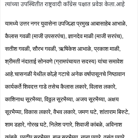
त्यांच्या उपस्थितीत राष्ट्रवादी काँग्रेस पक्षात प्रवेश केला.आहे
यामध्ये उत्तर नगर युवासेना उपजिल्हा प्रमुख आबासाहेब आभाळे
,
कैलास गवळी (माजी उपसरपंच)
,
ज्ञानदेव माळी (माजी सरपंच)
,
सतीश गवळी
,
सौरभ गवळी
,
ऋषिकेश आभाळे
,
प्रकाश माळी
,
श्रीमती नंदाताई सोनवणे (ग्रामपंचायत सदस्य) यांचा समावेश
आहे.चासनळी येथील कोल्हे गटाचे अनेक वर्षापासूनचे निष्ठावान
कार्यकर्ते शिवदत्त गाडे तसेच कैलास लकारे, विलास लकारे,
काशिनाथ सूरभैय्या, विठ्ठल सूरभैय्या, अजय सूरभैय्या, अक्षय
सूरभैय्या, विकास लकारे, वैभव लकारे, जमण घटे, शांताराम बिरुटे,
शाम डहारे, गोरख घटे, निलेश पगारे, शिवाजी कांबळे, अविनाश
कांबळे, प्रदीप सूरभैय्या, बालू सूरभैय्या, नाना पगारे, वसंत पगारे