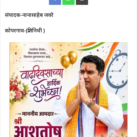
संपादक-नानासाहेब जवरे
कोपरगाव-(प्रतिनिधी )