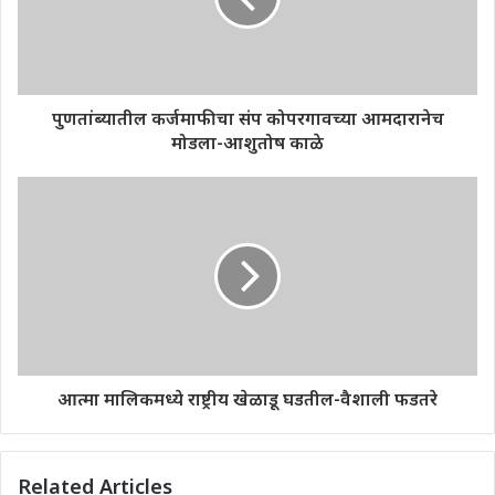
पुणतांब्यातील कर्जमाफीचा संप कोपरगावच्या आमदारानेच
मोडला-आशुतोष काळे
आत्मा मालिकमध्ये राष्ट्रीय खेळाडू घडतील-वैशाली फडतरे
Related Articles