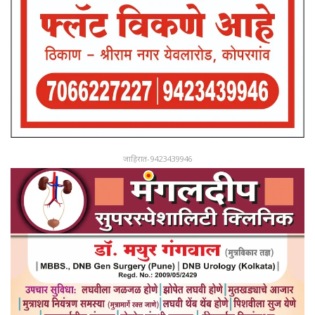
जाहिरात-9423439946