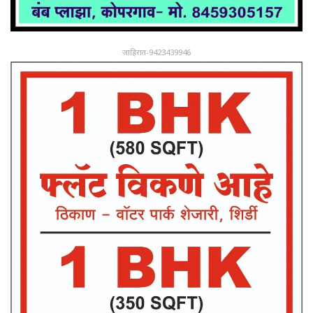
जाहिरात-9423439946