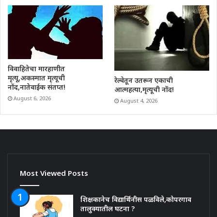
विवाहितेचा मारहाणीत
मृत्यू,अकस्मात मृत्यूची
रेल्वेतून उतरून एकाची
नोंद,नातेवाईक संतप्त!
आत्महत्या,मृत्यूची नोंद!
August 6, 2026
August 4, 2026
Most Viewed Posts
शिक्षकानेच विद्यार्थिनीस पळविले,कोपरगाव
तालुक्यातील घटना ?