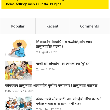
Theme settings menu > Install Plugins.
Popular
Recent
Comments
शिक्षकानेच विद्यार्थिनीस पळविले,कोपरगाव
तालुक्यातील घटना ?
August 23, 2019
माजी खा.लोखंडेचा आश्चर्यकारक ‘यु’ टर्न
June 6, 2024
कोपरगाव तालुक्यात अल्पवयीन मुलींवर बलात्कार ! तालुक्यात खळबळ
December 14, 2019
कोपरगावचे लोक करंटे,आ. कोल्हेची जीभ घसरली
वकील संघात प्रचारा दरम्यानची घटना !
October 17, 2019