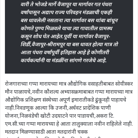
वारी ते भोजडे मार्गे वैजापूर या मार्गावर गत पंधरा
वर्षांपासून अद्याप राज्य परिवहन मंडळाची एकही
बस धावलेली नसताना त्या मार्गावर बस थांबा बांधून
कोणते पुण्य मिळवले याचा त्या गावातील ग्रामस्थ
कसून शोध घेत आहेत.पूर्वी या मार्गावर वैजापूर-
शिर्डी,वैजापूर-श्रीरामपूर या बस धावत होत्या मात्र तो
आता पंधरा वर्षांपूर्वी इतिहास आहे हे कोणीतरी
कार्यकर्त्यांनी या मंडळींना सांगणे गरजेचे आहे.
रोजगाराच्या गप्पा मारायच्या मात्र औद्योगिक वसाहतीबाबत सोयीस्कर
मौन पाळायचे,नवीन कौशल्य अभ्यासक्रमाबाबत गप्पा मारायच्या मात्र
औद्योगिक प्रशिक्षण संस्थेच्या अपूर्ण इमारातीकडे ढुंकूनही पाहायचे
नाही.निवडणूक आल्या कि उजनी,अर्धवट प्रादेशिक पाणी
योजना,निळवंडेची खोटी उदघाटने पार पाडायची,अकरा टि.
एम.सी.च्या गप्पा मारायच्या हे आता तालुक्याला नवीन राहिलेले नाही.
मतदान मिळण्यासाठी आता मतदारांनी चक्क