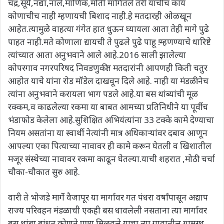
चंद्र,सूर्य,नद्या,नाले,माणिक,मोती मागितले तरी यांचीच काय
कोणाचीच नाही म्हणायची बिशाद नाही.हे मतदारही ओळखून
आहेत.त्यामुळे वाहत्या गंगेत हात धुऊन घ्यायला आता तेही मागे पुढे
पाहत नाही.मते कोणाला द्यायची ते पुढले पुढे पाहू !म्हणण्याचे धारिष्टे
त्यांच्यात आता अनुभवाने आले आहे.2016 साली झालेल्या
कोपरगाव नगरपरिषद निवडणुकीत मतदारांनी आपणही किती चतुर
आहोत याचे यांना रोड मॉडेल दाखवून दिले आहे. नाही या मंडळीनेच
त्यांना अनुभवाने करायला भाग पडले आहे.या बस थांब्यांची मूळ
रक्कम,व काढलेल्या रकमा या बाबत आमच्या प्रतिनिधीने या पूर्वीच
भंडाफोड केलेला आहे.सुशिक्षित अभियंत्यांना 33 टक्के कामे देण्याचा
नियम असतांना या स्वार्थी नेत्यांनी मात्र अधिकाऱ्यांवर दबाव आणून
आपल्या एका पित्याच्या नावावर ही कामे करून घेतली व खिशातील
मजूर संस्थेच्या नावावर रकमा काढून घेतल्या.याची शहरात ,मोठी चर्चा
चौका-चौकात सुरु आहे.
वारी ते भोजडे मार्गे वैजापूर या मार्गावर गत पंधरा वर्षांपासून अद्याप
राज्य परिवहन मंडळाची एकही बस धावलेली नसताना त्या मार्गावर
बस थांबा बांधून कोणते पुण्य मिळवले याचा त्या गावातील ग्रामस्थ