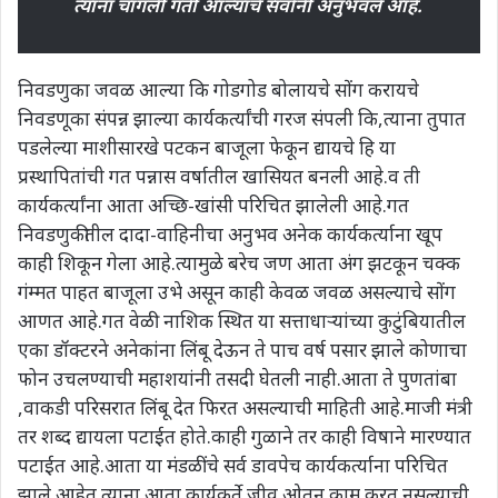
त्यांना चांगली गती आल्याचे सर्वांनी अनुभवले आहे.
निवडणुका जवळ आल्या कि गोडगोड बोलायचे सोंग करायचे
निवडणूका संपन्न झाल्या कार्यकर्त्यांची गरज संपली कि,त्याना तुपात
पडलेल्या माशीसारखे पटकन बाजूला फेकून द्यायचे हि या
प्रस्थापितांची गत पन्नास वर्षातील खासियत बनली आहे.व ती
कार्यकर्त्यांना आता अच्छि-खांसी परिचित झालेली आहे.गत
निवडणुकीतील दादा-वाहिनीचा अनुभव अनेक कार्यकर्त्याना खूप
काही शिकून गेला आहे.त्यामुळे बरेच जण आता अंग झटकून चक्क
गंम्मत पाहत बाजूला उभे असून काही केवळ जवळ असल्याचे सोंग
आणत आहे.गत वेळी नाशिक स्थित या सत्ताधाऱ्यांच्या कुटुंबियातील
एका डॉक्टरने अनेकांना लिंबू देऊन ते पाच वर्ष पसार झाले कोणाचा
फोन उचलण्याची महाशयांनी तसदी घेतली नाही.आता ते पुणतांबा
,वाकडी परिसरात लिंबू देत फिरत असल्याची माहिती आहे.माजी मंत्री
तर शब्द द्यायला पटाईत होते.काही गुळाने तर काही विषाने मारण्यात
पटाईत आहे.आता या मंडळींचे सर्व डावपेच कार्यकर्त्याना परिचित
झाले आहेत.त्याना आता कार्यकर्ते जीव ओतून काम करत नसल्याची