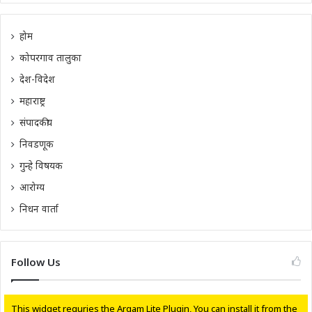
होम
कोपरगाव तालुका
देश-विदेश
महाराष्ट्र
संपादकीय
निवडणूक
गुन्हे विषयक
आरोग्य
निधन वार्ता
Follow Us
This widget requries the Arqam Lite Plugin, You can install it from the