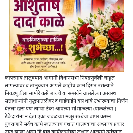
कोपरगाव तालुक्यात आगामी विधानसभा निवडणुकीची चाहूल
लागल्यावर व तालुक्यात आपले काहीच काम दिसत नसल्याने
निवडणुकीला सामोरे कसे जायचे या समस्येने ग्रासलेल्या अस्वस्थ
सत्ताधाऱ्यांनी युद्धपातळीवर व घाईघाईने बस थांबे उभारण्याचा निर्णय
घेतला खरा पण त्याचा ठेका आपल्या सांभाळल्या (पाळलेल्या!)
ठेकेदारांना न देता एका जवळच्या मजूर संस्थेचा वापर करून
युवराजाने सर्वच कामे स्वतःच्याच घशात घालण्याचा अश्लाघ्य प्रकार
उघड झाला असून हि बाब कार्यकर्त्यांच्या लक्षात आल्याने त्यांच्यात