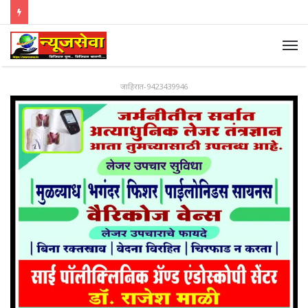
जाहिरात-9423439946