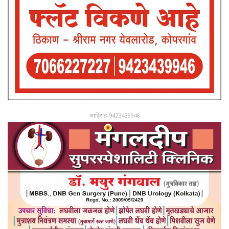
जाहिरात-9423439946