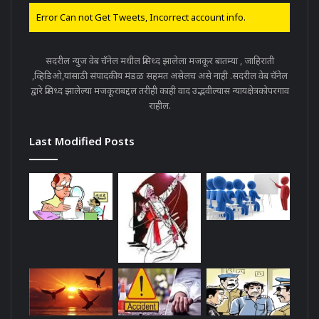
Error Can not Get Tweets, Incorrect account info.
सदरील न्युज वेब चॅनेल मधील प्रसिध्द झालेला मजकूर बातम्या , जाहिराती
,व्हिडिओ,यांसाठी संपादकीय मंडळ सहमत असेलच असे नाही .सदरील वेब चॅनेल
द्वारे प्रसिध्द झालेल्या मजकूराबद्दल तरीही काही वाद उद्भवील्यास न्यायक्षेत्रकोपरगाव
राहील.
Last Modified Posts