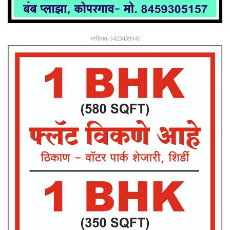
जाहिरात-9423439946